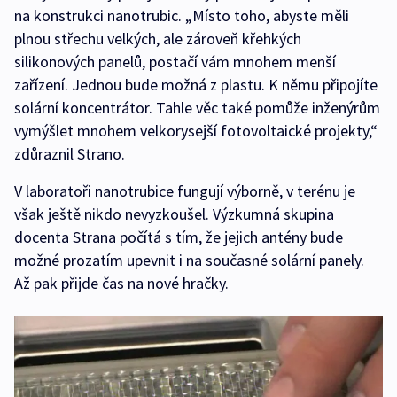
na konstrukci nanotrubic. „Místo toho, abyste měli
plnou střechu velkých, ale zároveň křehkých
silikonových panelů, postačí vám mnohem menší
zařízení. Jednou bude možná z plastu. K němu připojíte
solární koncentrátor. Tahle věc také pomůže inženýrům
vymýšlet mnohem velkorysejší fotovoltaické projekty,“
zdůraznil Strano.
V laboratoři nanotrubice fungují výborně, v terénu je
však ještě nikdo nevyzkoušel. Výzkumná skupina
docenta Strana počítá s tím, že jejich antény bude
možné prozatím upevnit i na současné solární panely.
Až pak přijde čas na nové hračky.