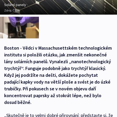
Solární panely
Zdroj:
ČT24
Boston - Vědci v Massachusettském technologickém
institutu si položili otázku, jak zmenšit nekonečné
lány solárních panelů. Vynalezli „nanotechnologický
trychtýř“. Funguje podobně jako trychtýř klasický.
Když jej podržíte na dešti, dokážete pochytat
padající kapky vody na větší ploše a svést je do úzké
trubičky. Při pokusech se v novém objevu daří
koncentrovat paprsky až stokrát lépe, než bylo
dosud běžné.
„Skutečně je to velmi dobré přirovnání: představte si, že