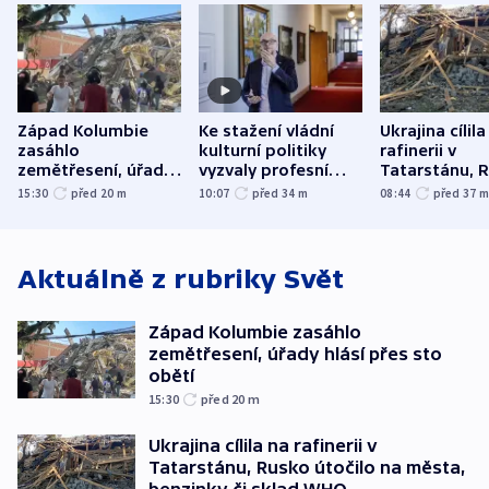
Západ Kolumbie
Ke stažení vládní
Ukrajina cílila
zasáhlo
kulturní politiky
rafinerii v
zemětřesení, úřady
vyzvaly profesní
Tatarstánu, 
hlásí přes sto obětí
organizace, spolky i
útočilo na mě
15:30
před 20
m
10:07
před 34
m
08:44
před 37
odbory
benzinky či s
WHO
Aktuálně z rubriky
Svět
Západ Kolumbie zasáhlo
zemětřesení, úřady hlásí přes sto
obětí
15:30
před 20
m
Ukrajina cílila na rafinerii v
Tatarstánu, Rusko útočilo na města,
benzinky či sklad WHO