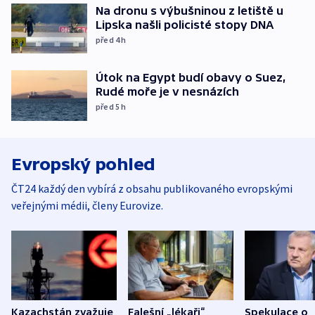
Na dronu s výbušninou z letiště u
Lipska našli policisté stopy DNA
před 4
h
Útok na Egypt budí obavy o Suez,
Rudé moře je v nesnázích
před 5
h
Evropský pohled
ČT24 každý den vybírá z obsahu publikovaného evropskými
veřejnými médii, členy Eurovize.
Kazachstán zvažuje
Falešní „lékaři“
Spekulace o