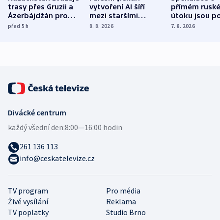
trasy přes Gruzii a
vytvoření AI šíří
přímém rusk
Ázerbájdžán pro
mezi staršími
útoku jsou po
vývoz ropy do
Poláky nebezpečné
míní estonsk
před 5
h
8. 8. 2026
7. 8. 2026
Evropy
zdravotní rady
bezpečnostn
expert
Divácké centrum
každý všední den:
8:00—16:00 hodin
261 136 113
info@ceskatelevize.cz
TV program
Pro média
Živé vysílání
Reklama
TV poplatky
Studio Brno