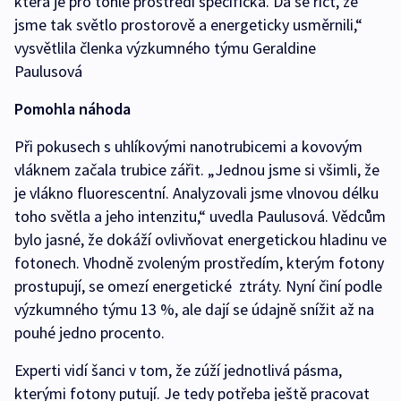
která je pro tohle prostředí specifická. Dá se říct, že
jsme tak světlo prostorově a energeticky usměrnili,“
vysvětlila členka výzkumného týmu Geraldine
Paulusová
Pomohla náhoda
Při pokusech s uhlíkovými nanotrubicemi a kovovým
vláknem začala trubice zářit. „Jednou jsme si všimli, že
je vlákno fluorescentní. Analyzovali jsme vlnovou délku
toho světla a jeho intenzitu,“ uvedla Paulusová. Vědcům
bylo jasné, že dokáží ovlivňovat energetickou hladinu ve
fotonech. Vhodně zvoleným prostředím, kterým fotony
prostupují, se omezí energetické ztráty. Nyní činí podle
výzkumného týmu 13 %, ale dají se údajně snížit až na
pouhé jedno procento.
Experti vidí šanci v tom, že zúží jednotlivá pásma,
kterými fotony putují. Je tedy potřeba ještě pracovat