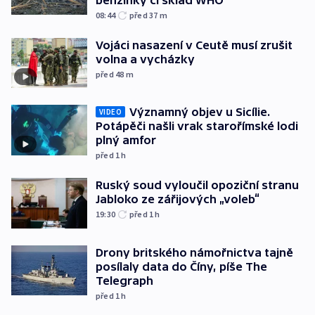
08:44
před 37
m
Vojáci nasazení v Ceutě musí zrušit
volna a vycházky
před 48
m
Významný objev u Sicílie.
VIDEO
Potápěči našli vrak starořímské lodi
plný amfor
před 1
h
Ruský soud vyloučil opoziční stranu
Jabloko ze zářijových „voleb“
19:30
před 1
h
Drony britského námořnictva tajně
posílaly data do Číny, píše The
Telegraph
před 1
h