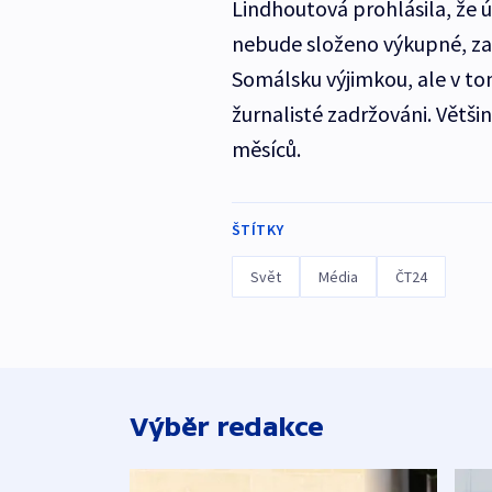
Lindhoutová prohlásila, že ú
nebude složeno výkupné, zabi
Somálsku výjimkou, ale v to
žurnalisté zadržováni. Většin
měsíců.
ŠTÍTKY
Svět
Média
ČT24
Výběr redakce