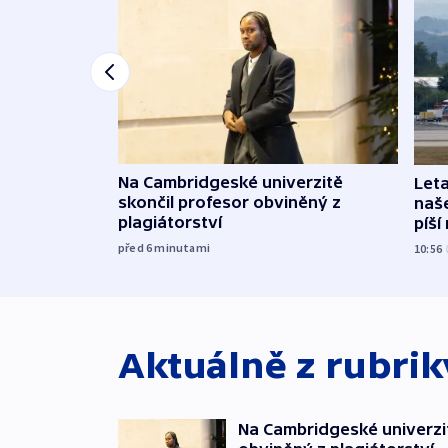
Na Cambridgeské univerzitě
Leta
skončil profesor obviněný z
naše
plagiátorství
píší
před 6
minutami
10:56
Aktuálně z rubri
Na Cambridgeské univerzit