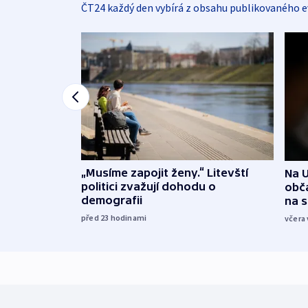
ČT24 každý den vybírá z obsahu publikovaného e
„Musíme zapojit ženy.“ Litevští
Na U
politici zvažují dohodu o
obča
demografii
na 
před 23
hodinami
včera 