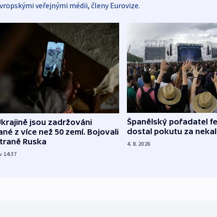
vropskými veřejnými médii, členy Eurovize.
Španělský pořadatel fe
krajině jsou zadržováni
dostal pokutu za nekal
né z více než 50 zemí. Bojovali
straně Ruska
4. 8. 2026
v 14:37