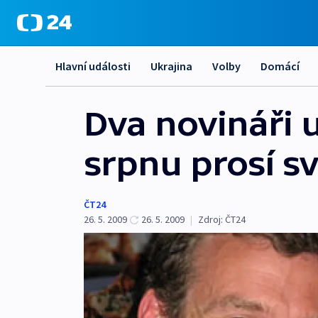
Hlavní události
Ukrajina
Volby
Domácí
Dva novináři 
srpnu prosí s
ČT24
26. 5. 2009
26. 5. 2009
|
Zdroj:
ČT24