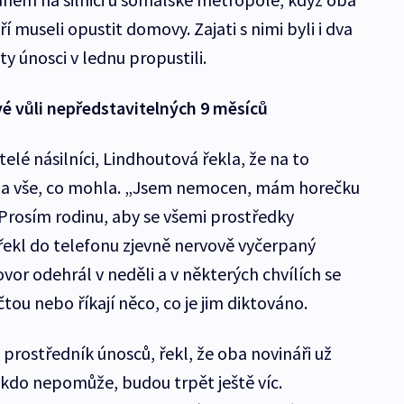
ří museli opustit domovy. Zajati s nimi byli i dva
ty únosci v lednu propustili.
své vůli nepředstavitelných 9 měsíců
itelé násilníci, Lindhoutová řekla, že na to
la vše, co mohla. „Jsem nemocen, mám horečku
. Prosím rodinu, aby se všemi prostředky
 řekl do telefonu zjevně nervově vyčerpaný
or odehrál v neděli a v některých chvílích se
tou nebo říkají něco, co je jim diktováno.
 prostředník únosců, řekl, že oba novináři už
 nikdo nepomůže, budou trpět ještě víc.