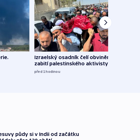
rie.
Izraelský osadník čelí obvinění ze
Renc
zabití palestinského aktivisty
soudu
rekla
před 1
hodinou
před 1
suvy půdy si v Indii od začátku