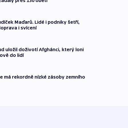
ádaly přes 130 obětí
díček Maďarů. Lidé i podniky šetří,
oprava i svícení
 uložil doživotí Afghánci, který loni
ově do lidí
ie má rekordně nízké zásoby zemního