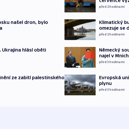
července vyž
před 2
hodinami
psku našel dron, bylo
Klimatický bu
a
omezuje se d
před 2
hodinami
. Ukrajina hlásí oběti
Německý soud
najel v Mnich
před 3
hodinami
inění ze zabití palestinského
Evropská un
plynu
před 3
hodinami