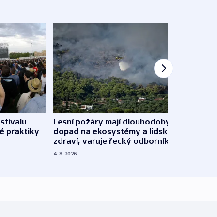
stivalu
Lesní požáry mají dlouhodobý
Ukraj
é praktiky
dopad na ekosystémy a lidské
Franc
zdraví, varuje řecký odborník
požá
4. 8. 2026
3. 8. 20