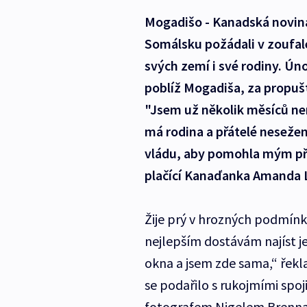
Mogadišo - Kanadská novinář
Somálsku požádali v zoufa
svých zemí i své rodiny. Úno
poblíž Mogadiša, za propušt
"Jsem už několik měsíců ne
má rodina a přátelé nesežen
vládu, aby pomohla mým pří
plačící Kanaďanka Amanda 
Žije prý v hrozných podmínk
nejlepším dostávám najíst 
okna a jsem zde sama,“ řekl
se podařilo s rukojmími spo
fotografem Nigelem Brennan