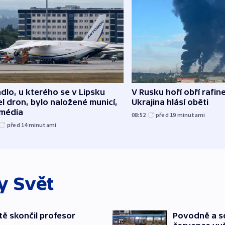
dlo, u kterého se v Lipsku
V Rusku hoří obří rafine
l dron, bylo naložené municí,
Ukrajina hlásí oběti
 média
08:52
před 19
minutami
před 14
minutami
ky
Svět
ě skončil profesor
Povodně a se