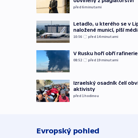
obviněný z plagiátorství
před 6
minutami
Letadlo, u kterého se v Li
naložené municí, píší médi
10:56
před 14
minutami
V Rusku hoří obří rafinerie
08:52
před 19
minutami
Izraelský osadník čelí obv
aktivisty
před 1
hodinou
Evropský pohled