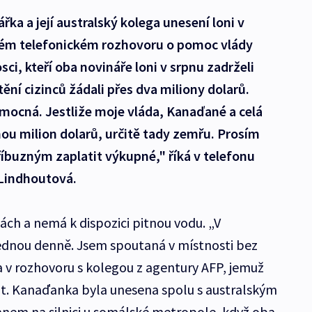
ka a její australský kolega unesení loni v
lém telefonickém rozhovoru o pomoc vlády
sci, kteří oba novináře loni v srpnu zadrželi
ění cizinců žádali přes dva miliony dolarů.
mocná. Jestliže moje vláda, Kanaďané a celá
ou milion dolarů, určitě tady zemřu. Prosím
buzným zaplatit výkupné," říká v telefonu
Lindhoutová.
ách a nemá k dispozici pitnou vodu. „V
jednou denně. Jsem spoutaná v místnosti bez
a v rozhovoru s kolegou z agentury AFP, jemuž
jit. Kanaďanka byla unesena spolu s australským
em na silnici u somálské metropole, když oba