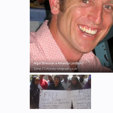
Nigel Brennan a Amanda Lindhout
Zdroj:
ČT24/daily-telegraph.co.uk