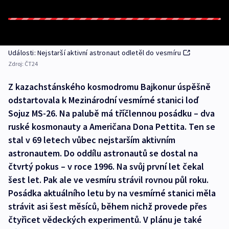
Události: Nejstarší aktivní astronaut odletěl do vesmíru
Zdroj:
ČT24
Z kazachstánského kosmodromu Bajkonur úspěšně
odstartovala k Mezinárodní vesmírné stanici loď
Sojuz MS-26. Na palubě má tříčlennou posádku – dva
ruské kosmonauty a Američana Dona Pettita. Ten se
stal v 69 letech vůbec nejstarším aktivním
astronautem. Do oddílu astronautů se dostal na
čtvrtý pokus – v roce 1996. Na svůj první let čekal
šest let. Pak ale ve vesmíru strávil rovnou půl roku.
Posádka aktuálního letu by na vesmírné stanici měla
strávit asi šest měsíců, během nichž provede přes
čtyřicet vědeckých experimentů. V plánu je také