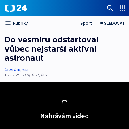
Sport
SLEDOVAT
Rubriky
Do vesmíru odstartoval
vůbec nejstarší aktivní
astronaut
ČT24
,
ČTK
,
mlu
11. 9. 2024
|
Zdroj:
ČT24
,
ČTK
Nahrávám video