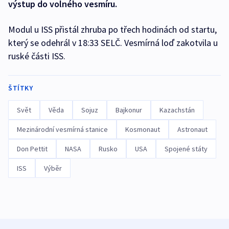
výstup do volného vesmíru.
Modul u ISS přistál zhruba po třech hodinách od startu,
který se odehrál v 18:33 SELČ. Vesmírná loď zakotvila u
ruské části ISS.
ŠTÍTKY
Svět
Věda
Sojuz
Bajkonur
Kazachstán
Mezinárodní vesmírná stanice
Kosmonaut
Astronaut
Don Pettit
NASA
Rusko
USA
Spojené státy
ISS
Výběr