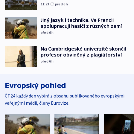
11:23
před 6
h
Jiný jazyk i technika. Ve Francii
spolupracují hasiči z různých zemí
před 6
h
Na Cambridgeské univerzitě skončil
profesor obviněný z plagiátorství
před 6
h
Evropský pohled
ČT24 každý den vybírá z obsahu publikovaného evropskými
veřejnými médii, členy Eurovize.