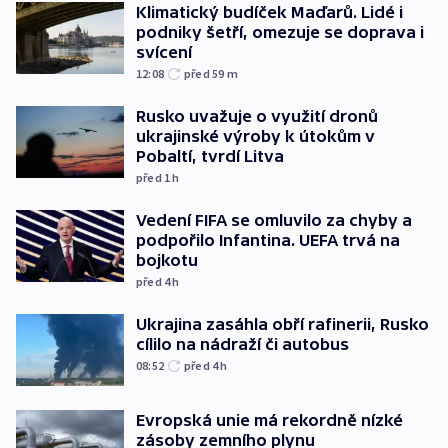
Klimatický budíček Maďarů. Lidé i
podniky šetří, omezuje se doprava i
svícení
12:08
před 59
m
Rusko uvažuje o využití dronů
ukrajinské výroby k útokům v
Pobaltí, tvrdí Litva
před 1
h
Vedení FIFA se omluvilo za chyby a
podpořilo Infantina. UEFA trvá na
bojkotu
před 4
h
Ukrajina zasáhla obří rafinerii, Rusko
cílilo na nádraží či autobus
08:52
před 4
h
Evropská unie má rekordně nízké
zásoby zemního plynu