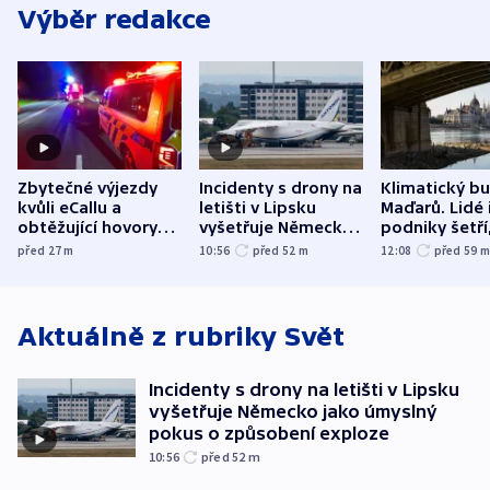
Výběr redakce
Zbytečné výjezdy
Incidenty s drony na
Klimatický b
kvůli eCallu a
letišti v Lipsku
Maďarů. Lidé 
obtěžující hovory
vyšetřuje Německo
podniky šetří
zdržují záchranáře
jako úmyslný pokus
omezuje se d
před 27
m
10:56
před 52
m
12:08
před 59
o způsobení
i svícení
exploze
Aktuálně z rubriky
Svět
Incidenty s drony na letišti v Lipsku
vyšetřuje Německo jako úmyslný
pokus o způsobení exploze
10:56
před 52
m