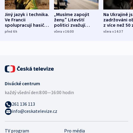
Jiný jazyk i technika.
„Musíme zapojit
Na Ukrajině j
Ve Francii
ženy.“ Litevští
zadržováni o
spolupracují hasiči z
politici zvažují
z více než 50 
různých zemí
dohodu o
Bojovali na s
před 6
h
včera v 16:00
včera v 14:37
demografii
Ruska
Divácké centrum
každý všední den:
8:00—16:00 hodin
261 136 113
info@ceskatelevize.cz
TV program
Pro média