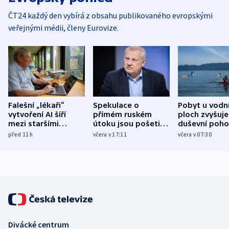
ČT24 každý den vybírá z obsahu publikovaného evropskými
veřejnými médii, členy Eurovize.
Falešní „lékaři“
Spekulace o
Pobyt u vodn
vytvoření AI šíří
přímém ruském
ploch zvyšuje
mezi staršími
útoku jsou pošetilé,
duševní poho
Poláky nebezpečné
míní estonský
ukázala
před 11
h
včera v 17:11
včera v 07:30
zdravotní rady
bezpečnostní
mezinárodní 
expert
Divácké centrum