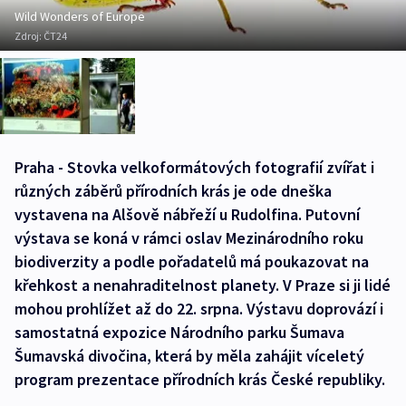
Wild Wonders of Europe
Zdroj:
ČT24
Praha - Stovka velkoformátových fotografií zvířat i
různých záběrů přírodních krás je ode dneška
vystavena na Alšově nábřeží u Rudolfina. Putovní
výstava se koná v rámci oslav Mezinárodního roku
biodiverzity a podle pořadatelů má poukazovat na
křehkost a nenahraditelnost planety. V Praze si ji lidé
mohou prohlížet až do 22. srpna. Výstavu doprovází i
samostatná expozice Národního parku Šumava
Šumavská divočina, která by měla zahájit víceletý
program prezentace přírodních krás České republiky.