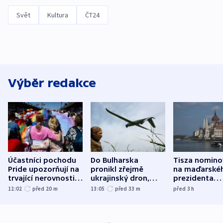
Svět
Kultura
ČT24
Výběr redakce
Účastníci pochodu
Do Bulharska
Tisza nomino
Pride upozorňují na
pronikl zřejmě
na maďarské
trvající nerovnosti i
ukrajinský dron,
prezidenta
společenskou
explodoval kilometr
bývalého šéf
12:02
před 20
m
13:05
před 33
m
před 3
h
atmosféru
od plynovodu
nejvyššího s