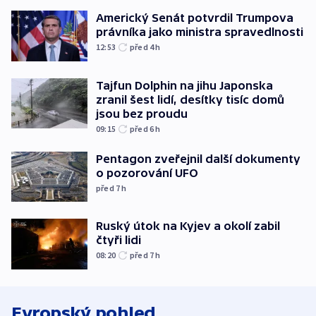
Americký Senát potvrdil Trumpova
právníka jako ministra spravedlnosti
12:53
před 4
h
Tajfun Dolphin na jihu Japonska
zranil šest lidí, desítky tisíc domů
jsou bez proudu
09:15
před 6
h
Pentagon zveřejnil další dokumenty
o pozorování UFO
před 7
h
Ruský útok na Kyjev a okolí zabil
čtyři lidi
08:20
před 7
h
Evropský pohled