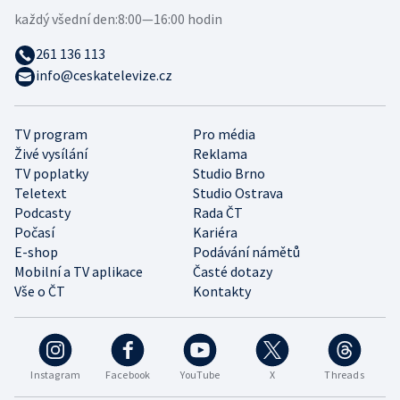
každý všední den:
8:00—16:00 hodin
261 136 113
info@ceskatelevize.cz
TV program
Pro média
Živé vysílání
Reklama
TV poplatky
Studio Brno
Teletext
Studio Ostrava
Podcasty
Rada ČT
Počasí
Kariéra
E-shop
Podávání námětů
Mobilní a TV aplikace
Časté dotazy
Vše o ČT
Kontakty
Instagram
Facebook
YouTube
X
Threads