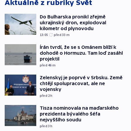
Aktuálně z rubriky
Svět
Do Bulharska pronikl zřejmě
ukrajinský dron, explodoval
kilometr od plynovodu
13:05
před 33
m
Írán tvrdí, že se s Ománem blíží k
dohodě o Hormuzu. Tam loď zasáhl
projektil
před 46
m
Zelenskyj je poprvé v Srbsku. Země
chtějí spolupracovat, ale ne
vojensky
před 2
h
Tisza nominovala na maďarského
prezidenta bývalého šéfa
nejvyššího soudu
před 3
h