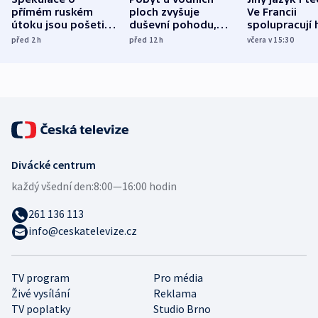
přímém ruském
ploch zvyšuje
Ve Francii
útoku jsou pošetilé,
duševní pohodu,
spolupracují h
míní estonský
ukázala
různých zemí
před 2
h
před 12
h
včera v 15:30
bezpečnostní
mezinárodní studie
expert
Divácké centrum
každý všední den:
8:00—16:00 hodin
261 136 113
info@ceskatelevize.cz
TV program
Pro média
Živé vysílání
Reklama
TV poplatky
Studio Brno