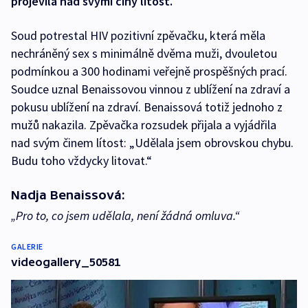
projevila nad svými činy lítost.
Soud potrestal HIV pozitivní zpěvačku, která měla
nechráněný sex s minimálně dvěma muži, dvouletou
podmínkou a 300 hodinami veřejně prospěšných prací.
Soudce uznal Benaissovou vinnou z ublížení na zdraví a
pokusu ublížení na zdraví. Benaissová totiž jednoho z
mužů nakazila. Zpěvačka rozsudek přijala a vyjádřila
nad svým činem lítost: „Udělala jsem obrovskou chybu.
Budu toho vždycky litovat.“
Nadja Benaissová:
„Pro to, co jsem udělala, není žádná omluva.“
GALERIE
videogallery_50581