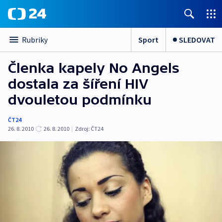
Sport
SLEDOVAT
Rubriky
Členka kapely No Angels
dostala za šíření HIV
dvouletou podmínku
ČT24
26. 8. 2010
26. 8. 2010
|
Zdroj:
ČT24