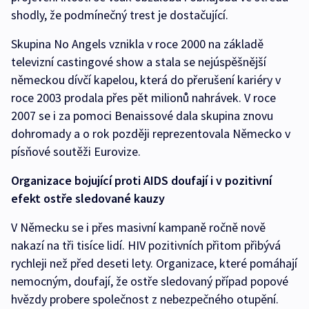
shodly, že podmínečný trest je dostačující.
Skupina No Angels vznikla v roce 2000 na základě
televizní castingové show a stala se nejúspěšnější
německou dívčí kapelou, která do přerušení kariéry v
roce 2003 prodala přes pět milionů nahrávek. V roce
2007 se i za pomoci Benaissové dala skupina znovu
dohromady a o rok později reprezentovala Německo v
písňové soutěži Eurovize.
Organizace bojující proti AIDS doufají i v pozitivní
efekt ostře sledované kauzy
V Německu se i přes masivní kampaně ročně nově
nakazí na tři tisíce lidí. HIV pozitivních přitom přibývá
rychleji než před deseti lety. Organizace, které pomáhají
nemocným, doufají, že ostře sledovaný případ popové
hvězdy probere společnost z nebezpečného otupění.