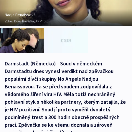
Nadja Benaissová
Zdroj:
Boris Roessler/AP Photo
Darmstadt (Německo) - Soud v německém
Darmstadtu dnes vynesl verdikt nad zpěvačkou
populární dívčí skupiny No Angels Nadjou
Benaissovou. Ta se před soudem zodpovídala z
vědomého šíření viru HIV. Měla totiž nechráněný
pohlavní styk s několika partnery, kterým zatajila, že
je HIV pozitivní. Soud jí proto vyměřil dvouletý
podmíněný trest a 300 hodin obecně prospěšných
prací. Zpěvačka se ke všemu doznala a zároveň