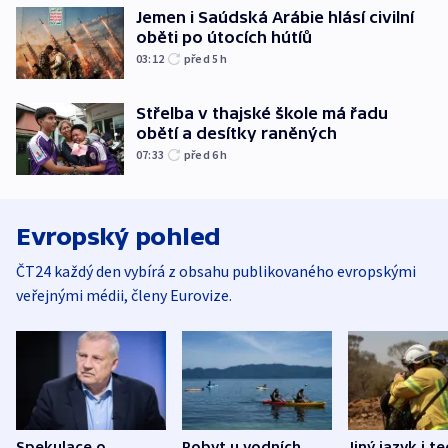
Jemen i Saúdská Arábie hlásí civilní
oběti po útocích hútíů
03:12
před 5
h
Střelba v thajské škole má řadu
obětí a desítky raněných
07:33
před 6
h
Evropský pohled
ČT24 každý den vybírá z obsahu publikovaného evropskými
veřejnými médii, členy Eurovize.
Spekulace o
Pobyt u vodních
Jiný jazyk i t