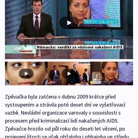
Zpěvačka byla zatčena v dubnu 2009 krátce před
vystoupením a strávila poté deset dní ve vyšetřovací
vazbě. Nevládní organizace varovaly v souvislosti s
procesem před kriminalizací lidí nakažených AIDS.
Zpěvačce hrozilo od půl roku do deseti let vězení, po
projevení lítosti se však obžaloba i obhajoba ve středu