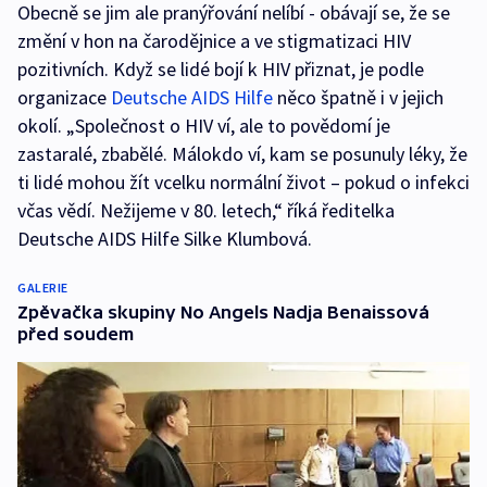
Obecně se jim ale pranýřování nelíbí - obávají se, že se
změní v hon na čarodějnice a ve stigmatizaci HIV
pozitivních. Když se lidé bojí k HIV přiznat, je podle
organizace
Deutsche AIDS Hilfe
něco špatně i v jejich
okolí. „Společnost o HIV ví, ale to povědomí je
zastaralé, zbabělé. Málokdo ví, kam se posunuly léky, že
ti lidé mohou žít vcelku normální život – pokud o infekci
včas vědí. Nežijeme v 80. letech,“ říká ředitelka
Deutsche AIDS Hilfe Silke Klumbová.
GALERIE
Zpěvačka skupiny No Angels Nadja Benaissová
před soudem