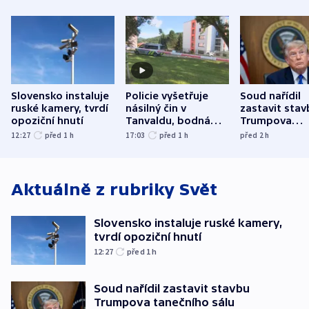
Slovensko instaluje
Policie vyšetřuje
Soud nařídil
ruské kamery, tvrdí
násilný čin v
zastavit stav
opoziční hnutí
Tanvaldu, bodná
Trumpova
zranění při něm
tanečního sá
12:27
před 1
h
17:03
před 1
h
před 2
h
utrpěli tři lidé
Aktuálně z rubriky
Svět
Slovensko instaluje ruské kamery,
tvrdí opoziční hnutí
12:27
před 1
h
Soud nařídil zastavit stavbu
Trumpova tanečního sálu