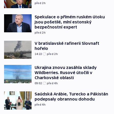
před 2
h
Spekulace o přímém ruském útoku
jsou pošetilé, míní estonský
bezpečnostní expert
před 2
h
V bratislavské rafinerii Slovnaft
hořelo
14:22
před 2
h
Ukrajina znovu zasáhla sklady
Wildberries. Rusové útočili v
Charkovské oblasti
09:02
před 4
h
Saúdská Arábie, Turecko a Pákistán
podepsaly obrannou dohodu
před 4
h