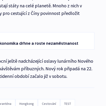
tají státy na celé planetě. Mnoho z nich v
y pro cestující z Číny povinnost předložit
í, ekonomika drhne a roste nezaměstnanost
cní ještě nadcházející oslavy lunárního Nového
návštěvám příbuzných. Nový rok připadá na 22.
tidenní období začalo již v sobotu.
aranténa
Hongkong
Cestování
TEST