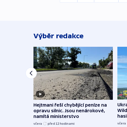
Výběr redakce
Ukra
Hejtmani řeší chybějící peníze na
Wild
opravu silnic. Jsou nenárokové,
hasi
namítá ministerstvo
včera
včera
před 12
hodinami