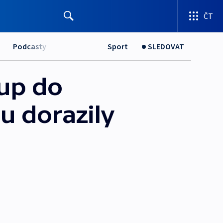
ČT
Podcasty
Sport
SLEDOVAT
tup do
u dorazily