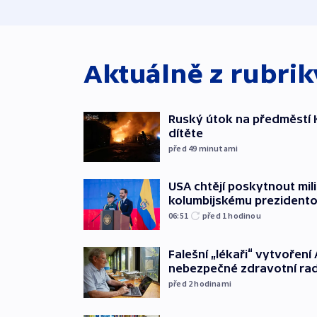
Aktuálně z rubri
Ruský útok na předměstí Ky
dítěte
před 49
minutami
USA chtějí poskytnout mi
kolumbijskému prezidento
06:51
před 1
hodinou
Falešní „lékaři“ vytvoření 
nebezpečné zdravotní ra
před 2
hodinami