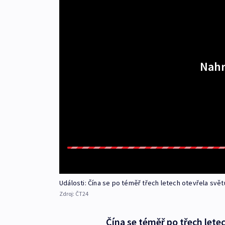
Nahr
Události: Čína se po téměř třech letech otevřela svět
Zdroj:
ČT24
Čína se téměř po třech letec