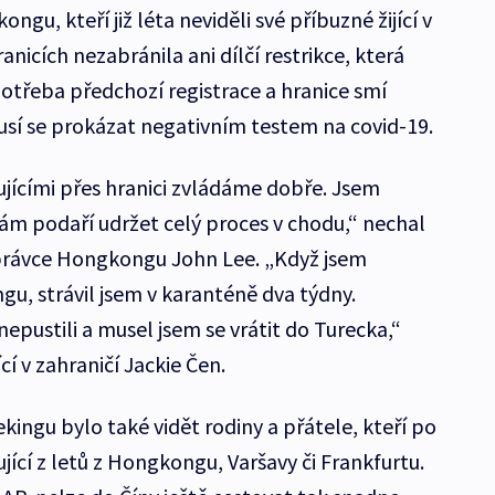
ngu, kteří již léta neviděli své příbuzné žijící v
nicích nezabránila ani dílčí restrikce, která
 potřeba předchozí registrace a hranice smí
 musí se prokázat negativním testem na covid-19.
estujícími přes hranici zvládáme dobře. Jsem
ám podaří udržet celý proces v chodu,“ nechal
správce Hongkongu John Lee. „Když jsem
u, strávil jsem v karanténě dva týdny.
pustili a musel jsem se vrátit do Turecka,“
cí v zahraničí Jackie Čen.
kingu bylo také vidět rodiny a přátele, kteří po
ující z letů z Hongkongu, Varšavy či Frankfurtu.