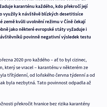
yžaduje karanténu každého, kdo překročí její
o využily k návštěvě blízkých desetitisíce
 země kvůli uvolnění režimu v Číně čekají
obně jako některé evropské státy vyžaduje i
návštěvníků povinně negativní výsledek testu
řezna 2020 pro každého – ať to byl cizinec,
n, který se vracel – karanténu v některém ze
yla třítýdenní, od loňského června týdenní a od
však byla nezbytná. Tato povinnost odpadla až
nosti překročit hranice bez rizika karantény