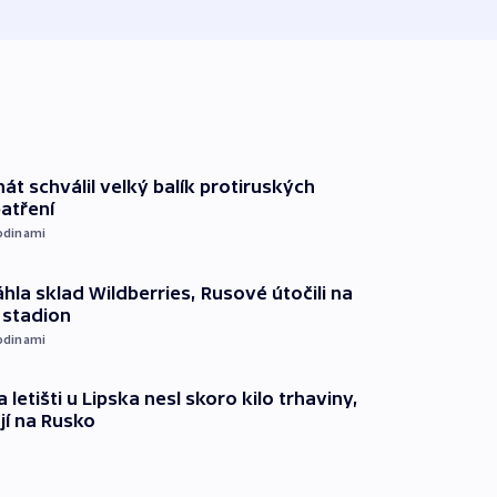
át schválil velký balík protiruských
atření
odinami
hla sklad Wildberries, Rusové útočili na
i stadion
odinami
 letišti u Lipska nesl skoro kilo trhaviny,
jí na Rusko