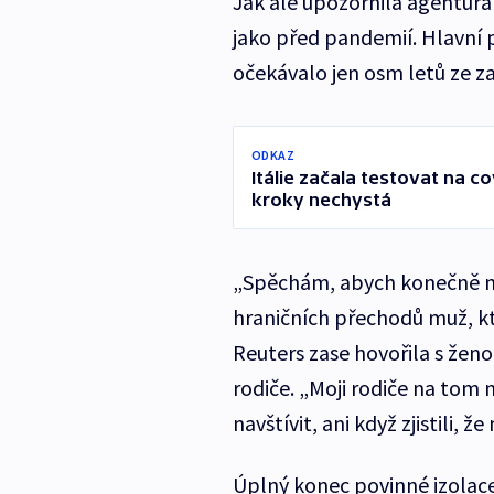
Jak ale upozornila agentura 
jako před pandemií. Hlavní 
očekávalo jen osm letů ze za
ODKAZ
Itálie začala testovat na co
kroky nechystá
„Spěchám, abych konečně mo
hraničních přechodů muž, kt
Reuters zase hovořila s ženo
rodiče. „Moji rodiče na tom 
navštívit, ani když zjistili, 
Úplný konec povinné izolace