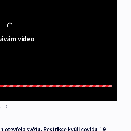
ávám video
u
h otevřela světu. Restrikce kvůli covidu-19