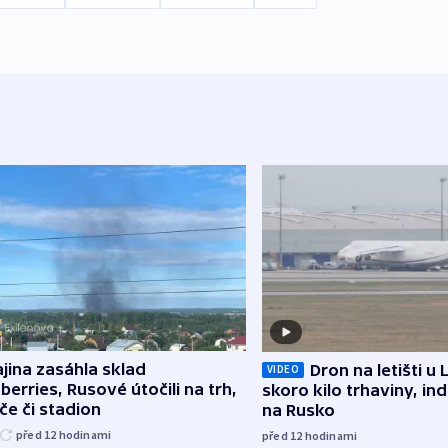
jina zasáhla sklad
Dron na letišti u 
VIDEO
berries, Rusové útočili na trh,
skoro kilo trhaviny, ind
če či stadion
na Rusko
před 12
hodinami
před 12
hodinami