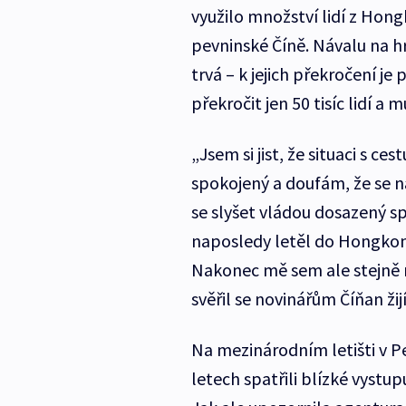
využilo množství lidí z Hongko
pevninské Číně. Návalu na hra
trvá – k jejich překročení je
překročit jen 50 tisíc lidí a
„Jsem si jist, že situaci s c
spokojený a doufám, že se n
se slyšet vládou dosazený 
naposledy letěl do Hongkong
Nakonec mě sem ale stejně ne
svěřil se novinářům Číňan žijí
Na mezinárodním letišti v Pe
letech spatřili blízké vystup