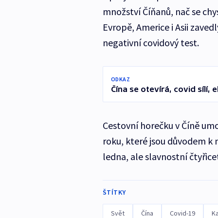
množství Číňanů, nač se chys
Evropě, Americe i Asii zavedl
negativní covidový test.
ODKAZ
Čína se otevírá, covid síl
Cestovní horečku v Číně umo
roku, které jsou důvodem k 
ledna, ale slavnostní čtyřice
ŠTÍTKY
Svět
Čína
Covid-19
K