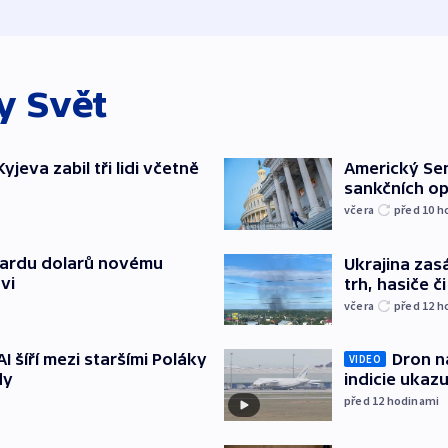
ky
Svět
jeva zabil tři lidi včetně
Americký Sen
sankčních op
včera
před 10
h
liardu dolarů novému
Ukrajina zasá
vi
trh, hasiče č
včera
před 12
h
AI šíří mezi staršími Poláky
Dron na
VIDEO
dy
indicie ukazu
před 12
hodinami