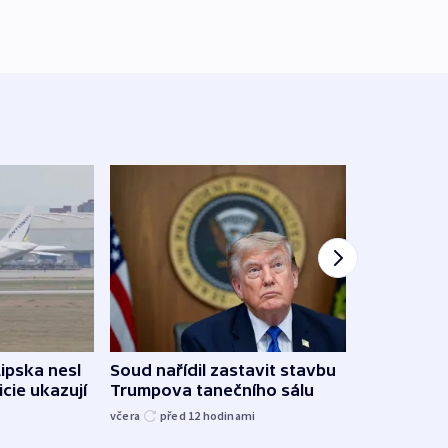
Lipska nesl
Soud nařídil zastavit stavbu
Žido
icie ukazují
Trumpova tanečního sálu
břehu
kriti
včera
před 12
hodinami
před 1