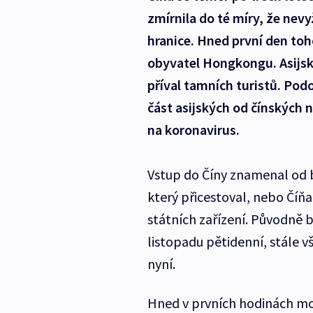
zmírnila do té míry, že nev
hranice. Hned první den toh
obyvatel Hongkongu. Asijské
příval tamních turistů. Pod
část asijských od čínských 
na koronavirus.
Vstup do Číny znamenal od b
který přicestoval, nebo Číňa
státních zařízení. Původně b
listopadu pětidenní, stále 
nyní.
Hned v prvních hodinách mož