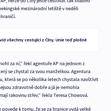
AP, nelze do Číny ještě cestovat tak snadno
pekingské mezinárodní letiště v neděli
hraničí.
vid všechny cestující z Číny, Unie teď plošné
hl za ní,“ řekl agentuře AP na jednom z
erý se chystal za svou manželkou. Agentura
u, která se po několika letech chystala navštívit
nejsou zdravotně dobře a já je nemohla
že mají rakovinu střev,“ řekla Teresa Chowová.
 povede k tomu, že se za hranice vydá velké