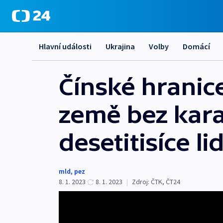
Hlavní události
Ukrajina
Volby
Domácí
Čínské hranic
země bez kara
desetitisíce lid
mld
,
pez
8. 1. 2023
8. 1. 2023
|
Zdroj:
ČTK
,
ČT24