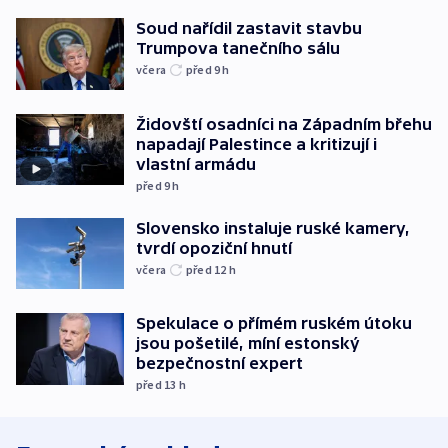
Soud nařídil zastavit stavbu
Trumpova tanečního sálu
včera
před 9
h
Židovští osadníci na Západním břehu
napadají Palestince a kritizují i
vlastní armádu
před 9
h
Slovensko instaluje ruské kamery,
tvrdí opoziční hnutí
včera
před 12
h
Spekulace o přímém ruském útoku
jsou pošetilé, míní estonský
bezpečnostní expert
před 13
h