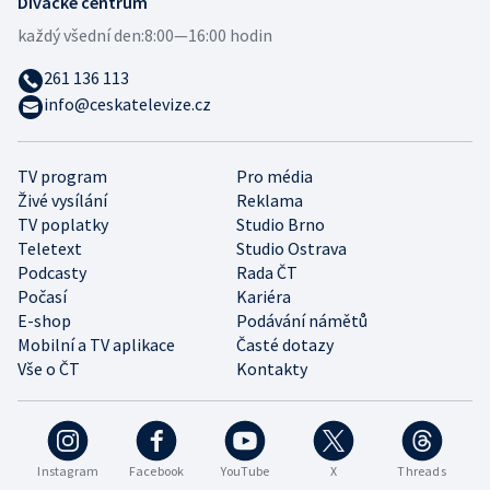
Divácké centrum
každý všední den:
8:00—16:00 hodin
261 136 113
info@ceskatelevize.cz
TV program
Pro média
Živé vysílání
Reklama
TV poplatky
Studio Brno
Teletext
Studio Ostrava
Podcasty
Rada ČT
Počasí
Kariéra
E-shop
Podávání námětů
Mobilní a TV aplikace
Časté dotazy
Vše o ČT
Kontakty
Instagram
Facebook
YouTube
X
Threads