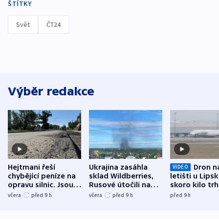
ŠTÍTKY
Svět
ČT24
Výběr redakce
Hejtmani řeší
Ukrajina zasáhla
Dron n
VIDEO
chybějící peníze na
sklad Wildberries,
letišti u Lips
opravu silnic. Jsou
Rusové útočili na
skoro kilo trh
nenárokové, namítá
trh, hasiče či
indicie ukazuj
včera
před 9
h
včera
před 9
h
před 9
h
ministerstvo
stadion
Rusko