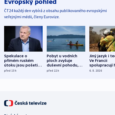
Evropský pohled
ČT24 každý den vybírá z obsahu publikovaného evropskými
veřejnými médii, členy Eurovize.
Spekulace o
Pobyt u vodních
Jiný jazyk i t
přímém ruském
ploch zvyšuje
Ve Francii
útoku jsou pošetilé,
duševní pohodu,
spolupracují h
míní estonský
ukázala
různých zemí
před 13
h
před 22
h
6. 8. 2026
bezpečnostní
mezinárodní studie
expert