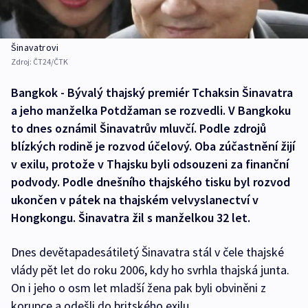
Šinavatrovi
Zdroj:
ČT24/ČTK
Bangkok - Bývalý thajský premiér Tchaksin Šinavatra
a jeho manželka Potdžaman se rozvedli. V Bangkoku
to dnes oznámil Šinavatrův mluvčí. Podle zdrojů
blízkých rodině je rozvod účelový. Oba zúčastnění žijí
v exilu, protože v Thajsku byli odsouzeni za finanční
podvody. Podle dnešního thajského tisku byl rozvod
ukončen v pátek na thajském velvyslanectví v
Hongkongu. Šinavatra žil s manželkou 32 let.
Dnes devětapadesátiletý Šinavatra stál v čele thajské
vlády pět let do roku 2006, kdy ho svrhla thajská junta.
On i jeho o osm let mladší žena pak byli obviněni z
korupce a odešli do britského exilu.