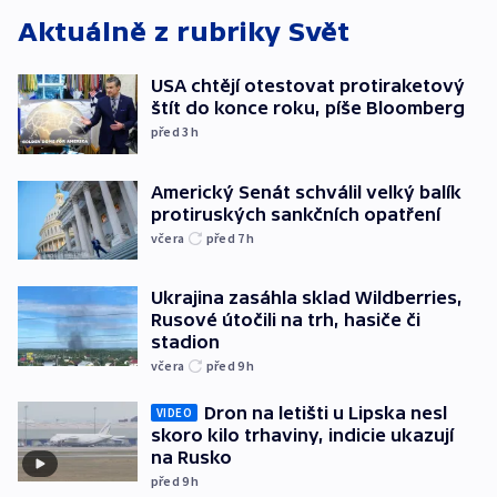
Aktuálně z rubriky
Svět
USA chtějí otestovat protiraketový
štít do konce roku, píše Bloomberg
před 3
h
Americký Senát schválil velký balík
protiruských sankčních opatření
včera
před 7
h
Ukrajina zasáhla sklad Wildberries,
Rusové útočili na trh, hasiče či
stadion
včera
před 9
h
Dron na letišti u Lipska nesl
VIDEO
skoro kilo trhaviny, indicie ukazují
na Rusko
před 9
h