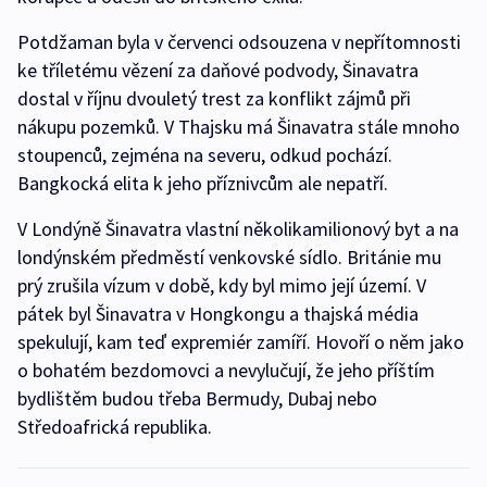
Potdžaman byla v červenci odsouzena v nepřítomnosti
ke tříletému vězení za daňové podvody, Šinavatra
dostal v říjnu dvouletý trest za konflikt zájmů při
nákupu pozemků. V Thajsku má Šinavatra stále mnoho
stoupenců, zejména na severu, odkud pochází.
Bangkocká elita k jeho příznivcům ale nepatří.
V Londýně Šinavatra vlastní několikamilionový byt a na
londýnském předměstí venkovské sídlo. Británie mu
prý zrušila vízum v době, kdy byl mimo její území. V
pátek byl Šinavatra v Hongkongu a thajská média
spekulují, kam teď expremiér zamíří. Hovoří o něm jako
o bohatém bezdomovci a nevylučují, že jeho příštím
bydlištěm budou třeba Bermudy, Dubaj nebo
Středoafrická republika.