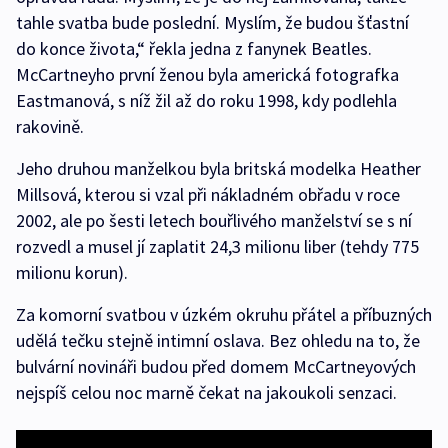
tahle svatba bude poslední. Myslím, že budou šťastní
do konce života,“ řekla jedna z fanynek Beatles.
McCartneyho první ženou byla americká fotografka
Eastmanová, s níž žil až do roku 1998, kdy podlehla
rakovině.
Jeho druhou manželkou byla britská modelka Heather
Millsová, kterou si vzal při nákladném obřadu v roce
2002, ale po šesti letech bouřlivého manželství se s ní
rozvedl a musel jí zaplatit 24,3 milionu liber (tehdy 775
milionu korun).
Za komorní svatbou v úzkém okruhu přátel a příbuzných
udělá tečku stejně intimní oslava. Bez ohledu na to, že
bulvární novináři budou před domem McCartneyových
nejspíš celou noc marně čekat na jakoukoli senzaci.