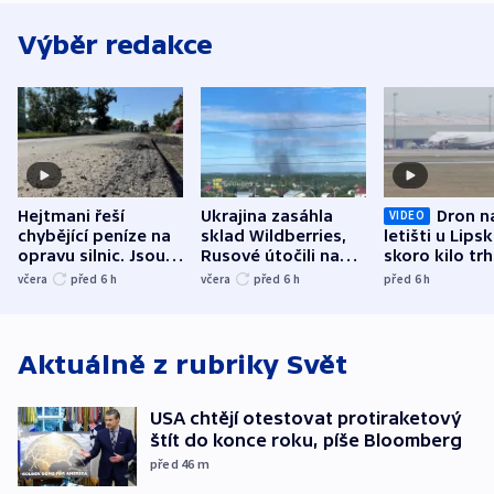
Výběr redakce
Hejtmani řeší
Ukrajina zasáhla
Dron n
VIDEO
chybějící peníze na
sklad Wildberries,
letišti u Lips
opravu silnic. Jsou
Rusové útočili na
skoro kilo trh
nenárokové, namítá
trh, hasiče či
indicie ukazuj
včera
před 6
h
včera
před 6
h
před 6
h
ministerstvo
stadion
Rusko
Aktuálně z rubriky
Svět
USA chtějí otestovat protiraketový
štít do konce roku, píše Bloomberg
před 46
m