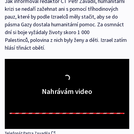
Jak informoval redaktor ČT Petr Zavadil, humanitární
krizi se nedaří zažehnat ani s pomocí tříhodinových
pauz, které by podle Izraelců měly stačit, aby se do
pásma Gazy dostala humanitární pomoc. Za osmnáct
dní si boje vyžádaly životy skoro 1 000
Palestinců, polovina z nich byly ženy a děti. Izrael zatím
hlásí třináct obětí.
Nahrávám video
Telefonát Petra Zavadila