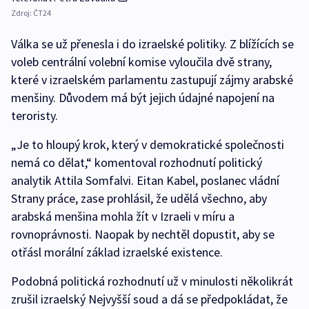
Zdroj:
ČT24
Válka se už přenesla i do izraelské politiky. Z blížících se
voleb centrální volební komise vyloučila dvě strany,
které v izraelském parlamentu zastupují zájmy arabské
menšiny. Důvodem má být jejich údajné napojení na
teroristy.
„Je to hloupý krok, který v demokratické společnosti
nemá co dělat,“ komentoval rozhodnutí politický
analytik Attila Somfalvi. Eitan Kabel, poslanec vládní
Strany práce, zase prohlásil, že udělá všechno, aby
arabská menšina mohla žít v Izraeli v míru a
rovnoprávnosti. Naopak by nechtěl dopustit, aby se
otřásl morální základ izraelské existence.
Podobná politická rozhodnutí už v minulosti několikrát
zrušil izraelský Nejvyšší soud a dá se předpokládat, že