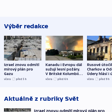
Výběr redakce
Izrael znovu odmítl
Kanadu i Evropu dál
Rusové útočil
mírový plán pro
sužují lesní požáry.
Charkov a Od
Gazu
V Britské Kolumbii
Údery hlásí i 
evakuovali tisíce lidí
Bělgorodu
včera
před 5
h
včera
před 6
h
včera
před 9
h
Aktuálně z rubriky
Svět
Izrael znovu odmítl mírový plán pro