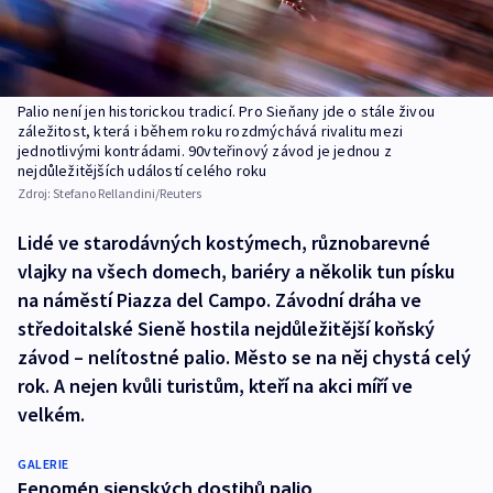
Palio není jen historickou tradicí. Pro Sieňany jde o stále živou
záležitost, která i během roku rozdmýchává rivalitu mezi
jednotlivými kontrádami. 90vteřinový závod je jednou z
nejdůležitějších událostí celého roku
Zdroj:
Stefano Rellandini/Reuters
Lidé ve starodávných kostýmech, různobarevné
vlajky na všech domech, bariéry a několik tun písku
na náměstí Piazza del Campo. Závodní dráha ve
středoitalské Sieně hostila nejdůležitější koňský
závod – nelítostné palio. Město se na něj chystá celý
rok. A nejen kvůli turistům, kteří na akci míří ve
velkém.
GALERIE
Fenomén sienských dostihů palio