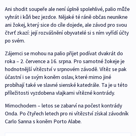
Ani shodit soupeře ale není úplně spolehlivé, palio může
vyhrát i kůň bez jezdce. Nějaké té ráně občas neunikne
ani žokej, který sice do cíle dojede, ale závod pro svou
čtvrť zkazí: její rozvášnění obyvatelé si s ním vyřídí účty
po svém.
Zájemci se mohou na palio přijet podívat dvakrát do
roka – 2. července a 16. srpna. Pro samotné žokeje je
hodnotnější vítězství v srpnovém závodě. Vítěz se pak
účastní i se svým koněm oslav, které mimo jiné
probíhají také ve slavné sienské katedrále. Ta je u této
příležitosti vyzdobena vlajkami vítězné kontrády.
Mimochodem – letos se zabarví na počest kontrády
Onda. Po čtyřech letech pro ni vítězství získal závodník
Carlo Sanna s koněm Porto Alabe.