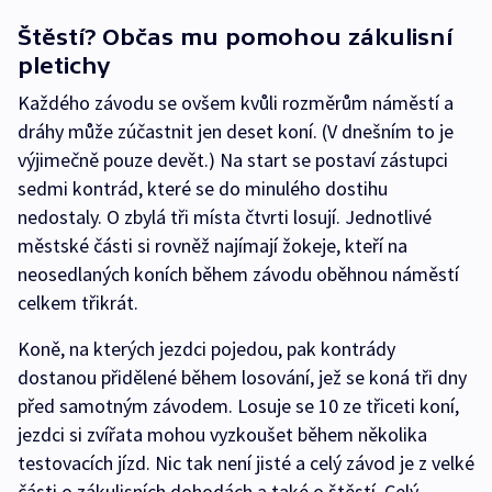
Štěstí? Občas mu pomohou zákulisní
pletichy
Každého závodu se ovšem kvůli rozměrům náměstí a
dráhy může zúčastnit jen deset koní. (V dnešním to je
výjimečně pouze devět.) Na start se postaví zástupci
sedmi kontrád, které se do minulého dostihu
nedostaly. O zbylá tři místa čtvrti losují. Jednotlivé
městské části si rovněž najímají žokeje, kteří na
neosedlaných koních během závodu oběhnou náměstí
celkem třikrát.
Koně, na kterých jezdci pojedou, pak kontrády
dostanou přidělené během losování, jež se koná tři dny
před samotným závodem. Losuje se 10 ze třiceti koní,
jezdci si zvířata mohou vyzkoušet během několika
testovacích jízd. Nic tak není jisté a celý závod je z velké
části o zákulisních dohodách a také o štěstí. Celý