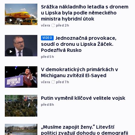
Srážka nákladního letadla s dronem
u Lipska byla podle německého
ministra hybridní útok
včera
před 2
h
Jednoznačná provokace,
VIDEO
soudí o dronu u Lipska Žáček.
Podezřívá Rusko
před 5
h
V demokratických primárkách v
Michiganu zvítězil El-Sayed
včera
před 7
h
Putin vyměnil klíčové velitele vojsk
před 8
h
„Musíme zapojit ženy.“ Litevští
politici zvažují dohodu o demografii