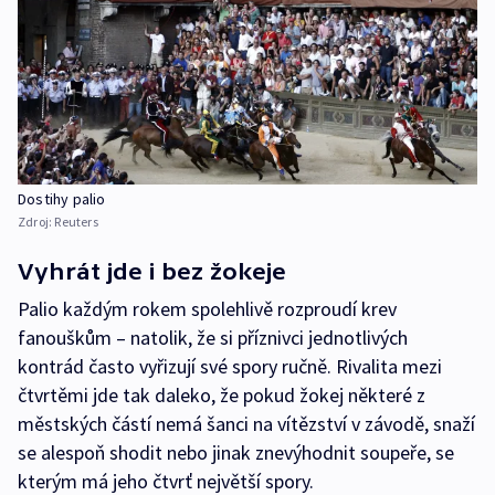
Dostihy palio
Zdroj:
Reuters
Vyhrát jde i bez žokeje
Palio každým rokem spolehlivě rozproudí krev
fanouškům – natolik, že si příznivci jednotlivých
kontrád často vyřizují své spory ručně. Rivalita mezi
čtvrtěmi jde tak daleko, že pokud žokej některé z
městských částí nemá šanci na vítězství v závodě, snaží
se alespoň shodit nebo jinak znevýhodnit soupeře, se
kterým má jeho čtvrť největší spory.