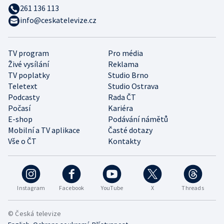
261 136 113
info@ceskatelevize.cz
TV program
Pro média
Živé vysílání
Reklama
TV poplatky
Studio Brno
Teletext
Studio Ostrava
Podcasty
Rada ČT
Počasí
Kariéra
E-shop
Podávání námětů
Mobilní a TV aplikace
Časté dotazy
Vše o ČT
Kontakty
Instagram
Facebook
YouTube
X
Threads
© Česká televize