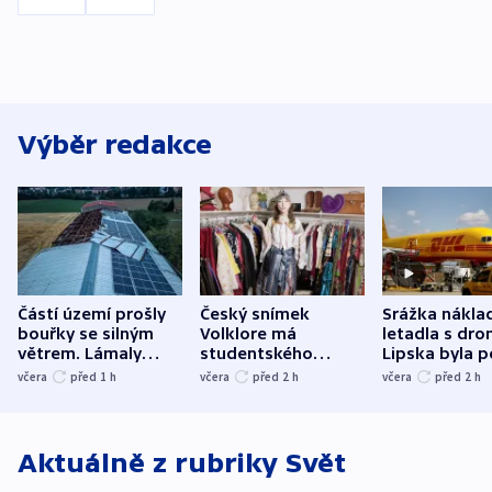
Výběr redakce
Částí území prošly
Český snímek
Srážka nákla
bouřky se silným
Volklore má
letadla s dr
větrem. Lámaly
studentského
Lipska byla p
stromy a poničily
Oscara, zabojuje o
německého mi
včera
před 1
h
včera
před 2
h
včera
před 2
h
střechu
cenu za krátký film
hybridní útok
Aktuálně z rubriky
Svět