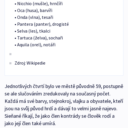
• Nicchio (mušle), hrnčíři
• Oca (husa), barvíři
• Onda (vlna), tesaři
• Pantera (panter), drogisté
• Selva (les), tkalci
• Tartuca (želva), sochaři
• Aquila (orel), notáři
Zdroj: Wikipedie
Jednotlivých čtvrtí bylo ve městě původně 59, postupně
se ale slučováním zredukovaly na současný počet.
Každá má své barvy, stejnokroj, vlajku a obyvatele, kteří
jsou na svůj původ hrdí a dávají to velmi jasně najevo.
Sieňané říkají, že jako člen kontrády se člověk rodí a
jako její člen také umírá.