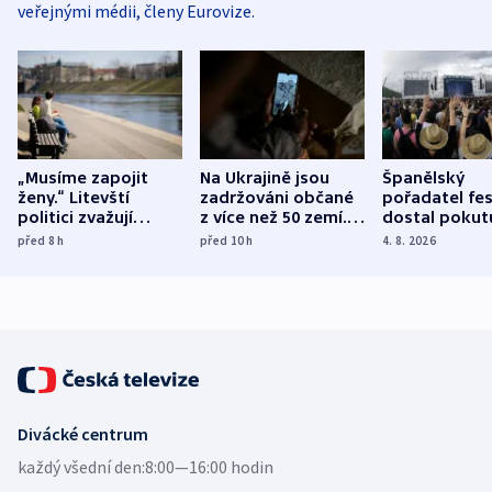
veřejnými médii, členy Eurovize.
„Musíme zapojit
Na Ukrajině jsou
Španělský
ženy.“ Litevští
zadržováni občané
pořadatel fes
politici zvažují
z více než 50 zemí.
dostal pokut
dohodu o
Bojovali na straně
nekalé prakti
před 8
h
před 10
h
4. 8. 2026
demografii
Ruska
Divácké centrum
každý všední den:
8:00—16:00 hodin