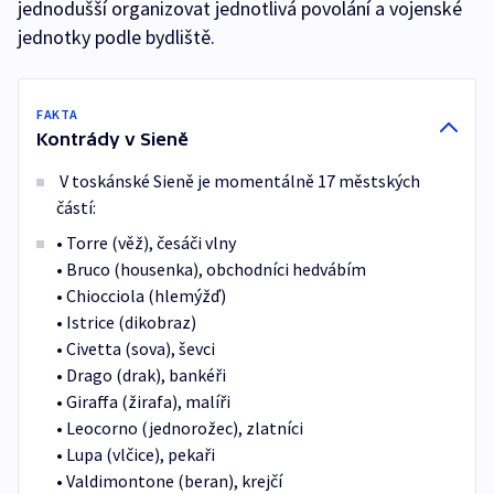
jednodušší organizovat jednotlivá povolání a vojenské
jednotky podle bydliště.
FAKTA
Kontrády v Sieně
V toskánské Sieně je momentálně 17 městských
částí:
• Torre (věž), česáči vlny
• Bruco (housenka), obchodníci hedvábím
• Chiocciola (hlemýžď)
• Istrice (dikobraz)
• Civetta (sova), ševci
• Drago (drak), bankéři
• Giraffa (žirafa), malíři
• Leocorno (jednorožec), zlatníci
• Lupa (vlčice), pekaři
• Valdimontone (beran), krejčí