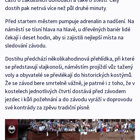
dostih pak netrvá více než půl druhé minuty.
Před startem městem pumpuje adrenalin a nadšení. Na
náměstí se tísní hlava na hlavě, u dřevěných bariér lidé
čekají i deset hodin, aby si zajistili nejlepší místa na
sledování závodu.
Dostihu předchází několikahodinová přehlídka, při které
se představují vlajkonoši, náměstím projíždí vůz tažený
voly a obyvatelé se převlékají do historických kostýmů.
Že se závod bere smrtelně vážně, je patrné i z toho, že v
kostelech jednotlivých čtvrtí dostává před závodem
jezdec i kůň požehnání a do závodu vyráží v doprovodu
své kontrády za zpěvu tradiční písně.