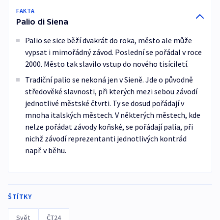
FAKTA
Palio di Siena
Palio se sice běží dvakrát do roka, město ale může
vypsat i mimořádný závod. Poslední se pořádal v roce
2000. Město tak slavilo vstup do nového tisíciletí.
Tradiční palio se nekoná jen v Sieně. Jde o původně
středověké slavnosti, při kterých mezi sebou závodí
jednotlivé městské čtvrti. Ty se dosud pořádají v
mnoha italských městech. V některých městech, kde
nelze pořádat závody koňské, se pořádají palia, při
nichž závodí reprezentanti jednotlivých kontrád
např. v běhu.
ŠTÍTKY
Svět
ČT24