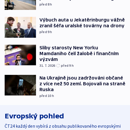
před 8
h
Výbuch auta u Jekatěrinburgu vážně
zranil šéfa uralské továrny na drony
před 9
h
Sliby starosty New Yorku
Mamdaniho čelí žalobě i finančním
výzvám
31. 7. 2026
před 9
h
Na Ukrajině jsou zadržováni občané
z více než 50 zemí. Bojovali na straně
Ruska
před 10
h
Evropský pohled
ČT24 každý den vybírá z obsahu publikovaného evropskými