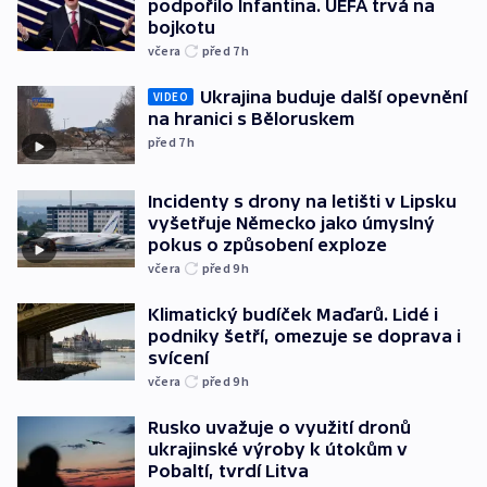
podpořilo Infantina. UEFA trvá na
bojkotu
včera
před 7
h
Ukrajina buduje další opevnění
VIDEO
na hranici s Běloruskem
před 7
h
Incidenty s drony na letišti v Lipsku
vyšetřuje Německo jako úmyslný
pokus o způsobení exploze
včera
před 9
h
Klimatický budíček Maďarů. Lidé i
podniky šetří, omezuje se doprava i
svícení
včera
před 9
h
Rusko uvažuje o využití dronů
ukrajinské výroby k útokům v
Pobaltí, tvrdí Litva