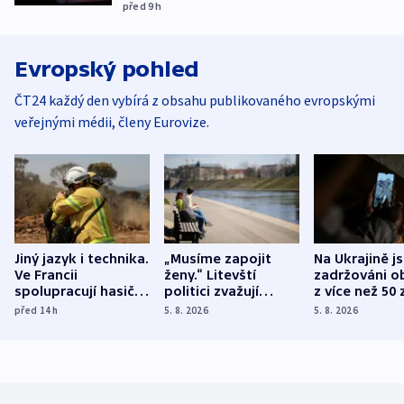
před 9
h
Evropský pohled
ČT24 každý den vybírá z obsahu publikovaného evropskými
veřejnými médii, členy Eurovize.
Jiný jazyk i technika.
„Musíme zapojit
Na Ukrajině j
Ve Francii
ženy.“ Litevští
zadržováni o
spolupracují hasiči z
politici zvažují
z více než 50 
různých zemí
dohodu o
Bojovali na s
před 14
h
5. 8. 2026
5. 8. 2026
demografii
Ruska