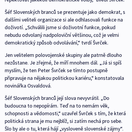
Šéf Slovenských branců se prezentuje jako demokrat, s
dalšími veliteli organizace si ale odhlasovali funkce na
doživotí. „Schválili jsme si doživotní funkce, pokud
nebudu odvolaný nadpoloviční většinou, což je velmi
demokratický způsob odvolávání,“ tvrdí Švrček.
Jen velitelem polovojenské skupiny ale patrně dlouho
nezůstane. Je zřejmé, že míří mnohem dál. „Já si spíš
myslím, že ten Peter Švrček se tímto postupně
připravuje na nějakou politickou kariéru,“ konstatovala
novinářka Osvaldová.
Šéf Slovenských branců její slova nevyvrátil. „Do
budoucna to nepopírám. Teď na to nemám věk,
schopnosti a vědomosti,“ uzavřel Švrček s tím, že která
politická strana je mu nejblíž, si zatím nechá pro sebe.
Šlo by ale o tu, která hájí „vysloveně slovenské zájmy“.