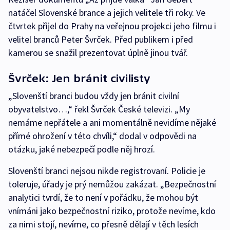
natáčel Slovenské brance a jejich velitele tři roky. Ve
čtvrtek přijel do Prahy na veřejnou projekci jeho filmu i
velitel branců Peter Švrček. Před publikem i před
kamerou se snažil prezentovat úplně jinou tvář.
Švrček: Jen bránit civilisty
„Slovenští branci budou vždy jen bránit civilní
obyvatelstvo…,“ řekl Švrček České televizi. „My
nemáme nepřátele a ani momentálně nevidíme nějaké
přímé ohrožení v této chvíli,“ dodal v odpovědi na
otázku, jaké nebezpečí podle něj hrozí.
Slovenští branci nejsou nikde registrovaní. Policie je
toleruje, úřady je prý nemůžou zakázat. „Bezpečnostní
analytici tvrdí, že to není v pořádku, že mohou být
vnímáni jako bezpečnostní riziko, protože nevíme, kdo
za nimi stojí, nevíme, co přesně dělají v těch lesích