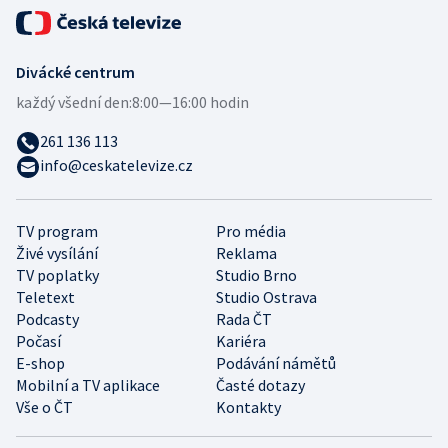
Divácké centrum
každý všední den:
8:00—16:00 hodin
261 136 113
info@ceskatelevize.cz
TV program
Pro média
Živé vysílání
Reklama
TV poplatky
Studio Brno
Teletext
Studio Ostrava
Podcasty
Rada ČT
Počasí
Kariéra
E-shop
Podávání námětů
Mobilní a TV aplikace
Časté dotazy
Vše o ČT
Kontakty