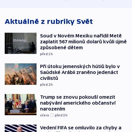
středních Čechách
bojkotu
Aktuálně z rubriky
Svět
Soud v Novém Mexiku nařídil Metě
zaplatit 567 milionů dolarů kvůli újmě
způsobené dětem
před 1
h
Při útoku jemenských hútiů bylo v
Saúdské Arábii zraněno jedenáct
civilistů
před 2
h
Trump se znovu pokouší omezit
nabývání amerického občanství
narozením
včera
před 3
h
Vedení FIFA se omluvilo za chyby a