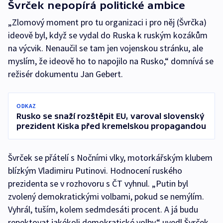
Švrček nepopírá politické ambice
„Zlomový moment pro tu organizaci i pro něj (Švrčka)
ideově byl, když se vydal do Ruska k ruským kozákům
na výcvik. Nenaučil se tam jen vojenskou stránku, ale
myslím, že ideově ho to napojilo na Rusko,“ domnívá se
režisér dokumentu Jan Gebert.
ODKAZ
Rusko se snaží rozštěpit EU, varoval slovenský
prezident Kiska před kremelskou propagandou
Švrček se přátelí s Nočními vlky, motorkářským klubem
blízkým Vladimiru Putinovi. Hodnocení ruského
prezidenta se v rozhovoru s ČT vyhnul. „Putin byl
zvolený demokratickými volbami, pokud se nemýlím.
Vyhrál, tuším, kolem sedmdesáti procent. A já budu
repektovat jakékoli demokratické volby,“ uvedl Švrček.