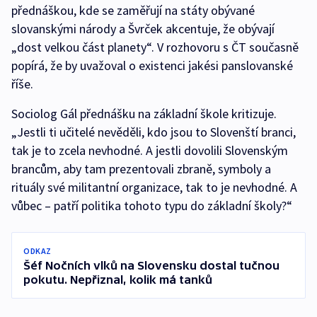
přednáškou, kde se zaměřují na státy obývané
slovanskými národy a Švrček akcentuje, že obývají
„dost velkou část planety“. V rozhovoru s ČT současně
popírá, že by uvažoval o existenci jakési panslovanské
říše.
Sociolog Gál přednášku na základní škole kritizuje.
„Jestli ti učitelé nevěděli, kdo jsou to Slovenští branci,
tak je to zcela nevhodné. A jestli dovolili Slovenským
brancům, aby tam prezentovali zbraně, symboly a
rituály své militantní organizace, tak to je nevhodné. A
vůbec – patří politika tohoto typu do základní školy?“
ODKAZ
Šéf Nočních vlků na Slovensku dostal tučnou
pokutu. Nepřiznal, kolik má tanků