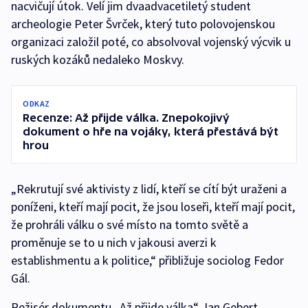
nacvičují útok. Velí jim dvaadvacetiletý student
archeologie Peter Švrček, který tuto polovojenskou
organizaci založil poté, co absolvoval vojenský výcvik u
ruských kozáků nedaleko Moskvy.
ODKAZ
Recenze: Až přijde válka. Znepokojivý
dokument o hře na vojáky, která přestává být
hrou
„Rekrutují své aktivisty z lidí, kteří se cítí být uraženi a
poníženi, kteří mají pocit, že jsou loseři, kteří mají pocit,
že prohráli válku o své místo na tomto světě a
proměnuje se to u nich v jakousi averzi k
establishmentu a k politice,“ přibližuje sociolog Fedor
Gál.
Režisér dokumentu „Až přijde válka“ Jan Gebert