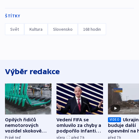
ŠTÍTKY
Svět
Kultura
Slovensko
168 hodin
Výběr redakce
Opilých řidičů
Vedení FIFA se
Ukraji
VIDEO
nemotorových
omluvilo za chyby a
buduje další
vozidel skokově
podpořilo Infantina.
opevnění na h
přibylo, nejvíc ve
UEFA trvá na
s Běloruskem
Právě teď
včera
před 7
h
před 7
h