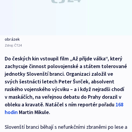
obrázek
Zdroj:
ČT24
Do českých kin vstoupil film „Až přijde válka“, který
zachycuje činnost polovojenské a státem tolerované
jednotky Slovenští branci. Organizaci založil ve
svých šestnácti letech Peter Švrček, absolvent
ruského vojenského výcviku – a i když nejradši chodí
v maskáčích, na veřejnou debatu do Prahy dorazil v
obleku a kravatě. Natáčel s ním reportér pořadu
168
hodin
Martin Mikule.
Slovenští branci běhají s nefunkčními zbraněmi po lese a