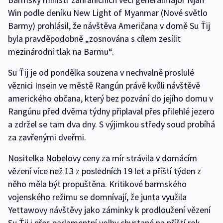
Win podle deníku New Light of Myanmar (Nové světlo
Barmy) prohlásil, že návštěva Američana v domě Su Ťij
byla pravděpodobně „zosnována s cílem zesílit
mezinárodní tlak na Barmu“.
Su Ťij je od pondělka souzena v nechvalně proslulé
věznici Insein ve městě Rangún právě kvůli návštěvě
amerického občana, který bez pozvání do jejího domu v
Rangúnu před dvěma týdny připlaval přes přilehlé jezero
a zdržel se tam dva dny. S výjimkou středy soud probíhá
za zavřenými dveřmi.
Nositelka Nobelovy ceny za mír strávila v domácím
vězení více než 13 z posledních 19 let a příští týden z
něho měla být propuštěna. Kritikové barmského
vojenského režimu se domnívají, že junta využila
Yettawovy návštěvy jako záminky k prodloužení vězení
Su Ťij i přes parlamentní volby chystané na příští rok,