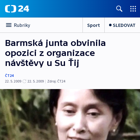
Sport
SLEDOVAT
Rubriky
Barmská junta obvinila
opozici z organizace
návštěvy u Su Ťij
ČT24
22. 5. 2009
22. 5. 2009
|
Zdroj:
ČT24