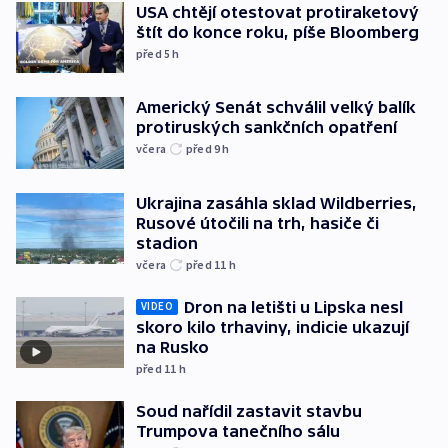
USA chtějí otestovat protiraketový
štít do konce roku, píše Bloomberg
před 5
h
Americký Senát schválil velký balík
protiruských sankčních opatření
včera
před 9
h
Ukrajina zasáhla sklad Wildberries,
Rusové útočili na trh, hasiče či
stadion
včera
před 11
h
Dron na letišti u Lipska nesl
VIDEO
skoro kilo trhaviny, indicie ukazují
na Rusko
před 11
h
Soud nařídil zastavit stavbu
Trumpova tanečního sálu