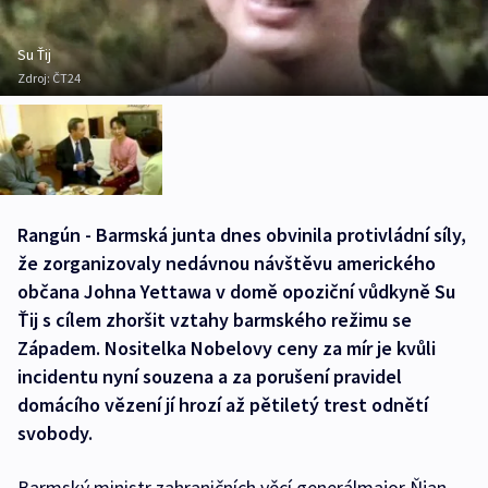
Su Ťij
Zdroj:
ČT24
Rangún - Barmská junta dnes obvinila protivládní síly,
že zorganizovaly nedávnou návštěvu amerického
občana Johna Yettawa v domě opoziční vůdkyně Su
Ťij s cílem zhoršit vztahy barmského režimu se
Západem. Nositelka Nobelovy ceny za mír je kvůli
incidentu nyní souzena a za porušení pravidel
domácího vězení jí hrozí až pětiletý trest odnětí
svobody.
Barmský ministr zahraničních věcí generálmajor Ňjan