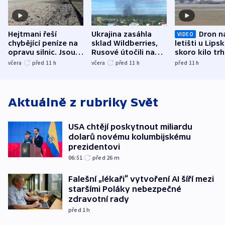
Hejtmani řeší
Ukrajina zasáhla
Dron n
VIDEO
chybějící peníze na
sklad Wildberries,
letišti u Lips
opravu silnic. Jsou
Rusové útočili na
skoro kilo trh
nenárokové, namítá
trh, hasiče či
indicie ukazuj
včera
před 11
h
včera
před 11
h
před 11
h
ministerstvo
stadion
Rusko
Aktuálně z rubriky
Svět
USA chtějí poskytnout miliardu
dolarů novému kolumbijskému
prezidentovi
06:51
před 26
m
Falešní „lékaři“ vytvoření AI šíří mezi
staršími Poláky nebezpečné
zdravotní rady
před 1
h