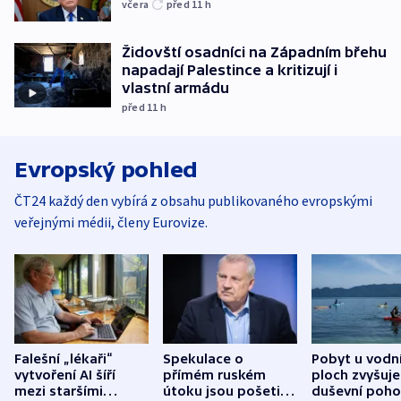
včera
před 11
h
Židovští osadníci na Západním břehu
napadají Palestince a kritizují i
vlastní armádu
před 11
h
Evropský pohled
ČT24 každý den vybírá z obsahu publikovaného evropskými
veřejnými médii, členy Eurovize.
Falešní „lékaři“
Spekulace o
Pobyt u vodn
vytvoření AI šíří
přímém ruském
ploch zvyšuje
mezi staršími
útoku jsou pošetilé,
duševní poho