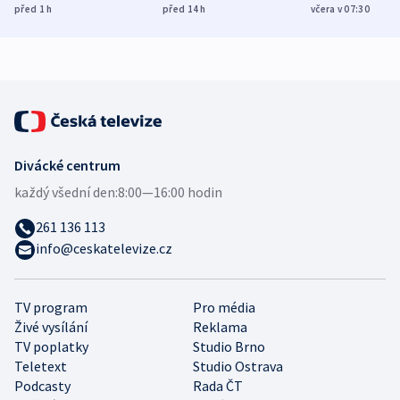
Poláky nebezpečné
míní estonský
ukázala
před 1
h
před 14
h
včera v 07:30
zdravotní rady
bezpečnostní
mezinárodní 
expert
Divácké centrum
každý všední den:
8:00—16:00 hodin
261 136 113
info@ceskatelevize.cz
TV program
Pro média
Živé vysílání
Reklama
TV poplatky
Studio Brno
Teletext
Studio Ostrava
Podcasty
Rada ČT