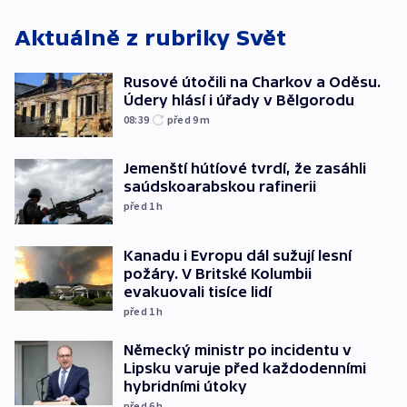
Aktuálně z rubriky
Svět
Rusové útočili na Charkov a Oděsu.
Údery hlásí i úřady v Bělgorodu
08:39
před 9
m
Jemenští hútíové tvrdí, že zasáhli
saúdskoarabskou rafinerii
před 1
h
Kanadu i Evropu dál sužují lesní
požáry. V Britské Kolumbii
evakuovali tisíce lidí
před 1
h
Německý ministr po incidentu v
Lipsku varuje před každodenními
hybridními útoky
před 6
h