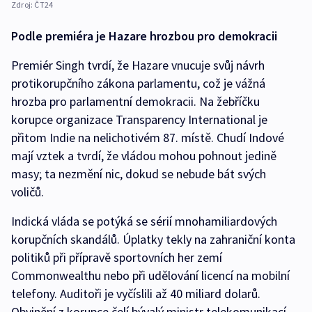
Zdroj:
ČT24
Podle premiéra je Hazare hrozbou pro demokracii
Premiér Singh tvrdí, že Hazare vnucuje svůj návrh
protikorupčního zákona parlamentu, což je vážná
hrozba pro parlamentní demokracii. Na žebříčku
korupce organizace Transparency International je
přitom Indie na nelichotivém 87. místě. Chudí Indové
mají vztek a tvrdí, že vládou mohou pohnout jedině
masy; ta nezmění nic, dokud se nebude bát svých
voličů.
Indická vláda se potýká se sérií mnohamiliardových
korupčních skandálů. Úplatky tekly na zahraniční konta
politiků při přípravě sportovních her zemí
Commonwealthu nebo při udělování licencí na mobilní
telefony. Auditoři je vyčíslili až 40 miliard dolarů.
Obvinění z korupce čelí bývalý ministr telekomunikací,