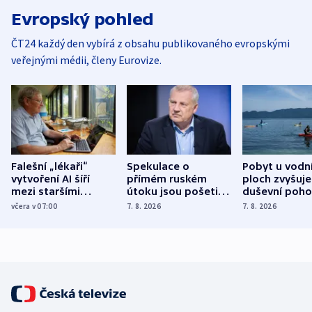
Evropský pohled
ČT24 každý den vybírá z obsahu publikovaného evropskými
veřejnými médii, členy Eurovize.
Falešní „lékaři“
Spekulace o
Pobyt u vodn
vytvoření AI šíří
přímém ruském
ploch zvyšuje
mezi staršími
útoku jsou pošetilé,
duševní poho
Poláky nebezpečné
míní estonský
ukázala
včera v 07:00
7. 8. 2026
7. 8. 2026
zdravotní rady
bezpečnostní
mezinárodní 
expert