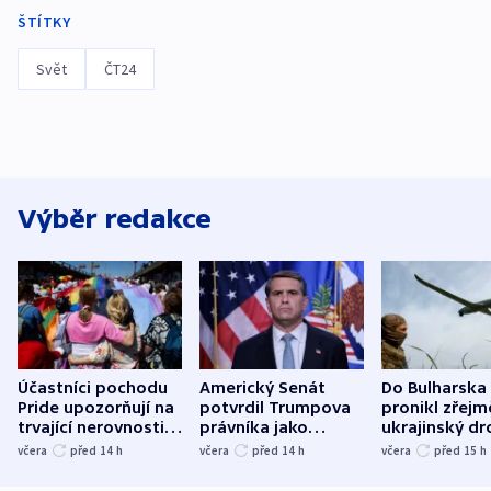
ŠTÍTKY
Svět
ČT24
Výběr redakce
Účastníci pochodu
Americký Senát
Do Bulharska
Pride upozorňují na
potvrdil Trumpova
pronikl zřejm
trvající nerovnosti i
právníka jako
ukrajinský dr
společenskou
ministra
explodoval k
včera
před 14
h
včera
před 14
h
včera
před 15
h
atmosféru
spravedlnosti
od plynovod