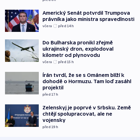
Americký Senát potvrdil Trumpova
právníka jako ministra spravedlnosti
včera
před 14
h
Do Bulharska pronikl zřejmě
ukrajinský dron, explodoval
kilometr od plynovodu
včera
před 15
h
Írán tvrdí, že se s Ománem blíží k
dohodě o Hormuzu. Tam loď zasáhl
projektil
před 17
h
Zelenskyj je poprvé v Srbsku. Země
chtějí spolupracovat, ale ne
vojensky
před 19
h