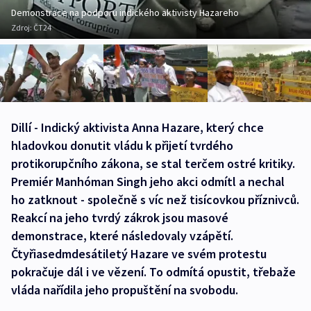
Demonstrace na podporu indického aktivisty Hazareho
Zdroj:
ČT24
Dillí - Indický aktivista Anna Hazare, který chce
hladovkou donutit vládu k přijetí tvrdého
protikorupčního zákona, se stal terčem ostré kritiky.
Premiér Manhóman Singh jeho akci odmítl a nechal
ho zatknout - společně s víc než tisícovkou příznivců.
Reakcí na jeho tvrdý zákrok jsou masové
demonstrace, které následovaly vzápětí.
Čtyřiasedmdesátiletý Hazare ve svém protestu
pokračuje dál i ve vězení. To odmítá opustit, třebaže
vláda nařídila jeho propuštění na svobodu.