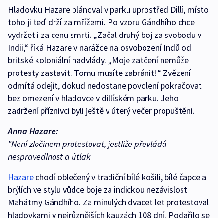
Hladovku Hazare plánoval v parku uprostřed Dillí, místo
toho ji teď drží za mřížemi. Po vzoru Gándhího chce
vydržet i za cenu smrti. „Začal druhý boj za svobodu v
Indii,“ říká Hazare v narážce na osvobození Indů od
britské koloniální nadvlády. „Moje zatčení nemůže
protesty zastavit. Tomu musíte zabránit!“ Zvězení
odmítá odejít, dokud nedostane povolení pokračovat
bez omezení v hladovce v dillíském parku. Jeho
zadržení příznivci byli ještě v úterý večer propuštěni.
Anna Hazare:
"Není zločinem protestovat, jestliže převládá
nespravedlnost a útlak
Hazare
chodí oblečený v tradiční bílé košili, bílé čapce a
brýlích ve stylu vůdce boje za indickou nezávislost
Mahátmy Gándhího. Za minulých dvacet let protestoval
hladovkami v nejrůznějších kauzách 108 dní. Podařilo se