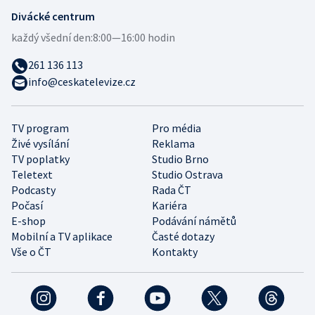
Divácké centrum
každý všední den:
8:00—16:00 hodin
261 136 113
info@ceskatelevize.cz
TV program
Pro média
Živé vysílání
Reklama
TV poplatky
Studio Brno
Teletext
Studio Ostrava
Podcasty
Rada ČT
Počasí
Kariéra
E-shop
Podávání námětů
Mobilní a TV aplikace
Časté dotazy
Vše o ČT
Kontakty