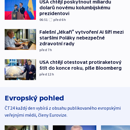
USA chtějí poskytnout miliardu
dolarů novému kolumbijskému
prezidentovi
06:51
před 6
h
Falešní „lékaři“ vytvoření AI šíří mezi
staršími Poláky nebezpečné
zdravotní rady
před 7
h
USA chtějí otestovat protiraketový
štít do konce roku, píše Bloomberg
před 12
h
Evropský pohled
ČT24 každý den vybírá z obsahu publikovaného evropskými
veřejnými médii, členy Eurovize.