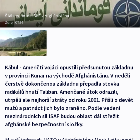
Štáb jednotek ISAF v Afghánistánu
Zdroj:
ČT24
Kábul - Američtí vojáci opustili předsunutou základnu
v provincii Kunar na východě Afghánistánu. V neděli
čerstvě dokončenou základnu přepadla stovka
radikálů hnutí Taliban. Američané útok odrazili,
utrpěli ale nejhorší ztráty od roku 2001. Přišli o devět
mužů a patnáct jich bylo zraněno. Podle vedení
mezinárodních sil ISAF budou oblast dál střežit
afghánské bezpečnostní složky.
Mluvčí jednotek NATO v Afghánistánu Mark Laity uvedl,