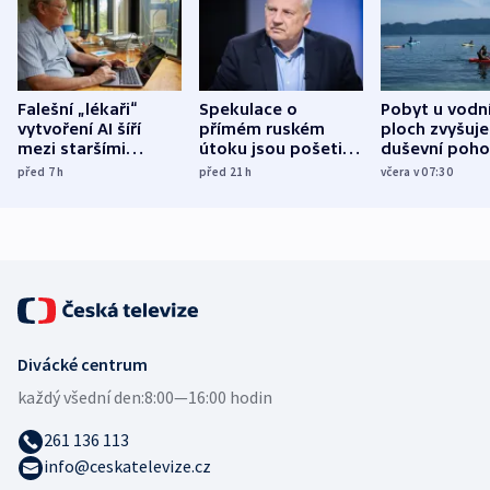
Falešní „lékaři“
Spekulace o
Pobyt u vodn
vytvoření AI šíří
přímém ruském
ploch zvyšuje
mezi staršími
útoku jsou pošetilé,
duševní poho
Poláky nebezpečné
míní estonský
ukázala
před 7
h
před 21
h
včera v 07:30
zdravotní rady
bezpečnostní
mezinárodní 
expert
Divácké centrum
každý všední den:
8:00—16:00 hodin
261 136 113
info@ceskatelevize.cz