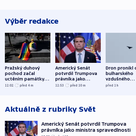
Výběr redakce
Pražský duhový
Americký Senát
Dron pronikl 
pochod začal
potvrdil Trumpova
bulharského
uctěním památky
právníka jako
vzdušného
obětí berlínského
ministra
prostoru,
12:02
před 4
m
12:53
před 10
m
před 1
h
útoku
spravedlnosti
explodoval k
od plynovod
Aktuálně z rubriky
Svět
Americký Senát potvrdil Trumpova
právníka jako ministra spravedlnosti