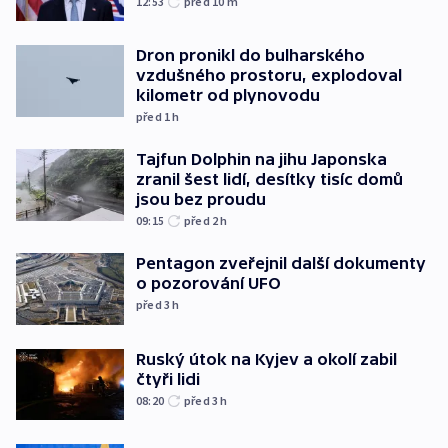
12:53
před 10
m
Dron pronikl do bulharského
vzdušného prostoru, explodoval
kilometr od plynovodu
před 1
h
Tajfun Dolphin na jihu Japonska
zranil šest lidí, desítky tisíc domů
jsou bez proudu
09:15
před 2
h
Pentagon zveřejnil další dokumenty
o pozorování UFO
před 3
h
Ruský útok na Kyjev a okolí zabil
čtyři lidi
08:20
před 3
h