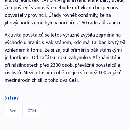
že opuštění stanoviště nebude mít vliv na bezpečnost
obyvatel v provincii. Úřady rovněž oznámily, že na
jihovýchodě země bylo v noci přes 150 radikálů zabito.
Aktivita povstalců se letos výrazně zvýšila zejména na
východě u hranic s Pákistánem, kde má Taliban krytý týl
vzhledem k tomu, že si zajistil příměří s pákistánskými
jednotkami. Od začátku roku zahynulo v Afghánistánu
při násilnostech přes 2300 osob, převážně povstalců a
civilistů. Mezi letošními oběťmi je i více než 100 vojáků
mezinárodních sil, z toho dva Češi.
ŠTÍTKY
Svět
ČT24