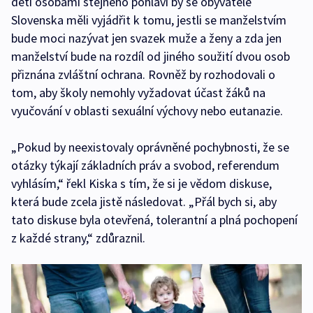
dětí osobami stejného pohlaví by se obyvatelé
Slovenska měli vyjádřit k tomu, jestli se manželstvím
bude moci nazývat jen svazek muže a ženy a zda jen
manželství bude na rozdíl od jiného soužití dvou osob
přiznána zvláštní ochrana. Rovněž by rozhodovali o
tom, aby školy nemohly vyžadovat účast žáků na
vyučování v oblasti sexuální výchovy nebo eutanazie.
„Pokud by neexistovaly oprávněné pochybnosti, že se
otázky týkají základních práv a svobod, referendum
vyhlásím,“ řekl Kiska s tím, že si je vědom diskuse,
která bude zcela jistě následovat. „Přál bych si, aby
tato diskuse byla otevřená, tolerantní a plná pochopení
z každé strany,“ zdůraznil.