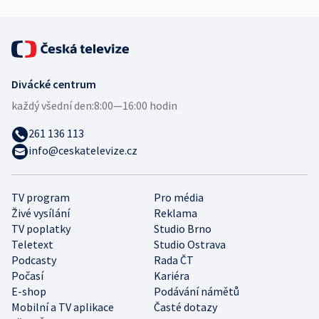
Divácké centrum
každý všední den:
8:00—16:00 hodin
261 136 113
info@ceskatelevize.cz
TV program
Pro média
Živé vysílání
Reklama
TV poplatky
Studio Brno
Teletext
Studio Ostrava
Podcasty
Rada ČT
Počasí
Kariéra
E-shop
Podávání námětů
Mobilní a TV aplikace
Časté dotazy