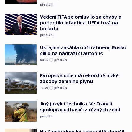
před 1
h
Vedení FIFA se omluvilo za chyby a
podpořilo Infantina. UEFA trvá na
bojkotu
před 4
h
Ukrajina zasáhla obří rafinerii, Rusko
cílilo na nádraží či autobus
08:52
před 5
h
Evropská unie má rekordně nízké
zásoby zemního plynu
11:23
před 6
h
Jiný jazyk i technika. Ve Francii
spolupracují hasiči z různých zemí
před 6
h
Na Cambridgeské univerzitě skončil