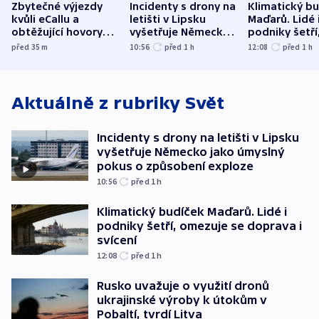
Zbytečné výjezdy
Incidenty s drony na
Klimatický b
kvůli eCallu a
letišti v Lipsku
Maďarů. Lidé 
obtěžující hovory
vyšetřuje Německo
podniky šetří
zdržují záchranáře
jako úmyslný pokus
omezuje se d
před 35
m
10:56
před 1
h
12:08
před 1
h
o způsobení
i svícení
exploze
Aktuálně z rubriky
Svět
Incidenty s drony na letišti v Lipsku
vyšetřuje Německo jako úmyslný
pokus o způsobení exploze
10:56
před 1
h
Klimatický budíček Maďarů. Lidé i
podniky šetří, omezuje se doprava i
svícení
12:08
před 1
h
Rusko uvažuje o využití dronů
ukrajinské výroby k útokům v
Pobaltí, tvrdí Litva