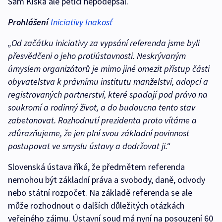
Sám Kiska ale petici nepodepsal.
Prohlášení
Iniciativy Inakosť
„Od začátku iniciativy za vypsání referenda jsme byli
přesvědčeni o jeho protiústavnosti. Neskrývaným
úmyslem organizátorů je mimo jiné omezit přístup části
obyvatelstva k právnímu institutu manželství, adopcí a
registrovaných partnerství, které spadají pod právo na
soukromí a rodinný život, a do budoucna tento stav
zabetonovat. Rozhodnutí prezidenta proto vítáme a
zdůrazňujeme, že jen plní svou základní povinnost
postupovat ve smyslu ústavy a dodržovat ji.“
Slovenská ústava říká, že předmětem referenda
nemohou být základní práva a svobody, daně, odvody
nebo státní rozpočet. Na základě referenda se ale
může rozhodnout o dalších důležitých otázkách
veřejného zájmu. Ústavní soud má nyní na posouzení 60