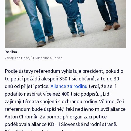
Rodina
Zdroj:
Jan Haas/ČTK/Picture Alliance
Podle ústavy referendum vyhlašuje prezident, pokud o
to peticí požádá alespoň 350 tisíc občanů, a to do 30
dnů od přijetí petice.
Aliance za rodinu
tvrdí, že se jí
podařilo nasbírat více než 400 tisíc podpisů. „Lidi
zajímají témata spojená s ochranou rodiny. Věříme, že i
referendum bude úspěšné,“ řekl nedávno mluvčí aliance
Anton Chromík. Za pomoc při organizaci petice
poděkovala aliance KDH i Slovenské národní straně.