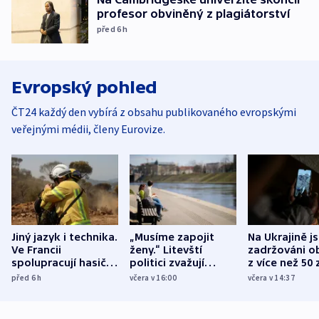
profesor obviněný z plagiátorství
před 6
h
Evropský pohled
ČT24 každý den vybírá z obsahu publikovaného evropskými
veřejnými médii, členy Eurovize.
Jiný jazyk i technika.
„Musíme zapojit
Na Ukrajině j
Ve Francii
ženy.“ Litevští
zadržováni o
spolupracují hasiči z
politici zvažují
z více než 50 
různých zemí
dohodu o
Bojovali na s
před 6
h
včera v 16:00
včera v 14:37
demografii
Ruska