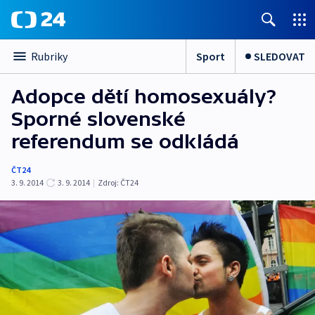
Sport
SLEDOVAT
Rubriky
Adopce dětí homosexuály?
Sporné slovenské
referendum se odkládá
ČT24
3. 9. 2014
3. 9. 2014
|
Zdroj:
ČT24