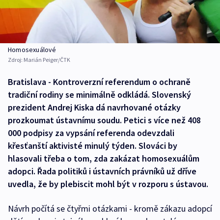
Homosexuálové
Zdroj:
Marián Peiger/ČTK
Bratislava - Kontroverzní referendum o ochraně
tradiční rodiny se minimálně odkládá. Slovenský
prezident Andrej Kiska dá navrhované otázky
prozkoumat ústavnímu soudu. Petici s více než 408
000 podpisy za vypsání referenda odevzdali
křesťanští aktivisté minulý týden. Slováci by
hlasovali třeba o tom, zda zakázat homosexuálům
adopci. Řada politiků i ústavních právníků už dříve
uvedla, že by plebiscit mohl být v rozporu s ústavou.
Návrh počítá se čtyřmi otázkami - kromě zákazu adopcí