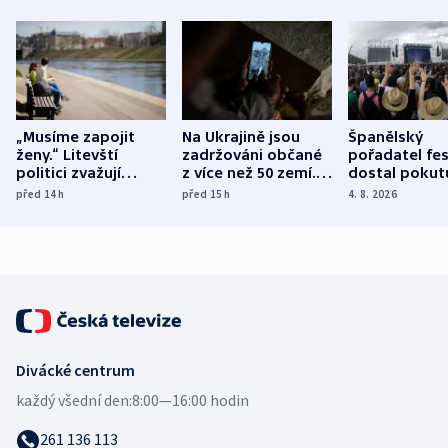
„Musíme zapojit
Na Ukrajině jsou
Španělský
ženy.“ Litevští
zadržováni občané
pořadatel fes
politici zvažují
z více než 50 zemí.
dostal pokut
dohodu o
Bojovali na straně
nekalé prakti
před 14
h
před 15
h
4. 8. 2026
demografii
Ruska
Divácké centrum
každý všední den:
8:00—16:00 hodin
261 136 113