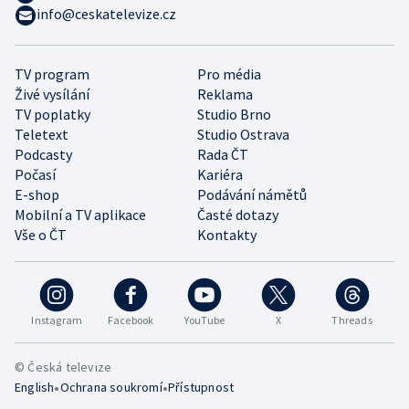
info@ceskatelevize.cz
TV program
Pro média
Živé vysílání
Reklama
TV poplatky
Studio Brno
Teletext
Studio Ostrava
Podcasty
Rada ČT
Počasí
Kariéra
E-shop
Podávání námětů
Mobilní a TV aplikace
Časté dotazy
Vše o ČT
Kontakty
Instagram
Facebook
YouTube
X
Threads
© Česká televize
•
•
English
Ochrana soukromí
Přístupnost