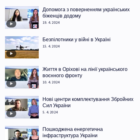
Допомога з поверненням українських
біженців додому
19. 4. 2024
Безпілотники у війні в Україні
15. 4. 2024
Життя в Оріхові на лінії українського
воєнного фронту
10. 4. 2024
Нові центри комплектування Збройних
Сил України
5. 4. 2024
Пошкоджена енергетична
інфраструктура України