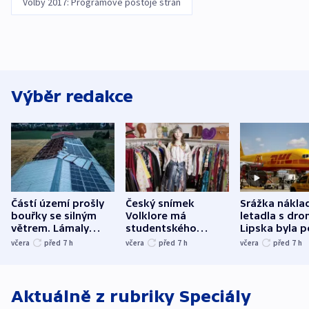
Volby 2017: Programové postoje stran
Výběr redakce
Částí území prošly
Český snímek
Srážka nákla
bouřky se silným
Volklore má
letadla s dr
větrem. Lámaly
studentského
Lipska byla p
stromy a poničily
Oscara, zabojuje o
německého mi
včera
před 7
h
včera
před 7
h
včera
před 7
h
střechu
cenu za krátký film
hybridní útok
Aktuálně z rubriky
Speciály