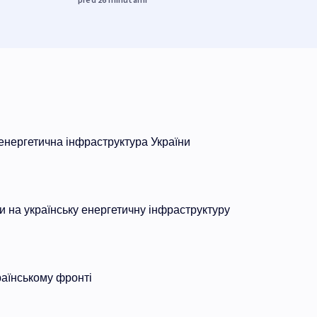
нергетична інфраструктура України
ки на українську енергетичну інфраструктуру
раїнському фронті