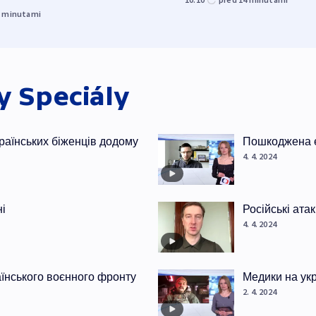
3
minutami
ky
Speciály
раїнських біженців додому
Пошкоджена е
4. 4. 2024
ні
Російські ата
4. 4. 2024
раїнського воєнного фронту
Медики на ук
2. 4. 2024