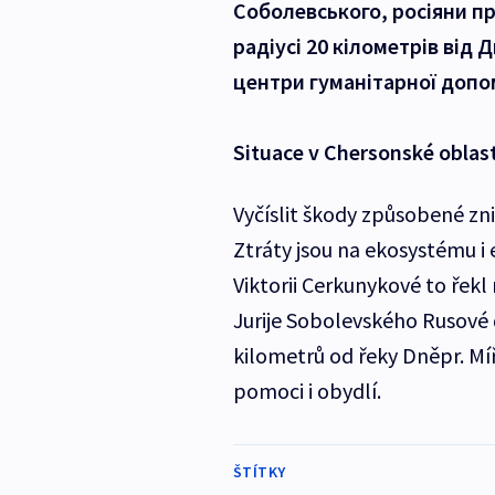
Соболевського, росіяни п
радіусі 20 кілометрів від Д
центри гуманітарної допо
Situace v Chersonské oblast
Vyčíslit škody způsobené zn
Ztráty jsou na ekosystému i
Viktorii Cerkunykové to řek
Jurije Sobolevského Rusové 
kilometrů od řeky Dněpr. Mí
pomoci i obydlí.
ŠTÍTKY