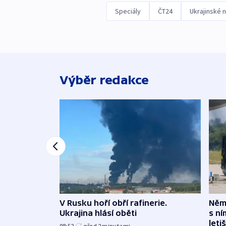
Speciály
ČT24
Ukrajinské n
Výběr redakce
V Rusku hoří obří rafinerie.
Něme
Ukrajina hlásí oběti
s ní
leti
08:52
před 2
minutami