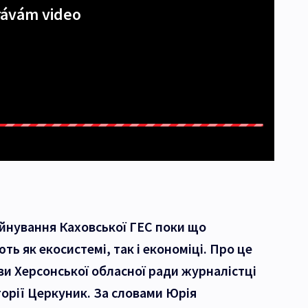
ávám video
уйнування Каховської ГЕС поки що
ь як екосистемі, так і економіці. Про це
ви Херсонської обласної ради журналістці
торії Церкуник. За словами Юрія