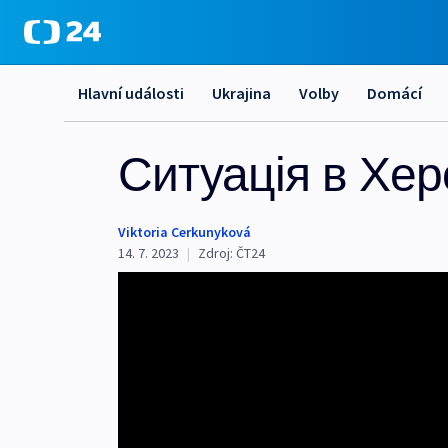
Hlavní události
Ukrajina
Volby
Domácí
Ситуація в Хер
Viktoria Cerkunyková
14. 7. 2023
|
Zdroj:
ČT24