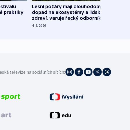
stivalu
Lesní požáry mají dlouhodobý
Ukraj
é praktiky
dopad na ekosystémy a lidské
Franc
zdraví, varuje řecký odborník
požá
4. 8. 2026
3. 8. 20
eská televize na sociálních sítích: