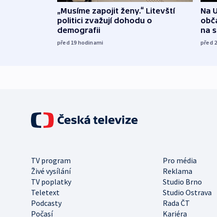
„Musíme zapojit ženy.“ Litevští
Na U
politici zvažují dohodu o
obča
demografii
na 
před 19
hodinami
před 
TV program
Pro média
Živé vysílání
Reklama
TV poplatky
Studio Brno
Teletext
Studio Ostrava
Podcasty
Rada ČT
Počasí
Kariéra