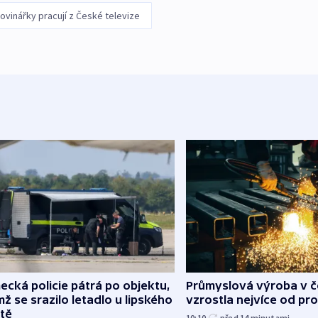
ovinářky pracují z České televize
cká policie pátrá po objektu,
Průmyslová výroba v 
mž se srazilo letadlo u lipského
vzrostla nejvíce od pr
ště
10:10
před 14
minutami