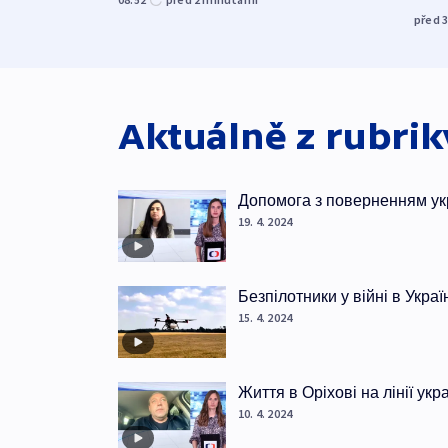
před 
Aktuálně z rubri
Допомога з поверненням ук
19. 4. 2024
Безпілотники у війні в Украї
15. 4. 2024
Життя в Оріхові на лінії ук
10. 4. 2024