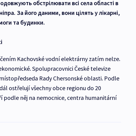
родовжують обстрілювати всі села області в
ніпра. За його даними, вони цілять у лікарні,
моги та будинки.
i
ičením Kachovské vodní elektrárny zatím nelze.
 ekonomické. Spolupracovnici České televize
l místopředseda Rady Chersonské oblasti. Podle
dál ostřelují všechny obce regionu do 20
ří podle něj na nemocnice, centra humanitární