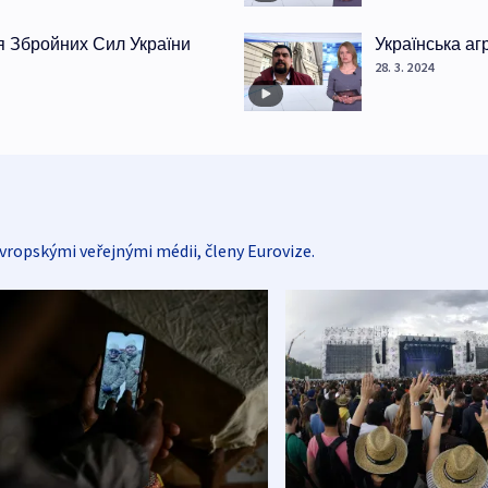
я Збройних Сил України
Українська аг
28. 3. 2024
vropskými veřejnými médii, členy Eurovize.