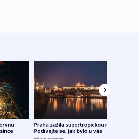
červnu
Praha zažila supertropickou noc.
Pauz
osince
Podívejte se, jak bylo u vás
hran
před 26
minutami
před 1