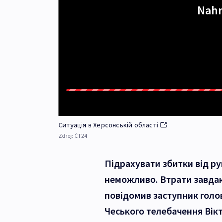
Nahr
Ситуація в Херсонській області
Zdroj:
ČT24
Підрахувати збитки від р
неможливо. Втрати завдают
повідомив заступник голо
Чеського телебачення Вік