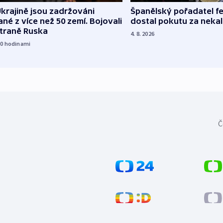
Španělský pořadatel fe
krajině jsou zadržováni
dostal pokutu za nekal
né z více než 50 zemí. Bojovali
straně Ruska
4. 8. 2026
20
hodinami
Č