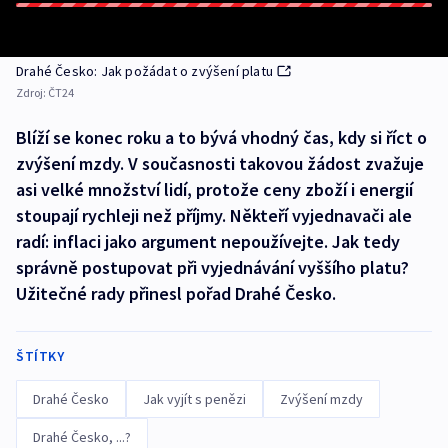
Drahé Česko: Jak požádat o zvýšení platu
Zdroj:
ČT24
Blíží se konec roku a to bývá vhodný čas, kdy si říct o
zvýšení mzdy. V současnosti takovou žádost zvažuje
asi velké množství lidí, protože ceny zboží i energií
stoupají rychleji než příjmy. Někteří vyjednavači ale
radí: inflaci jako argument nepoužívejte. Jak tedy
správně postupovat při vyjednávání vyššího platu?
Užitečné rady přinesl pořad Drahé Česko.
ŠTÍTKY
Drahé Česko
Jak vyjít s penězi
Zvýšení mzdy
Drahé Česko, ...?