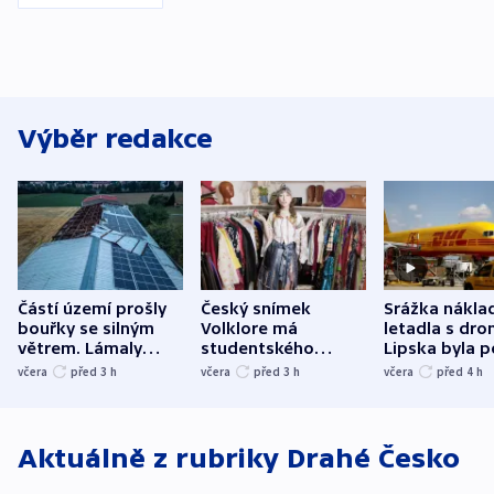
Výběr redakce
Částí území prošly
Český snímek
Srážka nákla
bouřky se silným
Volklore má
letadla s dr
větrem. Lámaly
studentského
Lipska byla p
stromy a poničily
Oscara, zabojuje o
německého mi
včera
před 3
h
včera
před 3
h
včera
před 4
h
střechu
cenu za krátký film
hybridní útok
Aktuálně z rubriky
Drahé Česko