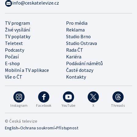
info@ceskatelevize.cz
TV program
Pro média
Živé vysílání
Reklama
TV poplatky
Studio Brno
Teletext
Studio Ostrava
Podcasty
Rada ČT
Počasí
Kariéra
E-shop
Podávání námětů
Mobilní a TV aplikace
Časté dotazy
Vše o ČT
Kontakty
Instagram
Facebook
YouTube
X
Threads
© Česká televize
•
•
English
Ochrana soukromí
Přístupnost