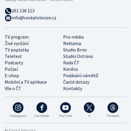
261 136 113
info@ceskatelevize.cz
TV program
Pro média
Živé vysílání
Reklama
TV poplatky
Studio Brno
Teletext
Studio Ostrava
Podcasty
Rada ČT
Počasí
Kariéra
E-shop
Podávání námětů
Mobilní a TV aplikace
Časté dotazy
Vše o ČT
Kontakty
Instagram
Facebook
YouTube
X
Threads
© Česká televize