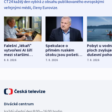
ČT24 každý den vybírá z obsahu publikovaného evropskými
veřejnými médii, členy Eurovize.
Falešní „lékaři“
Spekulace o
Pobyt u vodn
vytvoření AI šíří
přímém ruském
ploch zvyšuje
mezi staršími
útoku jsou pošetilé,
duševní poho
Poláky nebezpečné
míní estonský
ukázala
8. 8. 2026
7. 8. 2026
7. 8. 2026
zdravotní rady
bezpečnostní
mezinárodní 
expert
Divácké centrum
každý všední den:
8:00—16:00 hodin