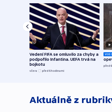
Vedení FIFA se omluvilo za chyby a
VIDE
podpořilo Infantina. UEFA trvá na
opev
bojkotu
před 
včera
před 6
hodinami
Aktuálně z rubri