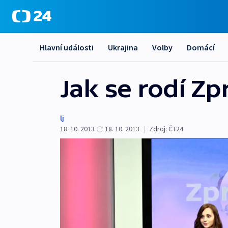
Hlavní události
Ukrajina
Volby
Domácí
Jak se rodí Zp
lj
18. 10. 2013
18. 10. 2013
|
Zdroj:
ČT24