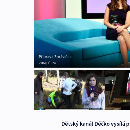
Příprava Zpráviček
Zdroj:
ČT24
Dětský kanál Déčko vysílá p