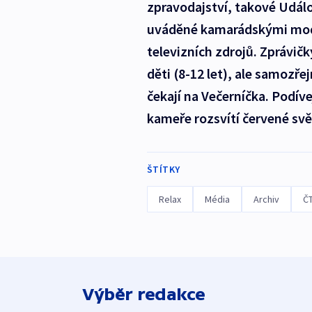
zpravodajství, takové Událos
uváděné kamarádskými mode
televizních zdrojů. Zprávičk
děti (8-12 let), ale samozře
čekají na Večerníčka. Podív
kameře rozsvítí červené svě
ŠTÍTKY
Relax
Média
Archiv
Č
Výběr redakce