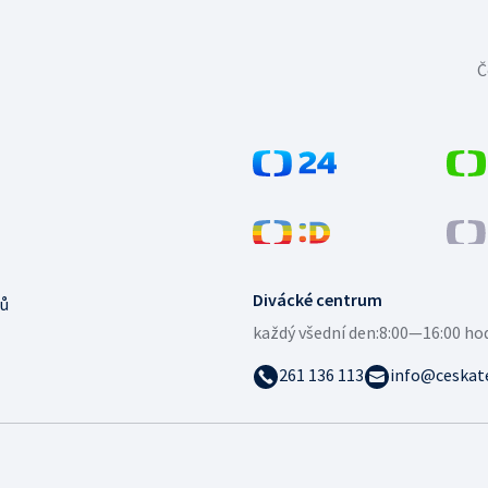
Č
Divácké centrum
ů
každý všední den:
8:00—16:00 ho
261 136 113
info@ceskate