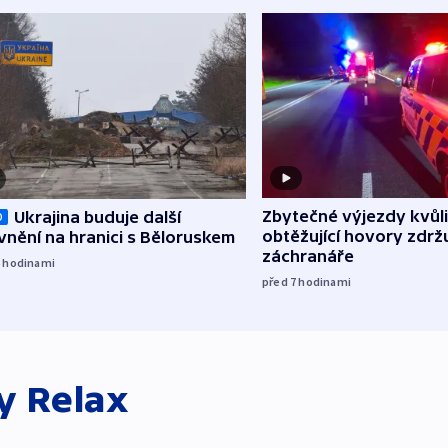
Zbytečné výjezdy kvůli
Ukrajina buduje další
O
obtěžující hovory zdržu
nění na hranici s Běloruskem
záchranáře
6
hodinami
před 7
hodinami
ky
Relax