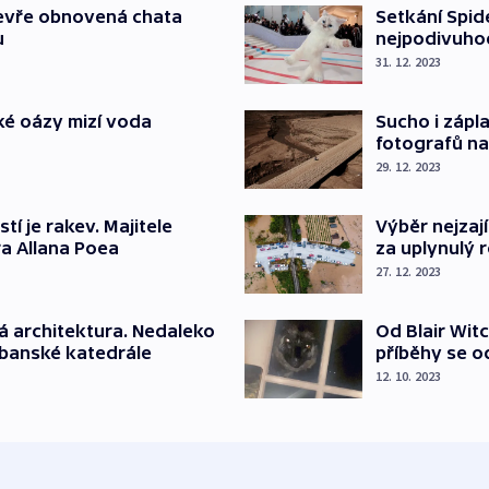
tevře obnovená chata
Setkání Spid
u
nejpodivuhod
31. 12. 2023
ké oázy mizí voda
Sucho i zápl
fotografů na
29. 12. 2023
í je rakev. Majitele
Výběr nejzají
a Allana Poea
za uplynulý 
27. 12. 2023
ará architektura. Nedaleko
Od Blair Wit
lbanské katedrále
příběhy se o
12. 10. 2023