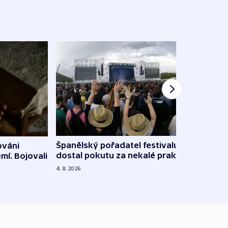
Španělský pořadatel festivalu
ováni
Lesn
dostal pokutu za nekalé praktiky
mí. Bojovali
dopa
zdrav
4. 8. 2026
4. 8. 20