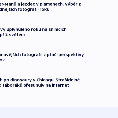
er-Manů a jezdec v plamenech. Výběr z
nějších fotografií roku
avy uplynulého roku na snímcích
příč světem
mavějších fotografií z ptačí perspektivy
rok
ch po dinosaury v Chicagu. Strašidelné
d táboráků přesunuly na internet