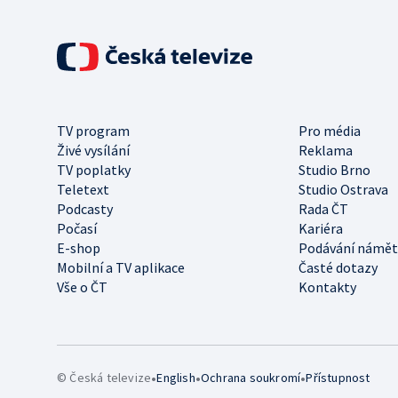
TV program
Pro média
Živé vysílání
Reklama
TV poplatky
Studio Brno
Teletext
Studio Ostrava
Podcasty
Rada ČT
Počasí
Kariéra
E-shop
Podávání námět
Mobilní a TV aplikace
Časté dotazy
Vše o ČT
Kontakty
•
•
•
© Česká televize
English
Ochrana soukromí
Přístupnost