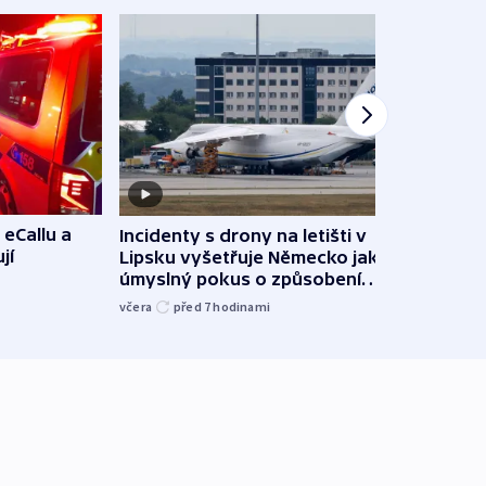
 eCallu a
Incidenty s drony na letišti v
Klima
jí
Lipsku vyšetřuje Německo jako
podn
úmyslný pokus o způsobení
i sví
exploze
včera
před 7
hodinami
včera