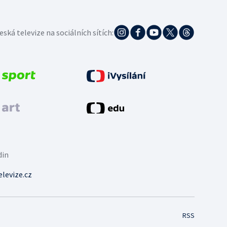
eská televize na sociálních sítích:
din
levize.cz
RSS