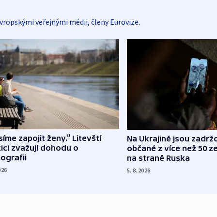
vropskými veřejnými médii, členy Eurovize.
íme zapojit ženy.“ Litevští
Na Ukrajině jsou zadrž
tici zvažují dohodu o
občané z více než 50 ze
ografii
na straně Ruska
026
5. 8. 2026