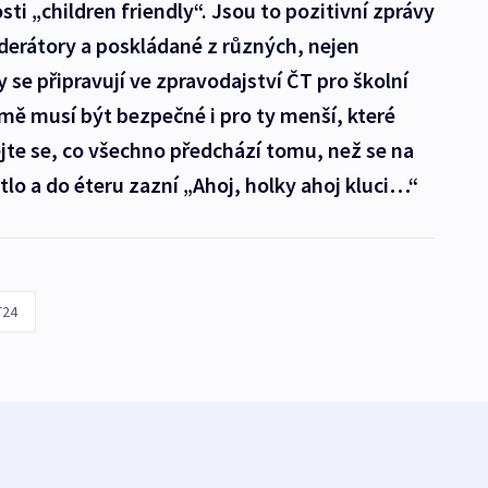
ti „children friendly“. Jsou to pozitivní zprávy
rátory a poskládané z různých, nejen
y se připravují ve zpravodajství ČT pro školní
jmě musí být bezpečné i pro ty menší, které
ejte se, co všechno předchází tomu, než se na
tlo a do éteru zazní „Ahoj, holky ahoj kluci…“
T24