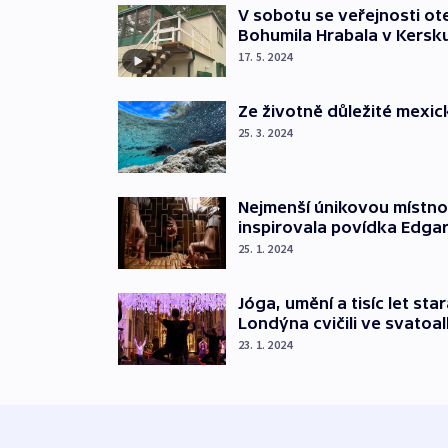
V sobotu se veřejnosti o
Bohumila Hrabala v Kersk
17. 5. 2024
Ze životně důležité mexic
25. 3. 2024
Nejmenší únikovou místnost
inspirovala povídka Edgar
25. 1. 2024
Jóga, umění a tisíc let st
Londýna cvičili ve svatoa
23. 1. 2024