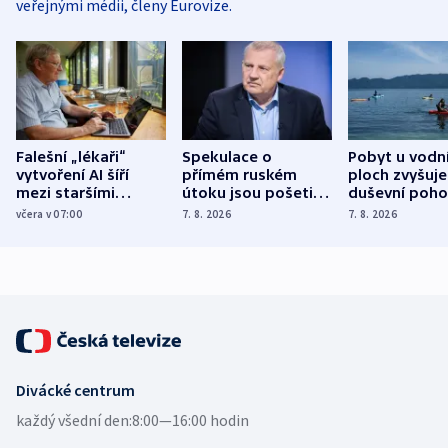
veřejnými médii, členy Eurovize.
Falešní „lékaři“
Spekulace o
Pobyt u vodn
vytvoření AI šíří
přímém ruském
ploch zvyšuje
mezi staršími
útoku jsou pošetilé,
duševní poho
Poláky nebezpečné
míní estonský
ukázala
včera v 07:00
7. 8. 2026
7. 8. 2026
zdravotní rady
bezpečnostní
mezinárodní 
expert
Divácké centrum
každý všední den:
8:00—16:00 hodin