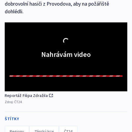
dobrovolní hasiči z Provodova, aby na požářiště
dohlédli.
Nahrávám video
Reportáž Filipa Zdražila
Zdroj:
ČT24
ŠTÍTKY
Regiony
Zlínský kraj
ČT24