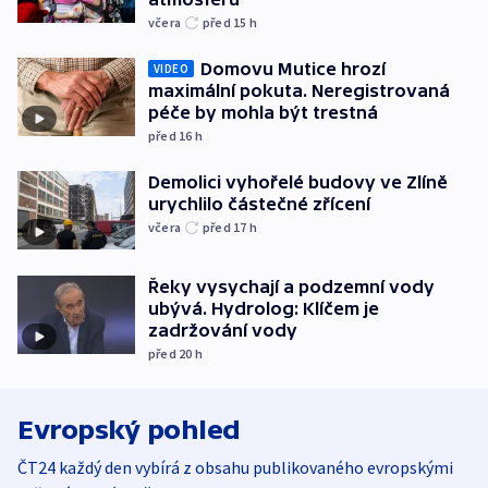
včera
před 15
h
Domovu Mutice hrozí
VIDEO
maximální pokuta. Neregistrovaná
péče by mohla být trestná
před 16
h
Demolici vyhořelé budovy ve Zlíně
urychlilo částečné zřícení
včera
před 17
h
Řeky vysychají a podzemní vody
ubývá. Hydrolog: Klíčem je
zadržování vody
před 20
h
Evropský pohled
ČT24 každý den vybírá z obsahu publikovaného evropskými