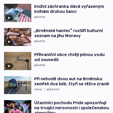
Knižní záchranka dává vyřazeným
knihám druhou šanci
před 3
h
„Brněnské hantec“ rozšíří kulturní
seznam na jihu Moravy
před 5
h
Příhraniční obce chtějí pitnou vodu
od sousedů
před 6
h
Při nehodě dvou aut na Brněnsku
zemřeli dva lidé, čtyři se těžce zranili
včera
před 13
h
Účastníci pochodu Pride upozorňují
na trvající nerovnosti i společenskou
atmosféru