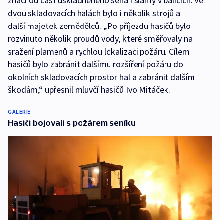
značnou část uskladněného sena i slámy v balících. Ve
dvou skladovacích halách bylo i několik strojů a
další majetek zemědělců. „Po příjezdu hasičů bylo
rozvinuto několik proudů vody, které směřovaly na
sražení plamenů a rychlou lokalizaci požáru. Cílem
hasičů bylo zabránit dalšímu rozšíření požáru do
okolních skladovacích prostor hal a zabránit dalším
škodám,“ upřesnil mluvčí hasičů Ivo Mitáček.
GALERIE
Hasiči bojovali s požárem seníku