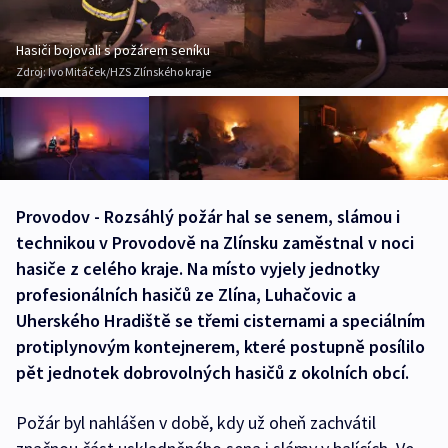
Hasiči bojovali s požárem seníku
Zdroj:
Ivo Mitáček/HZS Zlínského kraje
Provodov - Rozsáhlý požár hal se senem, slámou i
technikou v Provodově na Zlínsku zaměstnal v noci
hasiče z celého kraje. Na místo vyjely jednotky
profesionálních hasičů ze Zlína, Luhačovic a
Uherského Hradiště se třemi cisternami a speciálním
protiplynovým kontejnerem, které postupně posílilo
pět jednotek dobrovolných hasičů z okolních obcí.
Požár byl nahlášen v době, kdy už oheň zachvátil