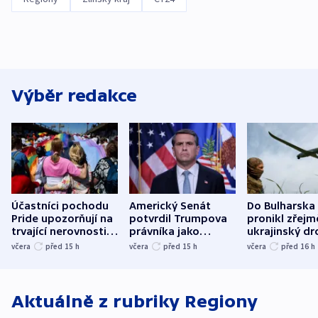
Výběr redakce
Účastníci pochodu
Americký Senát
Do Bulharska
Pride upozorňují na
potvrdil Trumpova
pronikl zřejm
trvající nerovnosti i
právníka jako
ukrajinský dr
společenskou
ministra
explodoval k
včera
před 15
h
včera
před 15
h
včera
před 16
h
atmosféru
spravedlnosti
od plynovod
Aktuálně z rubriky
Regiony