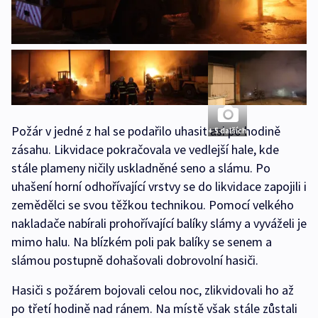
Požár v jedné z hal se podařilo uhasit asi po hodině
+ 5 dalších
zásahu. Likvidace pokračovala ve vedlejší hale, kde
stále plameny ničily uskladněné seno a slámu. Po
uhašení horní odhořívající vrstvy se do likvidace zapojili i
zemědělci se svou těžkou technikou. Pomocí velkého
nakladače nabírali prohořívající balíky slámy a vyváželi je
mimo halu. Na blízkém poli pak balíky se senem a
slámou postupně dohašovali dobrovolní hasiči.
Hasiči s požárem bojovali celou noc, zlikvidovali ho až
po třetí hodině nad ránem. Na místě však stále zůstali