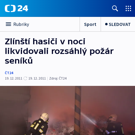
Sport
SLEDOVAT
Rubriky
Zlínští hasiči v noci
likvidovali rozsáhlý požár
seníků
ČT24
19. 12. 2011
19. 12. 2011
|
Zdroj:
ČT24