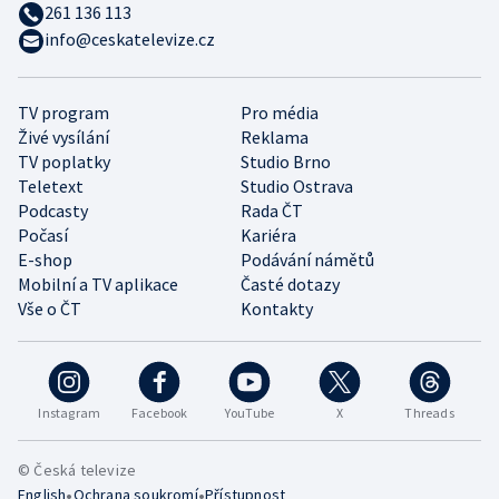
261 136 113
info@ceskatelevize.cz
TV program
Pro média
Živé vysílání
Reklama
TV poplatky
Studio Brno
Teletext
Studio Ostrava
Podcasty
Rada ČT
Počasí
Kariéra
E-shop
Podávání námětů
Mobilní a TV aplikace
Časté dotazy
Vše o ČT
Kontakty
Instagram
Facebook
YouTube
X
Threads
© Česká televize
•
•
English
Ochrana soukromí
Přístupnost