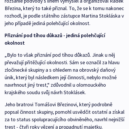
rozsáhlé podvody s lihem vymyslel a organizoval Radek
Březina, který to také přiznal. To, že se k tomu nakonec
rozhodl, je podle státního zástupce Martina Stokláska v
jeho případě jediná polehčující okolnost.
Přiznání pod tíhou důkazů - jediná polehčující
okolnost
„Bylo to však přiznání pod tíhou důkazů. Jinak u něj
převažují přitěžující okolnosti. Sám se označil za hlavu
zločinecké skupiny a s ohledem na obrovský daňový
únik, který byl následkem její činnosti, nebylo možné
navrhnout jiný trest,“ zdůvodnil u olomouckého
krajského soudu svůj návrh Stoklásek.
Jeho bratrovi Tomášovi Březinovi, který podrobně
popsal činnost skupiny, pomohl usvědčit ostatní a získal
za to status spolupracujícího obviněného, navrhl nejnižší
trest - čtyři roky vězení a propadnutí majetku.