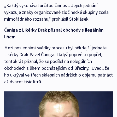
„Každý vykonával určitou činnost. Jejich jednání
vykazuje znaky organizované zločinecké skupiny zcela
mimořádného rozsahu," prohlásil Stoklásek.
Čaniga z Likérky Drak přiznal obchody s ilegálním
lihem
Mezi posledními svědky procesu byl někdejší jednatel
Likérky Drak Pavel Čaniga. I když poprvé to popřel,
tentokrát přiznal, že se podílel na nelegálních
obchodech s lihem pocházejícím od Březiny. Uvedl, že
ho ukrýval ve třech sklepních nádržích o objemu patnáct
až dvacet tisíc litrů.