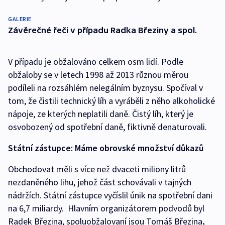
GALERIE
Závěrečné řeči v případu Radka Březiny a spol.
V případu je obžalováno celkem osm lidí. Podle
obžaloby se v letech 1998 až 2013 různou měrou
podíleli na rozsáhlém nelegálním byznysu. Spočíval v
tom, že čistili technický líh a vyráběli z něho alkoholické
nápoje, ze kterých neplatili daně. Čistý líh, který je
osvobozený od spotřební daně, fiktivně denaturovali.
Státní zástupce: Máme obrovské množství důkazů
Obchodovat měli s více než dvaceti miliony litrů
nezdaněného lihu, jehož část schovávali v tajných
nádržích. Státní zástupce vyčíslil únik na spotřební dani
na 6,7 miliardy. Hlavním organizátorem podvodů byl
Radek Březina, spoluobžalovaní jsou Tomáš Březina
,