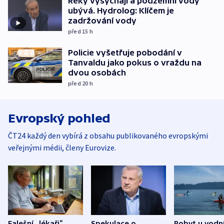
Řeky vysychají a podzemní vody
ubývá. Hydrolog: Klíčem je
zadržování vody
před 15
h
Policie vyšetřuje pobodání v
Tanvaldu jako pokus o vraždu na
dvou osobách
před 20
h
Evropský pohled
ČT24 každý den vybírá z obsahu publikovaného evropskými
veřejnými médii, členy Eurovize.
Falešní „lékaři“
Spekulace o
Pobyt u vodn