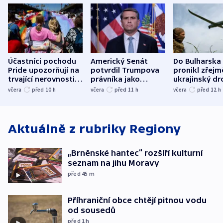
Účastníci pochodu
Americký Senát
Do Bulharska
Pride upozorňují na
potvrdil Trumpova
pronikl zřejm
trvající nerovnosti i
právníka jako
ukrajinský dr
společenskou
ministra
explodoval k
včera
před 10
h
včera
před 11
h
včera
před 12
h
atmosféru
spravedlnosti
od plynovod
Aktuálně z rubriky
Regiony
„Brněnské hantec“ rozšíří kulturní
seznam na jihu Moravy
před 45
m
Příhraniční obce chtějí pitnou vodu
od sousedů
před 1
h