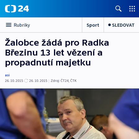
Sport
SLEDOVAT
Rubriky
Žalobce žádá pro Radka
Březinu 13 let vězení a
propadnutí majetku
asi
26. 10. 2015
26. 10. 2015
|
Zdroj:
ČT24
,
ČTK