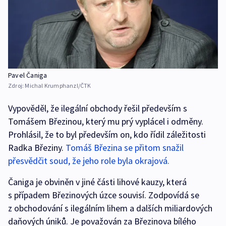
Pavel Čaniga
Zdroj:
Michal Krumphanzl/ČTK
Vypověděl, že ilegální obchody řešil především s
Tomášem Březinou, který mu prý vyplácel i odměny.
Prohlásil, že to byl především on, kdo řídil záležitosti
Radka Březiny.
Tomáš Březina se přitom snažil
přesvědčit soud, že jeho role byla okrajová.
Čaniga je obviněn v jiné části lihové kauzy, která
s případem Březinových úzce souvisí. Zodpovídá se
z obchodování s ilegálním lihem a dalších miliardových
daňových úniků. Je považován za Březinova bílého