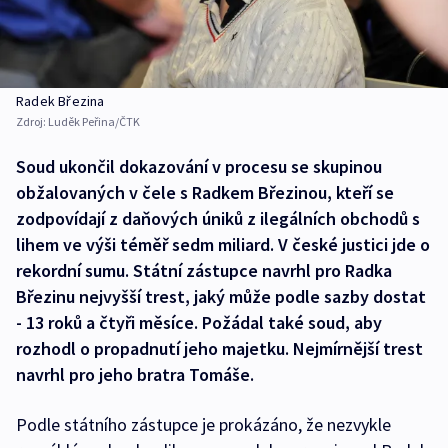
Radek Březina
Zdroj:
Luděk Peřina/ČTK
Soud ukončil dokazování v procesu se skupinou
obžalovaných v čele s Radkem Březinou, kteří se
zodpovídají z daňových úniků z ilegálních obchodů s
lihem ve výši téměř sedm miliard. V české justici jde o
rekordní sumu. Státní zástupce navrhl pro Radka
Březinu nejvyšší trest, jaký může podle sazby dostat
- 13 roků a čtyři měsíce. Požádal také soud, aby
rozhodl o propadnutí jeho majetku. Nejmírnější trest
navrhl pro jeho bratra Tomáše.
Podle státního zástupce je prokázáno, že nezvykle