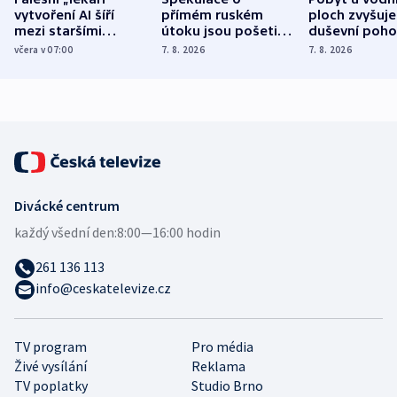
vytvoření AI šíří
přímém ruském
ploch zvyšuje
mezi staršími
útoku jsou pošetilé,
duševní poho
Poláky nebezpečné
míní estonský
ukázala
včera v 07:00
7. 8. 2026
7. 8. 2026
zdravotní rady
bezpečnostní
mezinárodní 
expert
Divácké centrum
každý všední den:
8:00—16:00 hodin
261 136 113
info@ceskatelevize.cz
TV program
Pro média
Živé vysílání
Reklama
TV poplatky
Studio Brno