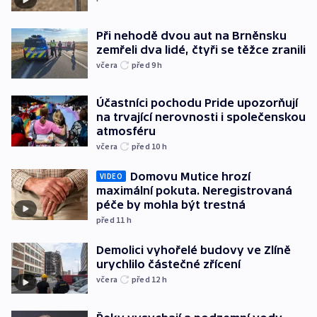
Při nehodě dvou aut na Brněnsku
zemřeli dva lidé, čtyři se těžce zranili
včera
před 9
h
Účastníci pochodu Pride upozorňují
na trvající nerovnosti i společenskou
atmosféru
včera
před 10
h
Domovu Mutice hrozí
VIDEO
maximální pokuta. Neregistrovaná
péče by mohla být trestná
před 11
h
Demolici vyhořelé budovy ve Zlíně
urychlilo částečné zřícení
včera
před 12
h