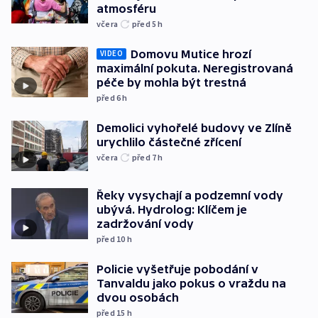
atmosféru
včera
před 5
h
Domovu Mutice hrozí
VIDEO
maximální pokuta. Neregistrovaná
péče by mohla být trestná
před 6
h
Demolici vyhořelé budovy ve Zlíně
urychlilo částečné zřícení
včera
před 7
h
Řeky vysychají a podzemní vody
ubývá. Hydrolog: Klíčem je
zadržování vody
před 10
h
Policie vyšetřuje pobodání v
Tanvaldu jako pokus o vraždu na
dvou osobách
před 15
h