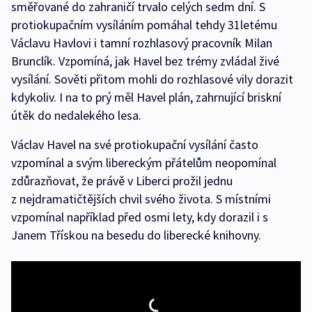
směřované do zahraničí trvalo celých sedm dní. S
protiokupačním vysíláním pomáhal tehdy 31letému
Václavu Havlovi i tamní rozhlasový pracovník Milan
Brunclík. Vzpomíná, jak Havel bez trémy zvládal živé
vysílání. Sověti přitom mohli do rozhlasové vily dorazit
kdykoliv. I na to prý měl Havel plán, zahrnující briskní
útěk do nedalekého lesa.
Václav Havel na své protiokupační vysílání často
vzpomínal a svým libereckým přátelům neopomínal
zdůrazňovat, že právě v Liberci prožil jednu
z nejdramatičtějších chvil svého života. S místními
vzpomínal například před osmi lety, kdy dorazil i s
Janem Třískou na besedu do liberecké knihovny.