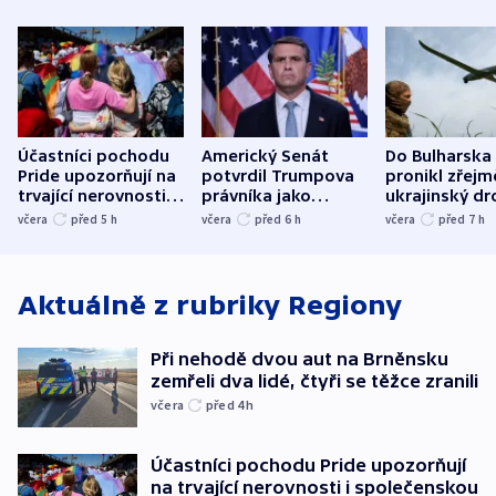
Účastníci pochodu
Americký Senát
Do Bulharska
Pride upozorňují na
potvrdil Trumpova
pronikl zřejm
trvající nerovnosti i
právníka jako
ukrajinský dr
společenskou
ministra
explodoval k
včera
před 5
h
včera
před 6
h
včera
před 7
h
atmosféru
spravedlnosti
od plynovod
Aktuálně z rubriky
Regiony
Při nehodě dvou aut na Brněnsku
zemřeli dva lidé, čtyři se těžce zranili
včera
před 4
h
Účastníci pochodu Pride upozorňují
na trvající nerovnosti i společenskou