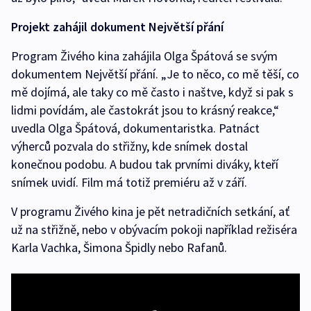
Projekt zahájil dokument Největší přání
Program Živého kina zahájila Olga Špátová se svým
dokumentem Největší přání. „Je to něco, co mě těší, co
mě dojímá, ale taky co mě často i naštve, když si pak s
lidmi povídám, ale častokrát jsou to krásný reakce,“
uvedla Olga Špátová, dokumentaristka. Patnáct
výherců pozvala do střižny, kde snímek dostal
konečnou podobu. A budou tak prvními diváky, kteří
snímek uvidí. Film má totiž premiéru až v září.
V programu Živého kina je pět netradičních setkání, ať
už na střižně, nebo v obývacím pokoji například režiséra
Karla Vachka, Šimona Špidly nebo Rafanů.