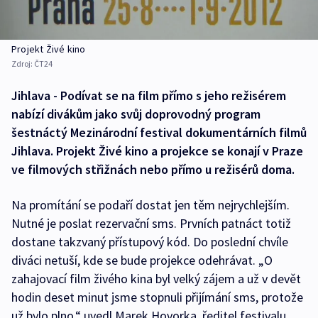
Projekt Živé kino
Zdroj:
ČT24
Jihlava - Podívat se na film přímo s jeho režisérem
nabízí divákům jako svůj doprovodný program
šestnáctý Mezinárodní festival dokumentárních filmů
Jihlava. Projekt Živé kino a projekce se konají v Praze
ve filmových střižnách nebo přímo u režisérů doma.
Na promítání se podaří dostat jen těm nejrychlejším.
Nutné je poslat rezervační sms. Prvních patnáct totiž
dostane takzvaný přístupový kód. Do poslední chvíle
diváci netuší, kde se bude projekce odehrávat. „O
zahajovací film živého kina byl velký zájem a už v devět
hodin deset minut jsme stopnuli přijímání sms, protože
už bylo plno,“ uvedl Marek Hovorka, ředitel festivalu.