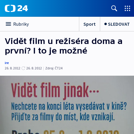
Sport
SLEDOVAT
Rubriky
Vidět film u režiséra doma a
první? I to je možné
ire
26. 8. 2012
26. 8. 2012
|
Zdroj:
ČT24