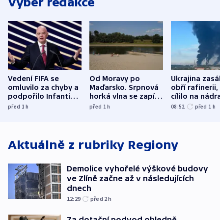
Výběr redakce
Vedení FIFA se
Od Moravy po
Ukrajina zasá
omluvilo za chyby a
Maďarsko. Srpnová
obří rafinerii
podpořilo Infantina.
horká vlna se zapíše
cílilo na nádra
UEFA trvá na
do dějin
autobus
před 1
h
před 1
h
08:52
před 1
h
bojkotu
klimatologie
Aktuálně z rubriky
Regiony
Demolice vyhořelé výškové budovy
ve Zlíně začne až v následujících
dnech
12:29
před 2
h
Za dotační podvod ohledně