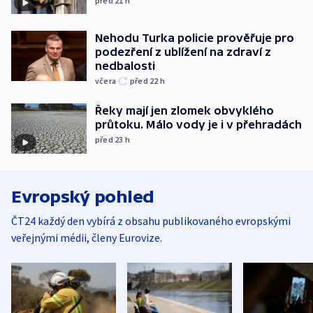
před 21
h
Nehodu Turka policie prověřuje pro
podezření z ublížení na zdraví z
nedbalosti
včera
před 22
h
Řeky mají jen zlomek obvyklého
průtoku. Málo vody je i v přehradách
před 23
h
Evropský pohled
ČT24 každý den vybírá z obsahu publikovaného evropskými
veřejnými médii, členy Eurovize.