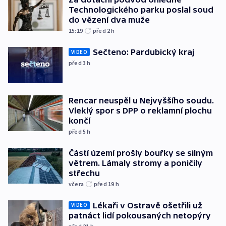
Technologického parku poslal soud
do vězení dva muže
15:19
před 2
h
Sečteno: Pardubický kraj
VIDEO
před 3
h
Rencar neuspěl u Nejvyššího soudu.
Vleklý spor s DPP o reklamní plochu
končí
před 5
h
Částí území prošly bouřky se silným
větrem. Lámaly stromy a poničily
střechu
včera
před 19
h
Lékaři v Ostravě ošetřili už
VIDEO
patnáct lidí pokousaných netopýry