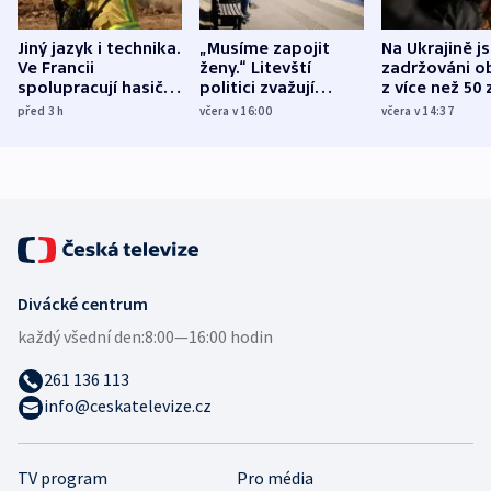
Jiný jazyk i technika.
„Musíme zapojit
Na Ukrajině j
Ve Francii
ženy.“ Litevští
zadržováni o
spolupracují hasiči z
politici zvažují
z více než 50 
různých zemí
dohodu o
Bojovali na s
před 3
h
včera v 16:00
včera v 14:37
demografii
Ruska
Divácké centrum
každý všední den:
8:00—16:00 hodin
261 136 113
info@ceskatelevize.cz
TV program
Pro média