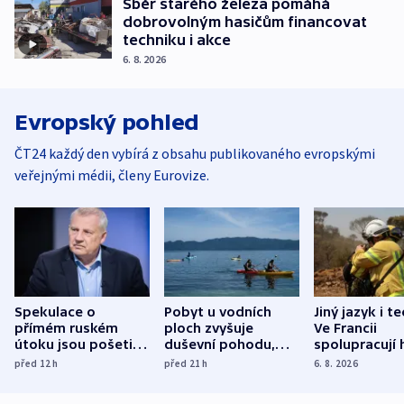
Sběr starého železa pomáhá
dobrovolným hasičům financovat
techniku i akce
6. 8. 2026
Evropský pohled
ČT24 každý den vybírá z obsahu publikovaného evropskými
veřejnými médii, členy Eurovize.
Spekulace o
Pobyt u vodních
Jiný jazyk i t
přímém ruském
ploch zvyšuje
Ve Francii
útoku jsou pošetilé,
duševní pohodu,
spolupracují h
míní estonský
ukázala
různých zemí
před 12
h
před 21
h
6. 8. 2026
bezpečnostní
mezinárodní studie
expert