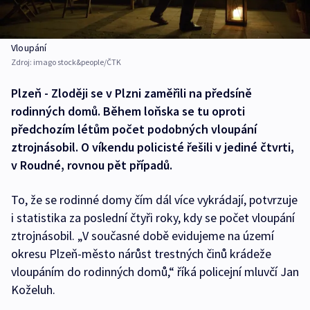
Vloupání
Zdroj:
imago stock&people/ČTK
Plzeň - Zloději se v Plzni zaměřili na předsíně
rodinných domů. Během loňska se tu oproti
předchozím létům počet podobných vloupání
ztrojnásobil. O víkendu policisté řešili v jediné čtvrti,
v Roudné, rovnou pět případů.
To, že se rodinné domy čím dál více vykrádají, potvrzuje
i statistika za poslední čtyři roky, kdy se počet vloupání
ztrojnásobil. „V současné době evidujeme na území
okresu Plzeň-město nárůst trestných činů krádeže
vloupáním do rodinných domů,“ říká policejní mluvčí Jan
Koželuh.