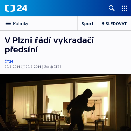
Sport
SLEDOVAT
Rubriky
V Plzni řádí vykradači
předsíní
ČT24
20. 1. 2014
20. 1. 2014
|
Zdroj:
ČT24