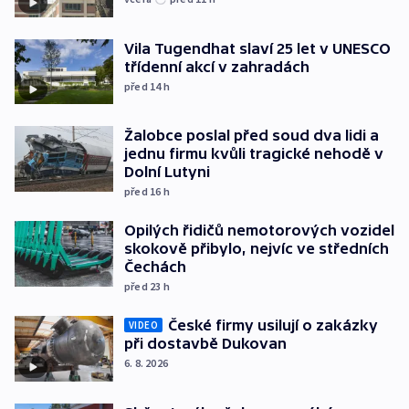
Vila Tugendhat slaví 25 let v UNESCO
třídenní akcí v zahradách
před 14
h
Žalobce poslal před soud dva lidi a
jednu firmu kvůli tragické nehodě v
Dolní Lutyni
před 16
h
Opilých řidičů nemotorových vozidel
skokově přibylo, nejvíc ve středních
Čechách
před 23
h
České firmy usilují o zakázky
VIDEO
při dostavbě Dukovan
6. 8. 2026