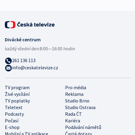
Divácké centrum
každý všední den:
8:00—16:00 hodin
261 136 113
info@ceskatelevize.cz
TV program
Pro média
Živé vysílání
Reklama
TV poplatky
Studio Brno
Teletext
Studio Ostrava
Podcasty
Rada ČT
Počasí
Kariéra
E-shop
Podávání námětů
Mobilní a TV aplikace
Časté dotazy