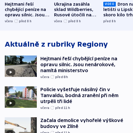
Hejtmani řeší
Ukrajina zasáhla
Dron n
VIDEO
chybějící peníze na
sklad Wildberries,
letišti u Lips
opravu silnic. Jsou
Rusové útočili na
skoro kilo trh
nenárokové, namítá
trh, hasiče či
indicie ukazuj
včera
před 8
h
včera
před 8
h
před 8
h
ministerstvo
stadion
Rusko
Aktuálně z rubriky
Regiony
Hejtmani řeší chybějící peníze na
opravu silnic. Jsou nenárokové,
namítá ministerstvo
včera
před 8
h
Policie vyšetřuje násilný čin v
Tanvaldu, bodná zranění při něm
utrpěli tři lidé
včera
před 11
h
Začala demolice vyhořelé výškové
budovy ve Zlíně
včera
před 11
h