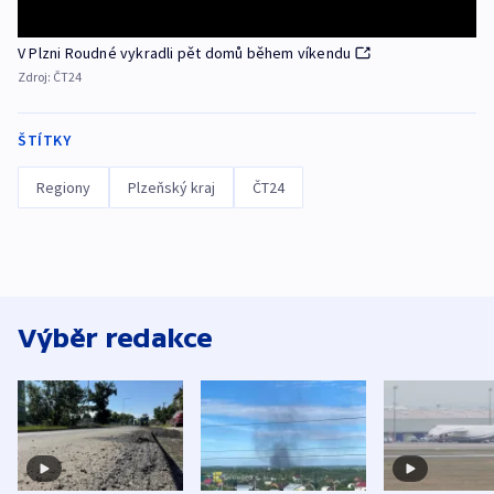
V Plzni Roudné vykradli pět domů během víkendu
Zdroj:
ČT24
ŠTÍTKY
Regiony
Plzeňský kraj
ČT24
Výběr redakce