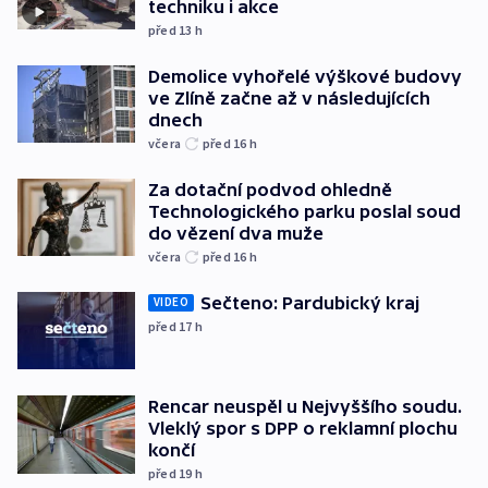
techniku i akce
před 13
h
Demolice vyhořelé výškové budovy
ve Zlíně začne až v následujících
dnech
včera
před 16
h
Za dotační podvod ohledně
Technologického parku poslal soud
do vězení dva muže
včera
před 16
h
Sečteno: Pardubický kraj
VIDEO
před 17
h
Rencar neuspěl u Nejvyššího soudu.
Vleklý spor s DPP o reklamní plochu
končí
před 19
h