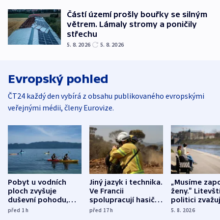
Částí území prošly bouřky se silným
větrem. Lámaly stromy a poničily
střechu
5. 8. 2026
5. 8. 2026
Evropský pohled
ČT24 každý den vybírá z obsahu publikovaného evropskými
veřejnými médii, členy Eurovize.
Pobyt u vodních
Jiný jazyk i technika.
„Musíme zapo
ploch zvyšuje
Ve Francii
ženy.“ Litevšt
duševní pohodu,
spolupracují hasiči z
politici zvažuj
ukázala
různých zemí
dohodu o
před 1
h
před 17
h
5. 8. 2026
mezinárodní studie
demografii