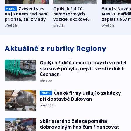
Zvýšení slev
Opilých řidičů
Soud v Nové
VIDEO
na jízdném teď není
nemotorových
Mexiku nařídi
priorita, zní z vlády
vozidel skokově
zaplatit 567 
přibylo, nejvíc ve
dolarů kvůli 
před 1
h
před 2
h
před 3
h
středních Čechách
způsobené d
Aktuálně z rubriky
Regiony
Opilých řidičů nemotorových vozidel
skokově přibylo, nejvíc ve středních
Čechách
před 2
h
České firmy usilují o zakázky
VIDEO
při dostavbě Dukovan
před 12
h
Sběr starého železa pomáhá
dobrovolným hasičům financovat