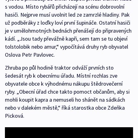
s vodou. Místo rybářů přicházejí na scénu dobrovolní
hasiči. Nejprve musí uvolnit led ze zamrzlé hladiny. Pak
už podběráky z loďky loví první šupináče. Ostatní hasiči
je v umělohmotných bednách přenášejí do připravených
kádí. „Jsou tady převážně kapři, sem tam se tu objeví
tolstolobik nebo amur,“ vypočítává druhy ryb obyvatel
Oslova Petr Pavlovec.
Zhruba po půl hodině traktor odváží prvních sto
šedesát ryb k obecnímu úřadu. Místní rozhlas zve
obyvatele obce k výhodnému nákupu štědrovečerní
ryby. „Obecní úřad chce takto pomoct občanům, aby si
mohli koupit kapra a nemuseli ho shánět na sádkách
nebo v dalekém městě,“ říká starostka obce Zdeňka
Picková.