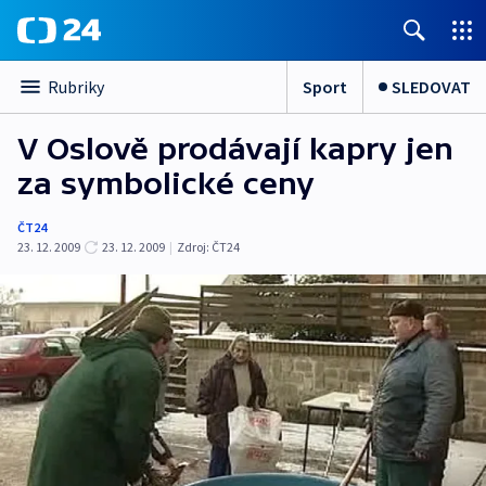
Sport
SLEDOVAT
Rubriky
V Oslově prodávají kapry jen
za symbolické ceny
ČT24
23. 12. 2009
23. 12. 2009
|
Zdroj:
ČT24