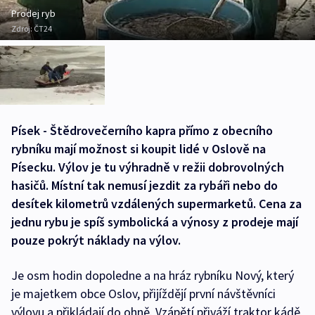
Prodej ryb
Zdroj:
ČT24
Písek - Štědrovečerního kapra přímo z obecního
rybníku mají možnost si koupit lidé v Oslově na
Písecku. Výlov je tu výhradně v režii dobrovolných
hasičů. Místní tak nemusí jezdit za rybáři nebo do
desítek kilometrů vzdálených supermarketů. Cena za
jednu rybu je spíš symbolická a výnosy z prodeje mají
pouze pokrýt náklady na výlov.
Je osm hodin dopoledne a na hráz rybníku Nový, který
je majetkem obce Oslov, přijíždějí první návštěvníci
výlovu a přikládají do ohně. Vzápětí přiváží traktor kádě