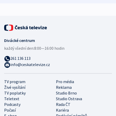
Divácké centrum
každý všední den:
8:00—16:00 hodin
261 136 113
info@ceskatelevize.cz
TV program
Pro média
Živé vysílání
Reklama
TV poplatky
Studio Brno
Teletext
Studio Ostrava
Podcasty
Rada ČT
Počasí
Kariéra
E-shop
Podávání námětů