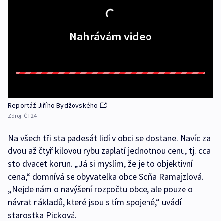
Nahrávám video
Reportáž Jiřího Bydžovského
Zdroj:
ČT24
Na všech tři sta padesát lidí v obci se dostane. Navíc za
dvou až čtyř kilovou rybu zaplatí jednotnou cenu, tj. cca
sto dvacet korun. „Já si myslím, že je to objektivní
cena,“ domnívá se obyvatelka obce Soňa Ramajzlová.
„Nejde nám o navýšení rozpočtu obce, ale pouze o
návrat nákladů, které jsou s tím spojené,“ uvádí
starostka Picková.