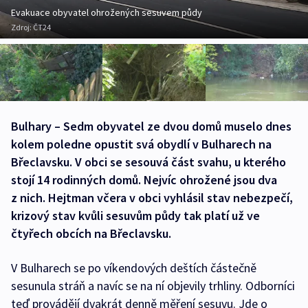
Evakuace obyvatel ohrožených sesuvem půdy
Zdroj:
ČT24
Bulhary – Sedm obyvatel ze dvou domů muselo dnes
kolem poledne opustit svá obydlí v Bulharech na
Břeclavsku. V obci se sesouvá část svahu, u kterého
stojí 14 rodinných domů. Nejvíc ohrožené jsou dva
z nich. Hejtman včera v obci vyhlásil stav nebezpečí,
krizový stav kvůli sesuvům půdy tak platí už ve
čtyřech obcích na Břeclavsku.
V Bulharech se po víkendových deštích částečně
sesunula stráň a navíc se na ní objevily trhliny. Odborníci
teď provádějí dvakrát denně měření sesuvu. Jde o