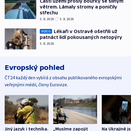
Částí území prošly bouřky se silným
větrem. Lámaly stromy a poničily
střechu
5. 8. 2026
5. 8. 2026
Lékaři v Ostravě ošetřili už
VIDEO
patnáct lidí pokousaných netopýry
5. 8. 2026
Evropský pohled
ČT24 každý den vybírá z obsahu publikovaného evropskými
veřejnými médii, členy Eurovize.
Jiný jazyk i technika.
„Musíme zapojit
Na Ukrajině j