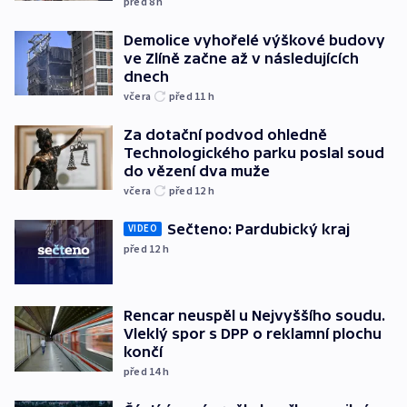
před 8
h
Demolice vyhořelé výškové budovy
ve Zlíně začne až v následujících
dnech
včera
před 11
h
Za dotační podvod ohledně
Technologického parku poslal soud
do vězení dva muže
včera
před 12
h
Sečteno: Pardubický kraj
VIDEO
před 12
h
Rencar neuspěl u Nejvyššího soudu.
Vleklý spor s DPP o reklamní plochu
končí
před 14
h