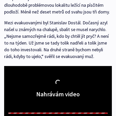
dlouhodobě problémovou lokalitu ležící na písčitém
podloží. Méně než deset metrů od svahu jsou tři domy.
Mezi evakuovanými byl Stanislav Dostál. Dočasný azyl
našel u známých na chalupě, sbalit se musel narychlo.
„Nejsme samozřejmě rádi, kdo by chtěl jít pryč? A není
to na týden. Už jsme se tady tolik nadřeli a tolik jsme
do toho investovali. Na druhé straně bychom nebyli
rádi, kdyby to ujelo,“ svěřil se evakuovaný muž.
Nahrávám video