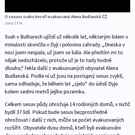
O sesuvu svahu hovoří evakuovaná Alena Budlanská
Zdroj:
ČT24
Svah v Bulharech ujíždí už několik let, některým lidem v
minulosti skončila v Dyji i polovina zahrady. „Dneska v
noci jsem nespala, už jsem se bála. Ale předtím mi to
nějak nedocházelo, protože už je to tady hodně
dlouho,“ řekla další z evakuovaných obyvatel Alena
Budlanská. Podle ní už jsou na postupný sesuv zvyklí,
sama odhaduje, že během let „sjelo“ do údolí Dyje
kolem sedmi metrů jejího pozemku.
Celkem sesuv půdy ohrožuje 14 rodinných domů, v nichž
bydlí 37 lidí. Pokud bude sesuv bezprostředně
ohrožovat i další z nich, může se počet evakuovaných
rozšířit. Obyvatele dvou domů, kteří byli evakuováni