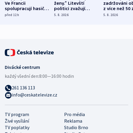
Ve Francii
ženy.“ Litevští
zadržováni o
spolupracují hasiči z
politici zvažují
z více než 50 
různých zemí
dohodu o
Bojovali na s
před 12
h
5. 8. 2026
5. 8. 2026
demografii
Ruska
Divácké centrum
každý všední den:
8:00—16:00 hodin
261 136 113
info@ceskatelevize.cz
TV program
Pro média
Živé vysílání
Reklama
TV poplatky
Studio Brno