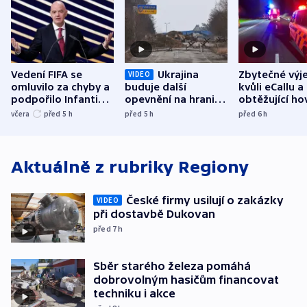
Vedení FIFA se
Ukrajina
Zbytečné výj
VIDEO
omluvilo za chyby a
buduje další
kvůli eCallu a
podpořilo Infantina.
opevnění na hranici
obtěžující ho
UEFA trvá na
s Běloruskem
zdržují záchr
včera
před 5
h
před 5
h
před 6
h
bojkotu
Aktuálně z rubriky
Regiony
České firmy usilují o zakázky
VIDEO
při dostavbě Dukovan
před 7
h
Sběr starého železa pomáhá
dobrovolným hasičům financovat
techniku i akce