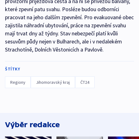
provizorní příjezdová cesta a na ní se přivezou balvany,
které zpevní patu svahu. Posléze budou odborníci
pracovat na jeho dalším zpevnění. Pro evakuované obec
zajistila náhradní ubytování, práce na zpevnění svahu
mají trvat dny až týdny. Stav nebezpečí platí kvůli
sesuvům půdy nejen v Bulharech, ale i v nedalekém
Strachotíně, Dolních Věstonicích a Pavlově.
ŠTÍTKY
Regiony
Jihomoravský kraj
ČT24
Výběr redakce