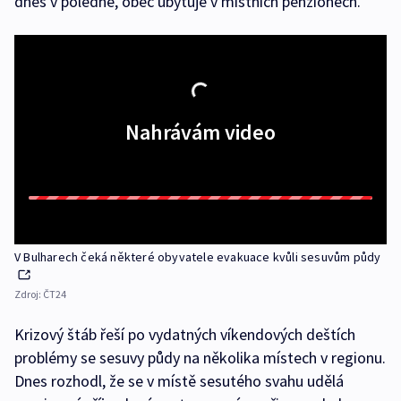
dnes v poledne, obec ubytuje v místních penzionech.
Nahrávám video
V Bulharech čeká některé obyvatele evakuace kvůli sesuvům půdy
Zdroj:
ČT24
Krizový štáb řeší po vydatných víkendových deštích
problémy se sesuvy půdy na několika místech v regionu.
Dnes rozhodl, že se v místě sesutého svahu udělá