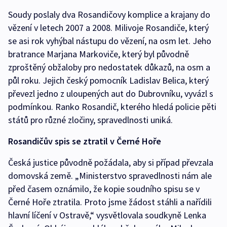
Soudy poslaly dva Rosandičovy komplice a krajany do
vězení v letech 2007 a 2008. Milivoje Rosandiče, který
se asi rok vyhýbal nástupu do vězení, na osm let. Jeho
bratrance Marjana Markoviče, který byl původně
zproštěný obžaloby pro nedostatek důkazů, na osm a
půl roku. Jejich český pomocník Ladislav Belica, který
převezl jedno z uloupených aut do Dubrovníku, vyvázl s
podmínkou. Ranko Rosandič, kterého hledá policie pěti
států pro různé zločiny, spravedlnosti uniká.
Rosandičův spis se ztratil v Černé Hoře
Česká justice původně požádala, aby si případ převzala
domovská země. „Ministerstvo spravedlnosti nám ale
před časem oznámilo, že kopie soudního spisu se v
Černé Hoře ztratila. Proto jsme žádost stáhli a nařídili
hlavní líčení v Ostravě,“ vysvětlovala soudkyně Lenka