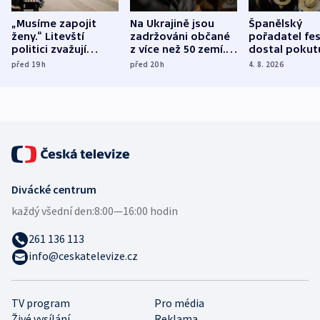
„Musíme zapojit
Na Ukrajině jsou
Španělský
ženy.“ Litevští
zadržováni občané
pořadatel fes
politici zvažují
z více než 50 zemí.
dostal pokut
dohodu o
Bojovali na straně
nekalé prakti
před 19
h
před 20
h
4. 8. 2026
demografii
Ruska
Divácké centrum
každý všední den:
8:00—16:00 hodin
261 136 113
info@ceskatelevize.cz
TV program
Pro média
Živé vysílání
Reklama