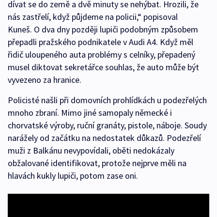
dívat se do země a dvě minuty se nehýbat. Hrozili, že
nás zastřelí, když půjdeme na policii,“ popisoval
Kuneš. O dva dny později lupiči podobným způsobem
přepadli pražského podnikatele v Audi A4. Když měl
řidič uloupeného auta problémy s celníky, přepadený
musel diktovat sekretářce souhlas, že auto může být
vyvezeno za hranice.
Policisté našli při domovních prohlídkách u podezřelých
mnoho zbraní. Mimo jiné samopaly německé i
chorvatské výroby, ruční granáty, pistole, náboje. Soudy
narážely od začátku na nedostatek důkazů. Podezřelí
muži z Balkánu nevypovídali, oběti nedokázaly
obžalované identifikovat, protože nejprve měli na
hlavách kukly lupiči, potom zase oni.