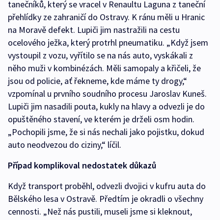
tanečníků, který se vracel v Renaultu Laguna z taneční
přehlídky ze zahraničí do Ostravy. K ránu měli u Hranic
na Moravě defekt. Lupiči jim nastražili na cestu
ocelového ježka, který protrhl pneumatiku. „Když jsem
vystoupil z vozu, vyřítilo se na nás auto, vyskákali z
něho muži v kombinézách. Měli samopaly a křičeli, že
jsou od policie, ať řekneme, kde máme ty drogy,“
vzpomínal u prvního soudního procesu Jaroslav Kuneš.
Lupiči jim nasadili pouta, kukly na hlavy a odvezli je do
opuštěného stavení, ve kterém je drželi osm hodin.
„Pochopili jsme, že si nás nechali jako pojistku, dokud
auto neodvezou do ciziny,“ líčil.
Případ komplikoval nedostatek důkazů
Když transport proběhl, odvezli dvojici v kufru auta do
Bělského lesa v Ostravě. Předtím je okradli o všechny
cennosti. „Než nás pustili, museli jsme si kleknout,