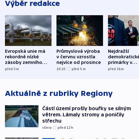
Výběr redakce
Evropská unie má
Průmyslová výroba
Nejdražší
rekordně nízké
v červnu vzrostla
demokratick
zásoby zemního
nejvíce od prosince
primárky v
plynu
Michiganu st
před 3
m
10:10
před 5
m
před 16
m
rozdělily. Kvůl
podpoře Izra
Aktuálně z rubriky
Regiony
Částí území prošly bouřky se silným
větrem. Lámaly stromy a poničily
střechu
včera
před 12
h