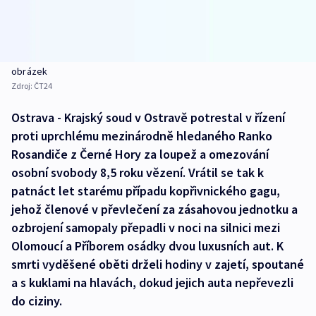
obrázek
Zdroj:
ČT24
Ostrava - Krajský soud v Ostravě potrestal v řízení
proti uprchlému mezinárodně hledaného Ranko
Rosandiče z Černé Hory za loupež a omezování
osobní svobody 8,5 roku vězení. Vrátil se tak k
patnáct let starému případu kopřivnického gagu,
jehož členové v převlečení za zásahovou jednotku a
ozbrojení samopaly přepadli v noci na silnici mezi
Olomoucí a Příborem osádky dvou luxusních aut. K
smrti vyděšené oběti drželi hodiny v zajetí, spoutané
a s kuklami na hlavách, dokud jejich auta nepřevezli
do ciziny.