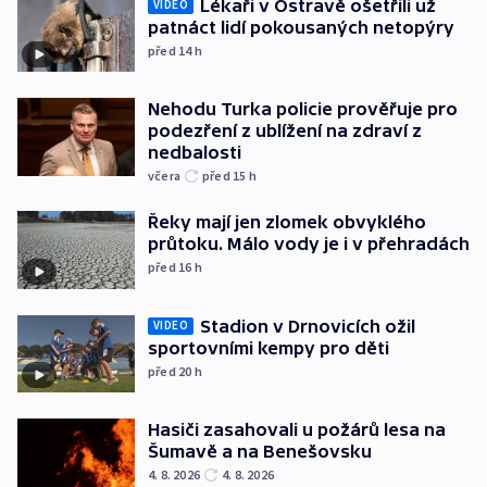
Lékaři v Ostravě ošetřili už
VIDEO
patnáct lidí pokousaných netopýry
před 14
h
Nehodu Turka policie prověřuje pro
podezření z ublížení na zdraví z
nedbalosti
včera
před 15
h
Řeky mají jen zlomek obvyklého
průtoku. Málo vody je i v přehradách
před 16
h
Stadion v Drnovicích ožil
VIDEO
sportovními kempy pro děti
před 20
h
Hasiči zasahovali u požárů lesa na
Šumavě a na Benešovsku
4. 8. 2026
4. 8. 2026