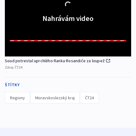
Nahrávám video
Soud potrestal uprchlého Ranka Rosandiče za loupež
Zdroj:
ČT24
ŠTÍTKY
Regiony
Moravskoslezský kraj
ČT24