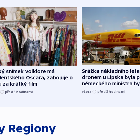
Srážka nákladního leta
ký snímek Volklore má
dronem u Lipska byla 
dentského Oscara, zabojuje o
německého ministra hy
 za krátký film
včera
před 3
hodinami
před 3
hodinami
ky
Regiony