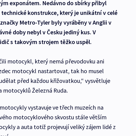
ným exponátem. Nedávno do sbírky přibyl
technické konstrukce, který je unikátní v celé
značky Metro-Tyler byly vyráběny v Anglii v
ávné doby nebyl v Česku jediný kus. V
idič s takovým strojem těžko uspěl.
čili motocykl, který nemá převodovku ani
ezdec motocykl nastartovat, tak ho musel
ž udělat před každou křižovatkou,“ vysvětluje
a motocyklů Železná Ruda.
é motocykly vystavuje ve třech muzeích na
ového motocyklového skvostu stále větším
ykly a auta totiž projevují veliký zájem lidé z