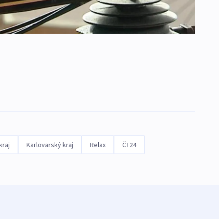
kraj
Karlovarský kraj
Relax
ČT24