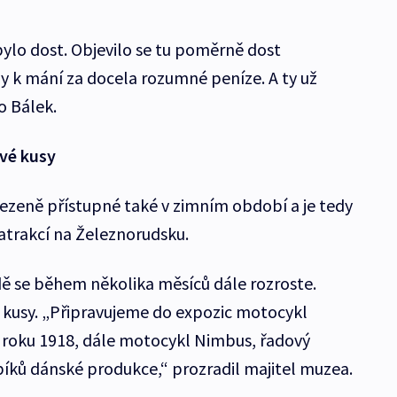
bylo dost. Objevilo se tu poměrně dost
ly k mání za docela rozumné peníze. A ty už
o Bálek.
vé kusy
eně přístupné také v zimním období a je tedy
atrakcí na Železnorudsku.
 se během několika měsíců dále rozroste.
 kusy. „Připravujeme do expozic motocykl
 roku 1918, dále motocykl Nimbus, řadový
íků dánské produkce,“ prozradil majitel muzea.