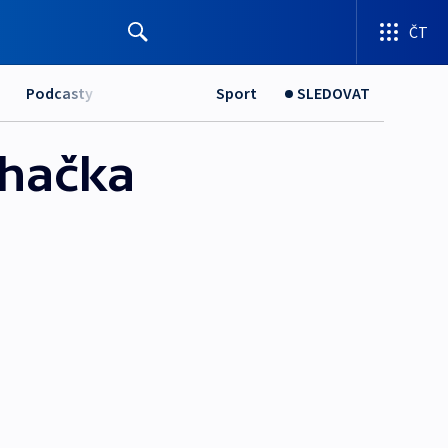
ČT
Podcasty
Sport
SLEDOVAT
íhačka