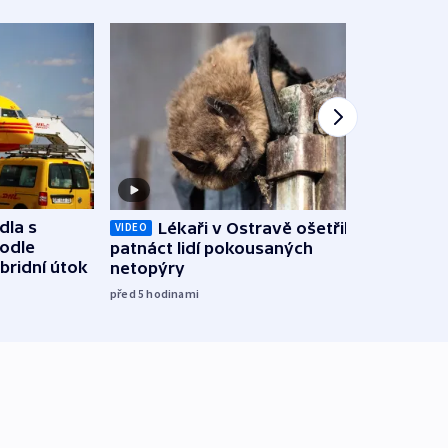
dla s
Lékaři v Ostravě ošetřili už
Koali
VIDEO
podle
patnáct lidí pokousaných
novel
bridní útok
netopýry
zájm
před 5
hodinami
před 5