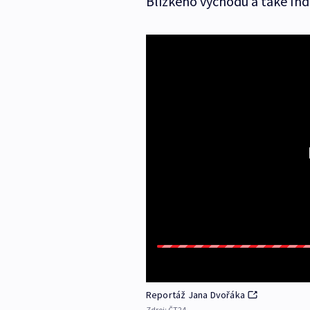
Blízkého východu a také Ind
Reportáž Jana Dvořáka
Zdroj:
ČT24