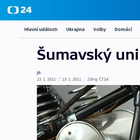
Hlavní události
Ukrajina
Volby
Domácí
Šumavský unik
jh
23. 1. 2011
23. 1. 2011
|
Zdroj:
ČT24