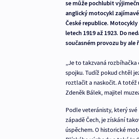
se může pochlubit výjimeč
anglický motocykl zajímavé 
České republice. Motocykly 
letech 1919 až 1923. Do ned
současném provozu by ale ř
„Je to takzvaná rozbíhačka 
spojku. Tudíž pokud chtěl j
roztlačit a naskočit. A toté
Zdeněk Bálek, majitel muze
Podle veteránisty, který sv
západě Čech, je získání tak
úspěchem. O historické motoc