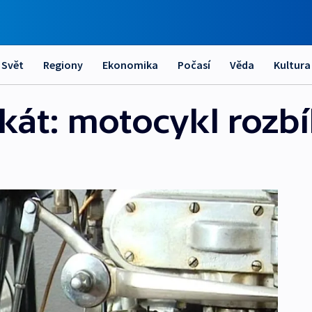
Svět
Regiony
Ekonomika
Počasí
Věda
Kultura
át: motocykl rozb