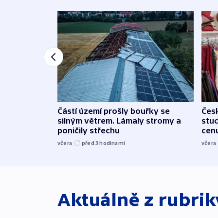
Částí území prošly bouřky se
Čes
silným větrem. Lámaly stromy a
stu
poničily střechu
cenu
včera
před 3
hodinami
včera
Aktuálně z rubri