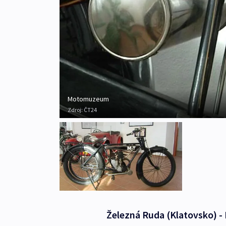
Motomuzeum
Zdroj:
ČT24
Železná Ruda (Klatovsko) 