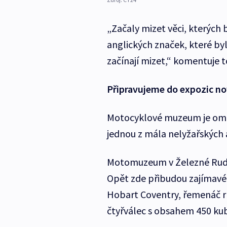
„Začaly mizet věci, kterých 
anglických značek, které by
začínají mizet,“ komentuje t
Připravujeme do expozic no
Motocyklové muzeum je omez
jednou z mála nelyžařských 
Motomuzeum v Železné Rudě
Opět zde přibudou zajímavé
Hobart Coventry, řemenáč r
čtyřválec s obsahem 450 kub