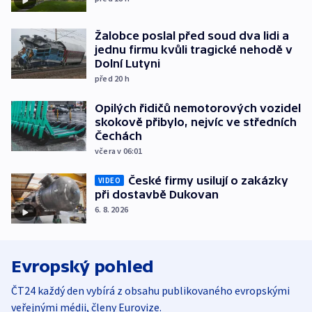
Žalobce poslal před soud dva lidi a
jednu firmu kvůli tragické nehodě v
Dolní Lutyni
před 20
h
Opilých řidičů nemotorových vozidel
skokově přibylo, nejvíc ve středních
Čechách
včera v 06:01
České firmy usilují o zakázky
VIDEO
při dostavbě Dukovan
6. 8. 2026
Evropský pohled
ČT24 každý den vybírá z obsahu publikovaného evropskými
veřejnými médii, členy Eurovize.