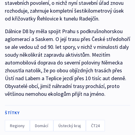
stavebních povolení, o nichž nyní stavební úřad znovu
rozhoduje, zahrnuje kompletní šestikilometrový úsek
od křižovatky Řehlovice k tunelu Radejčín.
Dálnice D8 by měla spojit Prahu s podkrušnohorskou
aglomerací a Saskem. O její trasu přes České středohoří
se ale vedou už od 90. let spory, v nichž v minulosti daly
soudy několikrát zapravdu aktivistům. Mezitím
automobilová doprava do severní poloviny Německa
zhoustla natolik, že po obou objízdných trasách přes
Ústí nad Labem a Teplice jezdí přes 10 tisíc aut denně.
Obyvatelé obcí, jimiž náhradní trasy prochází, proto
většinou nemohou ekologům přijít na jméno.
ŠTÍTKY
Regiony
Domácí
Ústecký kraj
ČT24