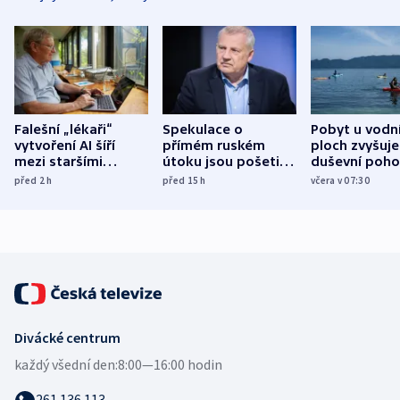
Falešní „lékaři“
Spekulace o
Pobyt u vodn
vytvoření AI šíří
přímém ruském
ploch zvyšuje
mezi staršími
útoku jsou pošetilé,
duševní poho
Poláky nebezpečné
míní estonský
ukázala
před 2
h
před 15
h
včera v 07:30
zdravotní rady
bezpečnostní
mezinárodní 
expert
Divácké centrum
každý všední den:
8:00—16:00 hodin
261 136 113