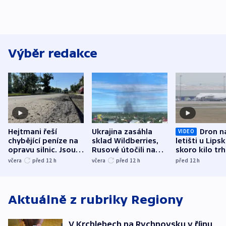
Výběr redakce
Hejtmani řeší
Ukrajina zasáhla
Dron n
VIDEO
chybějící peníze na
sklad Wildberries,
letišti u Lips
opravu silnic. Jsou
Rusové útočili na
skoro kilo trh
nenárokové, namítá
trh, hasiče či
indicie ukazuj
včera
před 12
h
včera
před 12
h
před 12
h
ministerstvo
stadion
Rusko
Aktuálně z rubriky
Regiony
V Krchlebech na Rychnovsku v říjnu