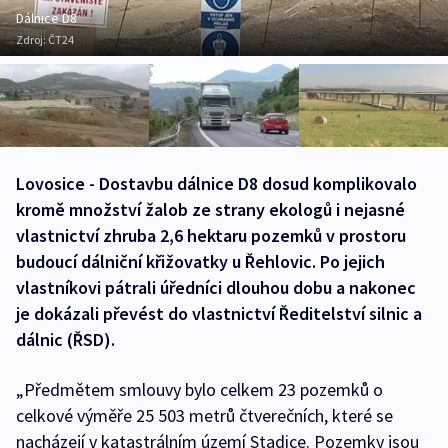
Dálnice D8
Zdroj:
ČT24
Lovosice - Dostavbu dálnice D8 dosud komplikovalo
kromě množství žalob ze strany ekologů i nejasné
vlastnictví zhruba 2,6 hektaru pozemků v prostoru
budoucí dálniční křižovatky u Řehlovic. Po jejich
vlastníkovi pátrali úředníci dlouhou dobu a nakonec
je dokázali převést do vlastnictví Ředitelství silnic a
dálnic (ŘSD).
„Předmětem smlouvy bylo celkem 23 pozemků o
celkové výměře 25 503 metrů čtverečních, které se
nacházejí v katastrálním území Stadice. Pozemky jsou