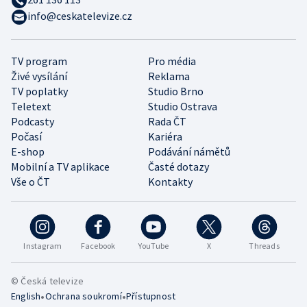
info@ceskatelevize.cz
TV program
Pro média
Živé vysílání
Reklama
TV poplatky
Studio Brno
Teletext
Studio Ostrava
Podcasty
Rada ČT
Počasí
Kariéra
E-shop
Podávání námětů
Mobilní a TV aplikace
Časté dotazy
Vše o ČT
Kontakty
Instagram
Facebook
YouTube
X
Threads
© Česká televize
•
•
English
Ochrana soukromí
Přístupnost