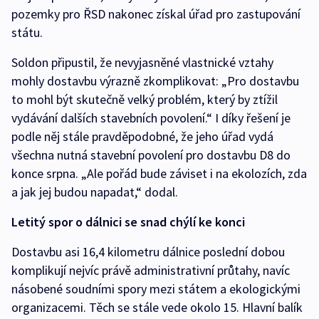
pozemky pro ŘSD nakonec získal úřad pro zastupování
státu.
Soldon připustil, že nevyjasněné vlastnické vztahy
mohly dostavbu výrazně zkomplikovat: „Pro dostavbu
to mohl být skutečně velký problém, který by ztížil
vydávání dalších stavebních povolení.“ I díky řešení je
podle něj stále pravděpodobné, že jeho úřad vydá
všechna nutná stavební povolení pro dostavbu D8 do
konce srpna. „Ale pořád bude záviset i na ekolozích, zda
a jak jej budou napadat,“ dodal.
Letitý spor o dálnici se snad chýlí ke konci
Dostavbu asi 16,4 kilometru dálnice poslední dobou
komplikují nejvíc právě administrativní průtahy, navíc
násobené soudními spory mezi státem a ekologickými
organizacemi. Těch se stále vede okolo 15. Hlavní balík