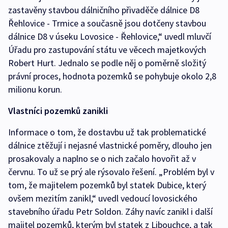
zastavěny stavbou dálničního přivaděče dálnice D8
Řehlovice - Trmice a současně jsou dotčeny stavbou
dálnice D8 v úseku Lovosice - Řehlovice,“ uvedl mluvčí
Úřadu pro zastupování státu ve věcech majetkových
Robert Hurt. Jednalo se podle něj o poměrně složitý
právní proces, hodnota pozemků se pohybuje okolo 2,8
milionu korun.
Vlastníci pozemků zanikli
Informace o tom, že dostavbu už tak problematické
dálnice ztěžují i nejasné vlastnické poměry, dlouho jen
prosakovaly a naplno se o nich začalo hovořit až v
červnu. To už se prý ale rýsovalo řešení. „Problém byl v
tom, že majitelem pozemků byl statek Dubice, který
ovšem mezitím zanikl,“ uvedl vedoucí lovosického
stavebního úřadu Petr Soldon. Záhy navíc zanikl i další
majitel pozemků, kterým byl statek z Libouchce, a tak