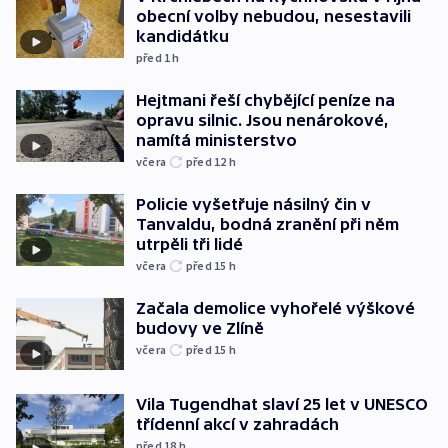
obecní volby nebudou, nesestavili
kandidátku
před 1
h
Hejtmani řeší chybějící peníze na
opravu silnic. Jsou nenárokové,
namítá ministerstvo
včera
před 12
h
Policie vyšetřuje násilný čin v
Tanvaldu, bodná zranění při něm
utrpěli tři lidé
včera
před 15
h
Začala demolice vyhořelé výškové
budovy ve Zlíně
včera
před 15
h
Vila Tugendhat slaví 25 let v UNESCO
třídenní akcí v zahradách
před 18
h