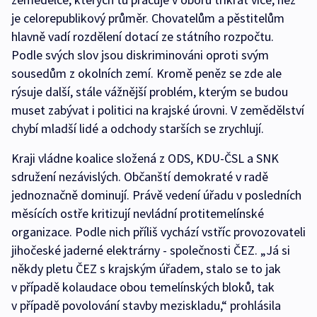
je celorepublikový průměr. Chovatelům a pěstitelům
hlavně vadí rozdělení dotací ze státního rozpočtu.
Podle svých slov jsou diskriminováni oproti svým
sousedům z okolních zemí. Kromě peněz se zde ale
rýsuje další, stále vážnější problém, kterým se budou
muset zabývat i politici na krajské úrovni. V zemědělství
chybí mladší lidé a odchody starších se zrychlují.
Kraji vládne koalice složená z ODS, KDU-ČSL a SNK
sdružení nezávislých. Občanští demokraté v radě
jednoznačně dominují. Právě vedení úřadu v posledních
měsících ostře kritizují nevládní protitemelínské
organizace. Podle nich příliš vychází vstříc provozovateli
jihočeské jaderné elektrárny - společnosti ČEZ. „Já si
někdy pletu ČEZ s krajským úřadem, stalo se to jak
v případě kolaudace obou temelínských bloků, tak
v případě povolování stavby meziskladu,“ prohlásila