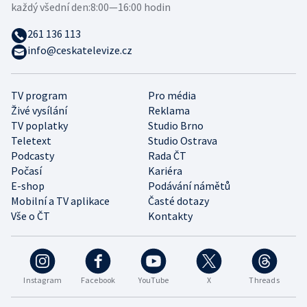
každý všední den:
8:00—16:00 hodin
261 136 113
info@ceskatelevize.cz
TV program
Pro média
Živé vysílání
Reklama
TV poplatky
Studio Brno
Teletext
Studio Ostrava
Podcasty
Rada ČT
Počasí
Kariéra
E-shop
Podávání námětů
Mobilní a TV aplikace
Časté dotazy
Vše o ČT
Kontakty
Instagram
Facebook
YouTube
X
Threads