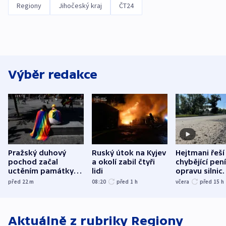
Regiony
Jihočeský kraj
ČT24
Výběr redakce
Pražský duhový
Ruský útok na Kyjev
Hejtmani řeší
pochod začal
a okolí zabil čtyři
chybějící pen
uctěním památky
lidi
opravu silnic.
obětí berlínského
nenárokové, 
před 22
m
08:20
před 1
h
včera
před 15
h
útoku
ministerstvo
Aktuálně z rubriky
Regiony