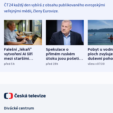
ČT24 každý den vybírá z obsahu publikovaného evropskými
veřejnými médii, členy Eurovize.
Falešní „lékaři“
Spekulace o
Pobyt u vodn
vytvoření AI šíří
přímém ruském
ploch zvyšuje
mezi staršími
útoku jsou pošetilé,
duševní poho
Poláky nebezpečné
míní estonský
ukázala
před 5
h
před 19
h
včera v 07:30
zdravotní rady
bezpečnostní
mezinárodní 
expert
Divácké centrum