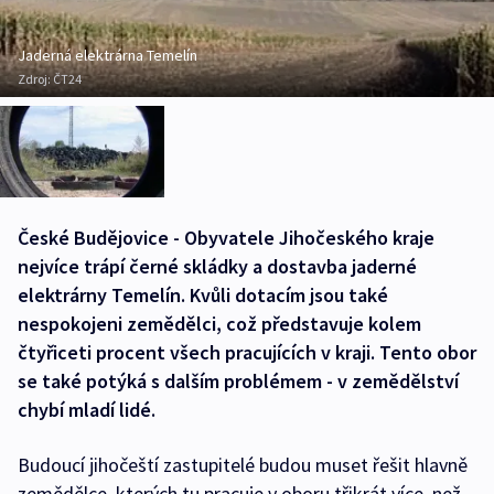
Jaderná elektrárna Temelín
Zdroj:
ČT24
České Budějovice - Obyvatele Jihočeského kraje
nejvíce trápí černé skládky a dostavba jaderné
elektrárny Temelín. Kvůli dotacím jsou také
nespokojeni zemědělci, což představuje kolem
čtyřiceti procent všech pracujících v kraji. Tento obor
se také potýká s dalším problémem - v zemědělství
chybí mladí lidé.
Budoucí jihočeští zastupitelé budou muset řešit hlavně
zemědělce, kterých tu pracuje v oboru třikrát více, než