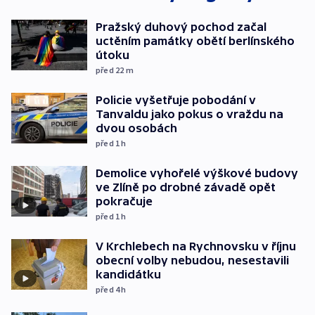
Pražský duhový pochod začal
uctěním památky obětí berlínského
útoku
před 22
m
Policie vyšetřuje pobodání v
Tanvaldu jako pokus o vraždu na
dvou osobách
před 1
h
Demolice vyhořelé výškové budovy
ve Zlíně po drobné závadě opět
pokračuje
před 1
h
V Krchlebech na Rychnovsku v říjnu
obecní volby nebudou, nesestavili
kandidátku
před 4
h