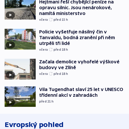
Hejtmani řeší chybějící peníze na
opravu silnic. Jsou nenárokové,
namítá ministerstvo
včera
před 15
h
Policie vyšetřuje násilný čin v
Tanvaldu, bodná zranění při něm
utrpěli tři lidé
včera
před 18
h
Začala demolice vyhořelé výškové
budovy ve Zlíně
včera
před 18
h
Vila Tugendhat slaví 25 let v UNESCO
třídenní akcí v zahradách
před 21
h
Evropský pohled