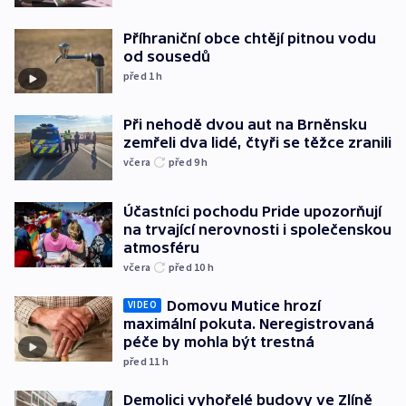
Příhraniční obce chtějí pitnou vodu
od sousedů
před 1
h
Při nehodě dvou aut na Brněnsku
zemřeli dva lidé, čtyři se těžce zranili
včera
před 9
h
Účastníci pochodu Pride upozorňují
na trvající nerovnosti i společenskou
atmosféru
včera
před 10
h
Domovu Mutice hrozí
VIDEO
maximální pokuta. Neregistrovaná
péče by mohla být trestná
před 11
h
Demolici vyhořelé budovy ve Zlíně