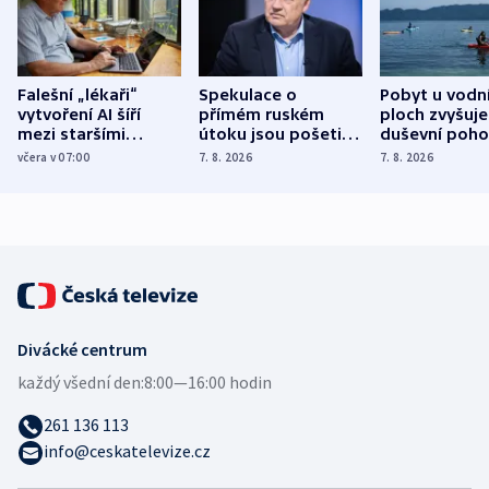
Falešní „lékaři“
Spekulace o
Pobyt u vodn
vytvoření AI šíří
přímém ruském
ploch zvyšuje
mezi staršími
útoku jsou pošetilé,
duševní poho
Poláky nebezpečné
míní estonský
ukázala
včera v 07:00
7. 8. 2026
7. 8. 2026
zdravotní rady
bezpečnostní
mezinárodní 
expert
Divácké centrum
každý všední den:
8:00—16:00 hodin
261 136 113
info@ceskatelevize.cz