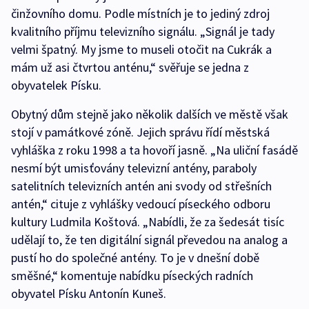
činžovního domu. Podle místních je to jediný zdroj
kvalitního příjmu televizního signálu. „Signál je tady
velmi špatný. My jsme to museli otočit na Cukrák a
mám už asi čtvrtou anténu,“ svěřuje se jedna z
obyvatelek Písku.
Obytný dům stejně jako několik dalších ve městě však
stojí v památkové zóně. Jejich správu řídí městská
vyhláška z roku 1998 a ta hovoří jasně. „Na uliční fasádě
nesmí být umisťovány televizní antény, paraboly
satelitních televizních antén ani svody od střešních
antén,“ cituje z vyhlášky vedoucí píseckého odboru
kultury Ludmila Koštová. „Nabídli, že za šedesát tisíc
udělají to, že ten digitální signál převedou na analog a
pustí ho do společné antény. To je v dnešní době
směšné,“ komentuje nabídku píseckých radních
obyvatel Písku Antonín Kuneš.