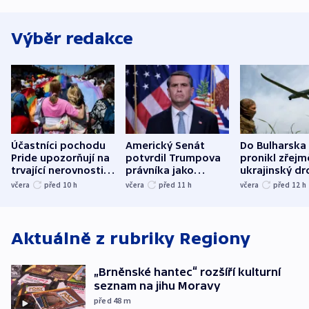
Výběr redakce
Účastníci pochodu
Americký Senát
Do Bulharska
Pride upozorňují na
potvrdil Trumpova
pronikl zřejm
trvající nerovnosti i
právníka jako
ukrajinský dr
společenskou
ministra
explodoval k
včera
před 10
h
včera
před 11
h
včera
před 12
h
atmosféru
spravedlnosti
od plynovod
Aktuálně z rubriky
Regiony
„Brněnské hantec“ rozšíří kulturní
seznam na jihu Moravy
před 48
m