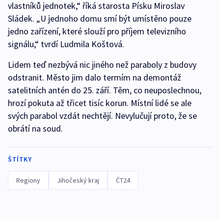
vlastníků jednotek,“ říká starosta Písku Miroslav
Sládek. „U jednoho domu smí být umístěno pouze
jedno zařízení, které slouží pro příjem televizního
signálu,“ tvrdí Ludmila Koštová.
Lidem teď nezbývá nic jiného než paraboly z budovy
odstranit. Město jim dalo termím na demontáž
satelitních antén do 25. září. Těm, co neuposlechnou,
hrozí pokuta až třicet tisíc korun. Místní lidé se ale
svých parabol vzdát nechtějí. Nevylučují proto, že se
obrátí na soud.
ŠTÍTKY
Regiony
Jihočeský kraj
ČT24