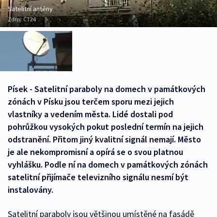
Satelitní antény
Zdroj:
ČT24
Písek - Satelitní paraboly na domech v památkových
zónách v Písku jsou terčem sporu mezi jejich
vlastníky a vedením města. Lidé dostali pod
pohrůžkou vysokých pokut poslední termín na jejich
odstranění. Přitom jiný kvalitní signál nemají. Město
je ale nekompromisní a opírá se o svou platnou
vyhlášku. Podle ní na domech v památkových zónách
satelitní přijímače televizního signálu nesmí být
instalovány.
Satelitní paraboly jsou většinou umístěné na fasádě