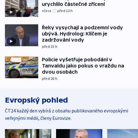
urychlilo částečné zřícení
včera
před 12
h
Řeky vysychají a podzemní vody
ubývá. Hydrolog: Klíčem je
zadržování vody
před 15
h
Policie vyšetřuje pobodání v
Tanvaldu jako pokus o vraždu na
dvou osobách
před 20
h
Evropský pohled
ČT24 každý den vybírá z obsahu publikovaného evropskými
veřejnými médii, členy Eurovize.