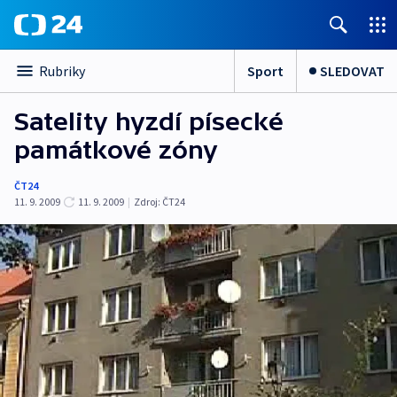
Sport
SLEDOVAT
Rubriky
Satelity hyzdí písecké
památkové zóny
ČT24
11. 9. 2009
11. 9. 2009
|
Zdroj:
ČT24