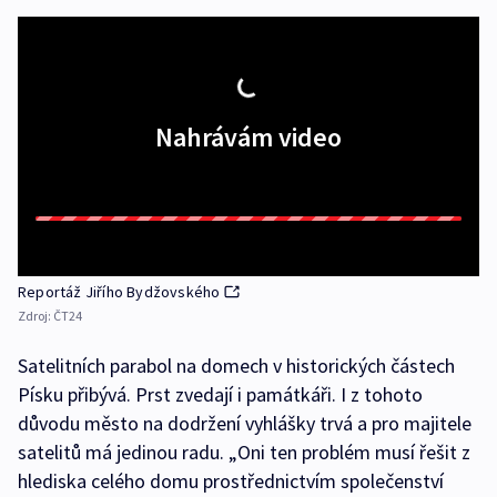
Nahrávám video
Reportáž Jiřího Bydžovského
Zdroj:
ČT24
Satelitních parabol na domech v historických částech
Písku přibývá. Prst zvedají i památkáři. I z tohoto
důvodu město na dodržení vyhlášky trvá a pro majitele
satelitů má jedinou radu. „Oni ten problém musí řešit z
hlediska celého domu prostřednictvím společenství