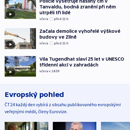
Policie vyšetřuje násilný čin v
Tanvaldu, bodná zranění při něm
utrpěli tři lidé
včera
před 21
h
Začala demolice vyhořelé výškové
budovy ve Zlíně
včera
před 21
h
Vila Tugendhat slaví 25 let v UNESCO
třídenní akcí v zahradách
včera v 14:39
Evropský pohled
ČT24 každý den vybírá z obsahu publikovaného evropskými
veřejnými médii, členy Eurovize.