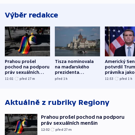
Výběr redakce
Prahou prošel
Tisza nominovala
Americký Sen
pochod na podporu
na maďarského
potvrdil Tru
práv sexuálních
prezidenta
právníka jako
menšin
bývalého šéfa
ministra
12:02
před 27
m
před 1
h
12:53
před 1
h
nejvyššího soudu
spravedlnost
Aktuálně z rubriky
Regiony
Prahou prošel pochod na podporu
práv sexuálních menšin
12:02
před 27
m