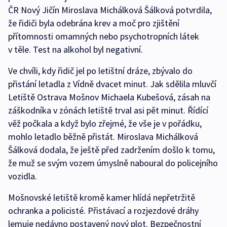
ČR Nový Jičín Miroslava Michálková Šálková potvrdila,
že řidiči byla odebrána krev a moč pro zjištění
přítomnosti omamných nebo psychotropních látek
v těle. Test na alkohol byl negativní.
Ve chvíli, kdy řidič jel po letištní dráze, zbývalo do
přistání letadla z Vídně dvacet minut. Jak sdělila mluvčí
Letiště Ostrava Mošnov Michaela Kubešová, zásah na
záškodníka v zónách letiště trval asi pět minut. Řídící
věž počkala a když bylo zřejmé, že vše je v pořádku,
mohlo letadlo běžně přistát. Miroslava Michálková
Šálková dodala, že ještě před zadržením došlo k tomu,
že muž se svým vozem úmyslně naboural do policejního
vozidla.
Mošnovské letiště kromě kamer hlídá nepřetržitě
ochranka a policisté. Přistávací a rozjezdové dráhy
lemuje nedávno postavený nový plot. Bezpečnostní