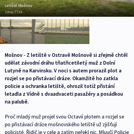
Letiště Mošnov
Zdroj:
ČT24
Mošnov - Z letiště v Ostravě Mošnově si zřejmě chtěl
udělat závodní dráhu třiatřicetiletý muž z Dolní
Lutyně na Karvinsku. V noci s autem prorazil plot a
rozjel se po přistávací dráze. Okamžitě ho zatkla
policie a ochranka letiště, ohrozil totiž přistání
letadla z Vídně s dvaadvaceti pasažéry a posádkou
na palubě.
Proč mladý muž projel svou Octavií plotem a rozjel se
po přistávací dráze mošnovského letiště už zjišťují
policisté. Řidič je v cele a zatím neřekl nic. Mluvčí Policie