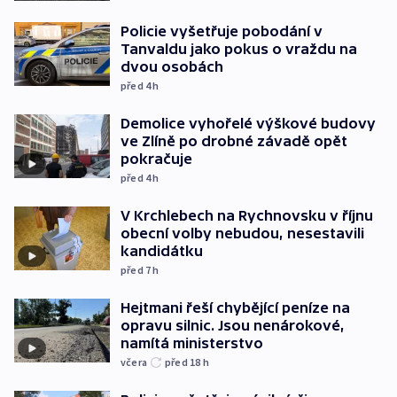
Policie vyšetřuje pobodání v
Tanvaldu jako pokus o vraždu na
dvou osobách
před 4
h
Demolice vyhořelé výškové budovy
ve Zlíně po drobné závadě opět
pokračuje
před 4
h
V Krchlebech na Rychnovsku v říjnu
obecní volby nebudou, nesestavili
kandidátku
před 7
h
Hejtmani řeší chybějící peníze na
opravu silnic. Jsou nenárokové,
namítá ministerstvo
včera
před 18
h