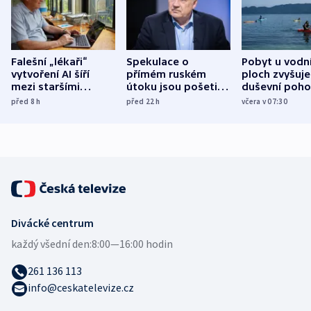
Falešní „lékaři“
Spekulace o
Pobyt u vodn
vytvoření AI šíří
přímém ruském
ploch zvyšuje
mezi staršími
útoku jsou pošetilé,
duševní poho
Poláky nebezpečné
míní estonský
ukázala
před 8
h
před 22
h
včera v 07:30
zdravotní rady
bezpečnostní
mezinárodní 
expert
Divácké centrum
každý všední den:
8:00—16:00 hodin
261 136 113
info@ceskatelevize.cz