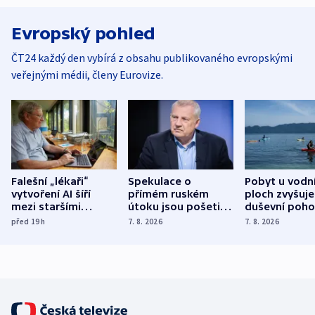
Evropský pohled
ČT24 každý den vybírá z obsahu publikovaného evropskými
veřejnými médii, členy Eurovize.
Falešní „lékaři“
Spekulace o
Pobyt u vodn
vytvoření AI šíří
přímém ruském
ploch zvyšuje
mezi staršími
útoku jsou pošetilé,
duševní poho
Poláky nebezpečné
míní estonský
ukázala
před 19
h
7. 8. 2026
7. 8. 2026
zdravotní rady
bezpečnostní
mezinárodní 
expert