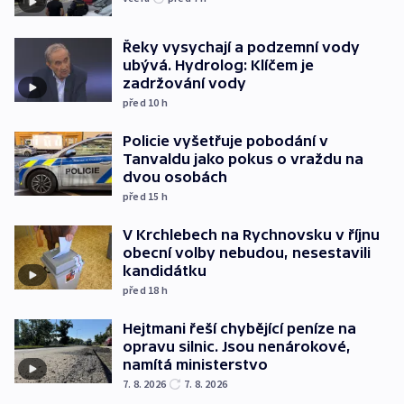
Řeky vysychají a podzemní vody
ubývá. Hydrolog: Klíčem je
zadržování vody
před 10
h
Policie vyšetřuje pobodání v
Tanvaldu jako pokus o vraždu na
dvou osobách
před 15
h
V Krchlebech na Rychnovsku v říjnu
obecní volby nebudou, nesestavili
kandidátku
před 18
h
Hejtmani řeší chybějící peníze na
opravu silnic. Jsou nenárokové,
namítá ministerstvo
7. 8. 2026
7. 8. 2026