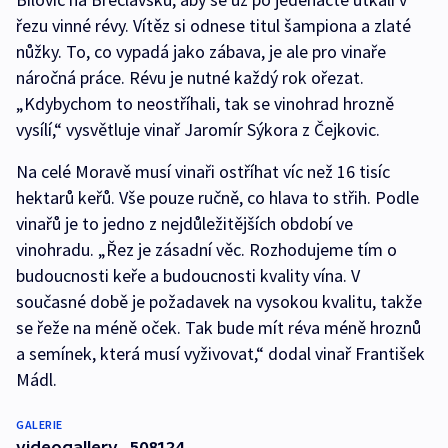
řezu vinné révy. Vítěz si odnese titul šampiona a zlaté
nůžky. To, co vypadá jako zábava, je ale pro vinaře
náročná práce. Révu je nutné každý rok ořezat.
„Kdybychom to neostříhali, tak se vinohrad hrozně
vysílí,“ vysvětluje vinař Jaromír Sýkora z Čejkovic.
Na celé Moravě musí vinaři ostříhat víc než 16 tisíc
hektarů keřů. Vše pouze ručně, co hlava to střih. Podle
vinařů je to jedno z nejdůležitějších období ve
vinohradu. „Řez je zásadní věc. Rozhodujeme tím o
budoucnosti keře a budoucnosti kvality vína. V
současné době je požadavek na vysokou kvalitu, takže
se řeže na méně oček. Tak bude mít réva méně hroznů
a semínek, která musí vyživovat,“ dodal vinař František
Mádl.
GALERIE
videogallery_508124