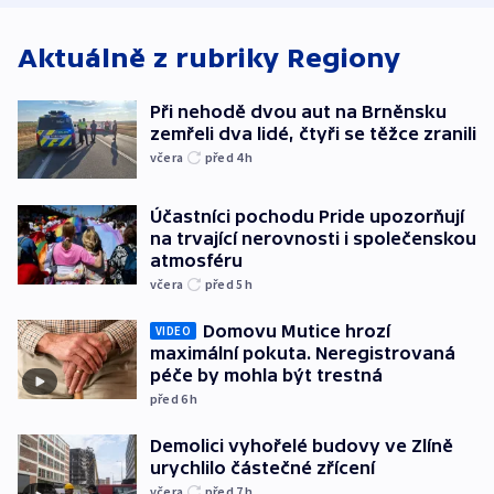
Aktuálně z rubriky
Regiony
Při nehodě dvou aut na Brněnsku
zemřeli dva lidé, čtyři se těžce zranili
včera
před 4
h
Účastníci pochodu Pride upozorňují
na trvající nerovnosti i společenskou
atmosféru
včera
před 5
h
Domovu Mutice hrozí
VIDEO
maximální pokuta. Neregistrovaná
péče by mohla být trestná
před 6
h
Demolici vyhořelé budovy ve Zlíně
urychlilo částečné zřícení
včera
před 7
h