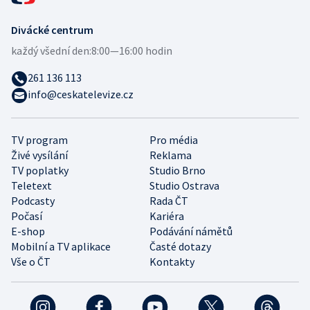
Divácké centrum
každý všední den:
8:00—16:00 hodin
261 136 113
info@ceskatelevize.cz
TV program
Pro média
Živé vysílání
Reklama
TV poplatky
Studio Brno
Teletext
Studio Ostrava
Podcasty
Rada ČT
Počasí
Kariéra
E-shop
Podávání námětů
Mobilní a TV aplikace
Časté dotazy
Vše o ČT
Kontakty