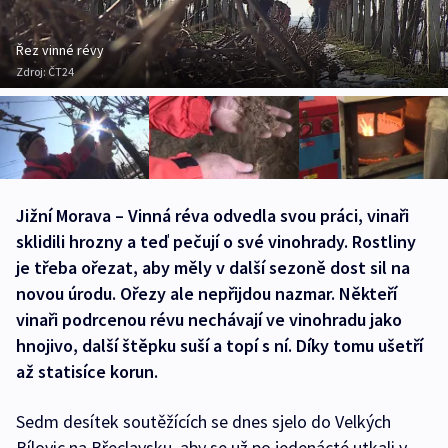
Řez vinné révy
Zdroj:
ČT24
Jižní Morava – Vinná réva odvedla svou práci, vinaři
sklidili hrozny a teď pečují o své vinohrady. Rostliny
je třeba ořezat, aby měly v další sezoně dost sil na
novou úrodu. Ořezy ale nepřijdou nazmar. Někteří
vinaři podrcenou révu nechávají ve vinohradu jako
hnojivo, další štěpku suší a topí s ní. Díky tomu ušetří
až statisíce korun.
Sedm desítek soutěžících se dnes sjelo do Velkých
Bílovic na Břeclavsku, aby se už po jedenácté utkali v