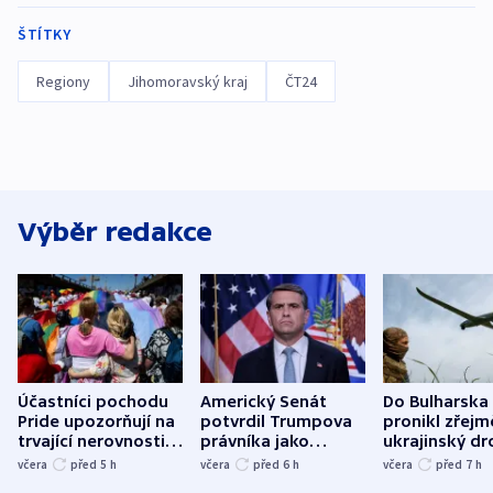
ŠTÍTKY
Regiony
Jihomoravský kraj
ČT24
Výběr redakce
Účastníci pochodu
Americký Senát
Do Bulharska
Pride upozorňují na
potvrdil Trumpova
pronikl zřejm
trvající nerovnosti i
právníka jako
ukrajinský dr
společenskou
ministra
explodoval k
včera
před 5
h
včera
před 6
h
včera
před 7
h
atmosféru
spravedlnosti
od plynovod