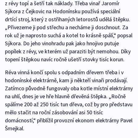
z révy topí a šetří tak náklady. Třeba vinař Jaromír
Sýkora z Čejkovic na Hodonínsku používá speciální
drtící stroj, který z ostřihaných letorostů udělá štěpku.
„Přivezeme ji pod střechu a necháme ji doschnout. Za
rok už je naprosto suchá a kotel to krásně spálí,“ popsal
Sýkora. Do jeho vinohradu pak jako hnojivo putuje
popílek z révy, ve kterém už paraziti být nemohou. Díky
topení štěpkou navíc ročně ušetří stovky tisíc korun.
Réva vinná končí spolu s odpadním dřevem třeba i v
hodonínské elektrárně, kam ji někteří vinaři prodávají.
Zatímco původně fungovaly oba kotle místní elektrárny
na uhlí, dnes je ve hře hlavně dřevěná štěpka. „Ročně
spálíme 200 až 250 tisíc tun dřeva, což by pro představu
mělo stačit na roční zásobování asi 50 tisíc
domácností,“ přiblížil provozní ekonom elektrárny Pavel
Šmejkal.