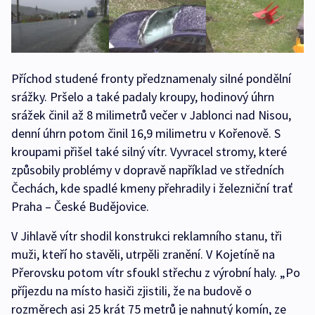
Příchod studené fronty předznamenaly silné pondělní
srážky. Pršelo a také padaly kroupy, hodinový úhrn
srážek činil až 8 milimetrů večer v Jablonci nad Nisou,
denní úhrn potom činil 16,9 milimetru v Kořenově. S
kroupami přišel také silný vítr. Vyvracel stromy, které
způsobily problémy v dopravě například ve středních
Čechách, kde spadlé kmeny přehradily i železniční trať
Praha – České Budějovice.
V Jihlavě vítr shodil konstrukci reklamního stanu, tři
muži, kteří ho stavěli, utrpěli zranění. V Kojetíně na
Přerovsku potom vítr sfoukl střechu z výrobní haly. „Po
příjezdu na místo hasiči zjistili, že na budově o
rozměrech asi 25 krát 75 metrů je nahnutý komín, ze