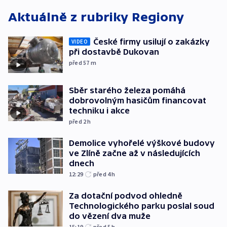
Aktuálně z rubriky
Regiony
České firmy usilují o zakázky
VIDEO
při dostavbě Dukovan
před 57
m
Sběr starého železa pomáhá
dobrovolným hasičům financovat
techniku i akce
před 2
h
Demolice vyhořelé výškové budovy
ve Zlíně začne až v následujících
dnech
12:29
před 4
h
Za dotační podvod ohledně
Technologického parku poslal soud
do vězení dva muže
15:19
před 5
h