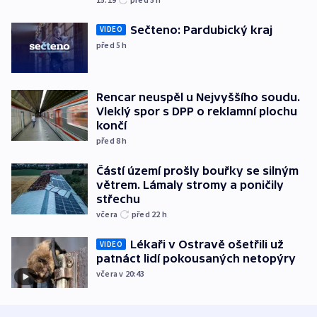
Sečteno: Pardubický kraj
VIDEO
před 5
h
Rencar neuspěl u Nejvyššího soudu.
Vleklý spor s DPP o reklamní plochu
končí
před 8
h
Částí území prošly bouřky se silným
větrem. Lámaly stromy a poničily
střechu
včera
před 22
h
Lékaři v Ostravě ošetřili už
VIDEO
patnáct lidí pokousaných netopýry
včera v 20:43