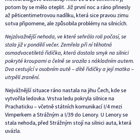
potom by se mělo oteplit. Již první noc a ráno přinesly
až pěticentimetrovou nadílku, která sice pravou zimu
sotva připomene, ale způsobila problémy na silnicích.
Nejzávažnější nehoda, ve které sehrálo roli počasí, se
stala již v pondělí večer. Zemřela při ní těhotná
osmadvacetiletá řidička, která dostala smyk na silnici
pokryté kroupami a čelně se srazila s nákladním autem.
Dva cestující v osobním autě – dítě řidičky a její matka –
utrpěli zranění.
Nejvážnější situace ráno nastala na jihu Čech, kde se
vytvořila ledovka. Vrstva ledu pokryla silnice na
Prachaticku – včetně státních komunikací I/4 mezi
Vimperkem a Strážným a I/39 do Lenory. U Lenory se
stala nehoda, před Strážným stojí na silnici auta, která
uvázla.