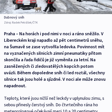
Dubnový sníh
Zdroj:
Radek Petrášek/ČTK
Praha – Na horách i pod nimi v noci a ráno sněžilo. V
Libereckém kraji napadlo až pět centimetrů sněhu,
na Šumavě se zase vytvořila ledovka. Povinnost mít
na vyznačených silnicích zimní pneumatiky přitom
skončila a řada řidičů je již vyměnila za letní. Na
zasněžených či zledovatělých kopcích potom
uvázli. Během dopoledne sníh či led roztál, všechny
silnice tak jsou holé a sjízdné. V noci ale může znovu
napadnout.
Teploty, které jsou nižší než leckdy v uplynulou zimu, s
sebou přinesly čerstvý sníh. Do čtvrtečního rána ho
meteorologové očekávají mezi 10 a 20 centimetry,