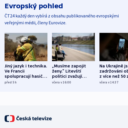
Evropský pohled
ČT24 každý den vybírá z obsahu publikovaného evropskými
veřejnými médii, členy Eurovize.
Jiný jazyk i technika.
„Musíme zapojit
Na Ukrajině j
Ve Francii
ženy.“ Litevští
zadržováni o
spolupracují hasiči z
politici zvažují
z více než 50 
různých zemí
dohodu o
Bojovali na s
před 5
h
včera v 16:00
včera v 14:37
demografii
Ruska