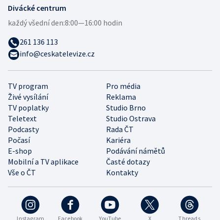
Divácké centrum
každý všední den:
8:00—16:00 hodin
261 136 113
info@ceskatelevize.cz
TV program
Pro média
Živé vysílání
Reklama
TV poplatky
Studio Brno
Teletext
Studio Ostrava
Podcasty
Rada ČT
Počasí
Kariéra
E-shop
Podávání námětů
Mobilní a TV aplikace
Časté dotazy
Vše o ČT
Kontakty
Instagram
Facebook
YouTube
X
Threads