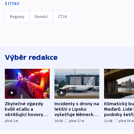
ŠTÍTKY
Regiony
Domácí
ČT24
Výběr redakce
Zbytečné výjezdy
Incidenty s drony na
Klimatický b
kvůli eCallu a
letišti v Lipsku
Maďarů. Lidé 
obtěžující hovory
vyšetřuje Německo
podniky šetří
zdržují záchranáře
jako úmyslný pokus
omezuje se d
před 2
m
10:56
před 27
m
12:08
před 34
o způsobení
i svícení
exploze