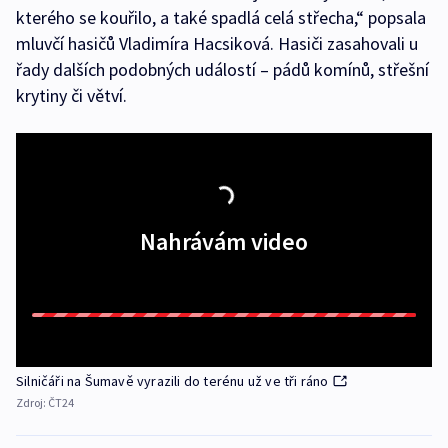
kterého se kouřilo, a také spadlá celá střecha,“ popsala
mluvčí hasičů Vladimíra Hacsiková. Hasiči zasahovali u
řady dalších podobných událostí – pádů komínů, střešní
krytiny či větví.
Nahrávám video
Silničáři na Šumavě vyrazili do terénu už ve tři ráno
Zdroj:
ČT24