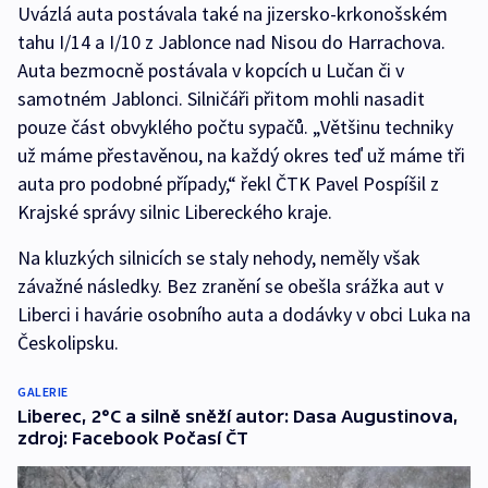
Uvázlá auta postávala také na jizersko-krkonošském
tahu I/14 a I/10 z Jablonce nad Nisou do Harrachova.
Auta bezmocně postávala v kopcích u Lučan či v
samotném Jablonci. Silničáři přitom mohli nasadit
pouze část obvyklého počtu sypačů. „Většinu techniky
už máme přestavěnou, na každý okres teď už máme tři
auta pro podobné případy,“ řekl ČTK Pavel Pospíšil z
Krajské správy silnic Libereckého kraje.
Na kluzkých silnicích se staly nehody, neměly však
závažné následky. Bez zranění se obešla srážka aut v
Liberci i havárie osobního auta a dodávky v obci Luka na
Českolipsku.
GALERIE
Liberec, 2°C a silně sněží autor: Dasa Augustinova,
zdroj: Facebook Počasí ČT