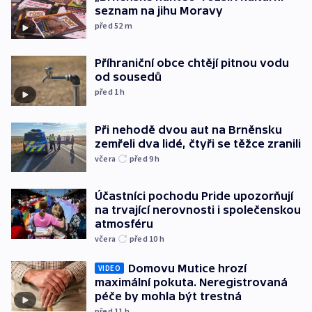
seznam na jihu Moravy
před 52
m
Příhraniční obce chtějí pitnou vodu
od sousedů
před 1
h
Při nehodě dvou aut na Brněnsku
zemřeli dva lidé, čtyři se těžce zranili
včera
před 9
h
Účastníci pochodu Pride upozorňují
na trvající nerovnosti i společenskou
atmosféru
včera
před 10
h
Domovu Mutice hrozí
VIDEO
maximální pokuta. Neregistrovaná
péče by mohla být trestná
před 11
h