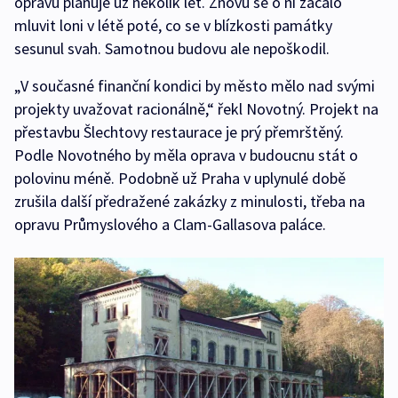
opravu plánuje už několik let. Znovu se o ní začalo
mluvit loni v létě poté, co se v blízkosti památky
sesunul svah. Samotnou budovu ale nepoškodil.
„V současné finanční kondici by město mělo nad svými
projekty uvažovat racionálně,“ řekl Novotný. Projekt na
přestavbu Šlechtovy restaurace je prý přemrštěný.
Podle Novotného by měla oprava v budoucnu stát o
polovinu méně. Podobně už Praha v uplynulé době
zrušila další předražené zakázky z minulosti, třeba na
opravu Průmyslového a Clam-Gallasova paláce.