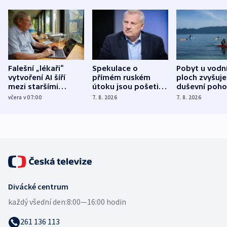
Falešní „lékaři“
Spekulace o
Pobyt u vodn
vytvoření AI šíří
přímém ruském
ploch zvyšuje
mezi staršími
útoku jsou pošetilé,
duševní poho
Poláky nebezpečné
míní estonský
ukázala
včera v 07:00
7. 8. 2026
7. 8. 2026
zdravotní rady
bezpečnostní
mezinárodní 
expert
Divácké centrum
každý všední den:
8:00—16:00 hodin
261 136 113