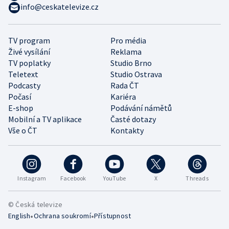
info@ceskatelevize.cz
TV program
Pro média
Živé vysílání
Reklama
TV poplatky
Studio Brno
Teletext
Studio Ostrava
Podcasty
Rada ČT
Počasí
Kariéra
E-shop
Podávání námětů
Mobilní a TV aplikace
Časté dotazy
Vše o ČT
Kontakty
Instagram
Facebook
YouTube
X
Threads
© Česká televize
•
•
English
Ochrana soukromí
Přístupnost