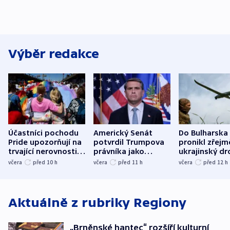
Výběr redakce
Účastníci pochodu
Americký Senát
Do Bulharska
Pride upozorňují na
potvrdil Trumpova
pronikl zřejm
trvající nerovnosti i
právníka jako
ukrajinský dr
společenskou
ministra
explodoval k
včera
před 10
h
včera
před 11
h
včera
před 12
h
atmosféru
spravedlnosti
od plynovod
Aktuálně z rubriky
Regiony
„Brněnské hantec“ rozšíří kulturní