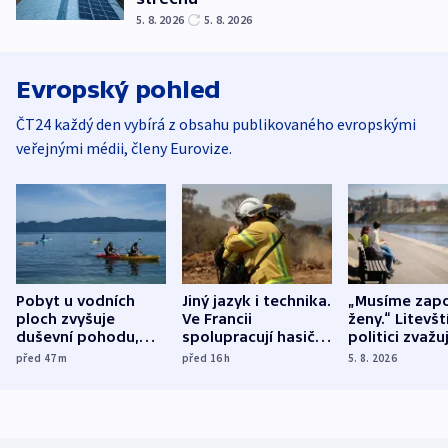
5. 8. 2026
5. 8. 2026
Evropský pohled
ČT24 každý den vybírá z obsahu publikovaného evropskými
veřejnými médii, členy Eurovize.
Pobyt u vodních
Jiný jazyk i technika.
„Musíme zapo
ploch zvyšuje
Ve Francii
ženy.“ Litevšt
duševní pohodu,
spolupracují hasiči z
politici zvažuj
ukázala
různých zemí
dohodu o
před 47
m
před 16
h
5. 8. 2026
mezinárodní studie
demografii