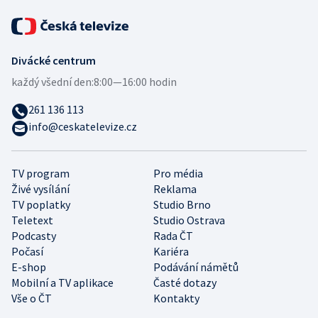
Divácké centrum
každý všední den:
8:00—16:00 hodin
261 136 113
info@ceskatelevize.cz
TV program
Pro média
Živé vysílání
Reklama
TV poplatky
Studio Brno
Teletext
Studio Ostrava
Podcasty
Rada ČT
Počasí
Kariéra
E-shop
Podávání námětů
Mobilní a TV aplikace
Časté dotazy
Vše o ČT
Kontakty