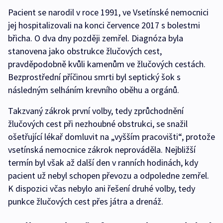
Pacient se narodil v roce 1991, ve Vsetínské nemocnici
jej hospitalizovali na konci července 2017 s bolestmi
břicha. O dva dny později zemřel. Diagnóza byla
stanovena jako obstrukce žlučových cest,
pravděpodobně kvůli kamenům ve žlučových cestách.
Bezprostřední příčinou smrti byl septický šok s
následným selháním krevního oběhu a orgánů.
Takzvaný zákrok první volby, tedy zprůchodnění
žlučových cest při nezhoubné obstrukci, se snažil
ošetřující lékař domluvit na „vyšším pracovišti“, protože
vsetínská nemocnice zákrok neprováděla. Nejbližší
termín byl však až další den v ranních hodinách, kdy
pacient už nebyl schopen převozu a odpoledne zemřel.
K dispozici včas nebylo ani řešení druhé volby, tedy
punkce žlučových cest přes játra a drenáž.