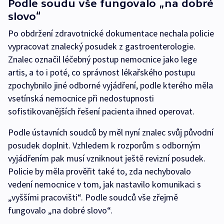
Podle soudu vše fungovalo „na dobré
slovo“
Po obdržení zdravotnické dokumentace nechala policie
vypracovat znalecký posudek z gastroenterologie.
Znalec označil léčebný postup nemocnice jako lege
artis, a to i poté, co správnost lékařského postupu
zpochybnilo jiné odborné vyjádření, podle kterého měla
vsetínská nemocnice při nedostupnosti
sofistikovanějších řešení pacienta ihned operovat.
Podle ústavních soudců by měl nyní znalec svůj původní
posudek doplnit. Vzhledem k rozporům s odborným
vyjádřením pak musí vzniknout ještě revizní posudek.
Policie by měla prověřit také to, zda nechybovalo
vedení nemocnice v tom, jak nastavilo komunikaci s
„vyššími pracovišti“. Podle soudců vše zřejmě
fungovalo „na dobré slovo“.