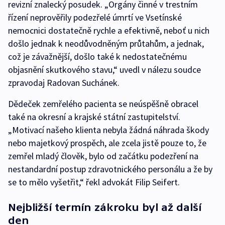
revizní znalecký posudek. „Orgány činné v trestním
řízení neprověřily podezřelé úmrtí ve Vsetínské
nemocnici dostatečně rychle a efektivně, neboť u nich
došlo jednak k neodůvodněným průtahům, a jednak,
což je závažnější, došlo také k nedostatečnému
objasnění skutkového stavu,“ uvedl v nálezu soudce
zpravodaj Radovan Suchánek.
Dědeček zemřelého pacienta se neúspěšně obracel
také na okresní a krajské státní zastupitelství.
„Motivací našeho klienta nebyla žádná náhrada škody
nebo majetkový prospěch, ale zcela jistě pouze to, že
zemřel mladý člověk, bylo od začátku podezření na
nestandardní postup zdravotnického personálu a že by
se to mělo vyšetřit,“ řekl advokát Filip Seifert.
Nejbližší termín zákroku byl až další
den