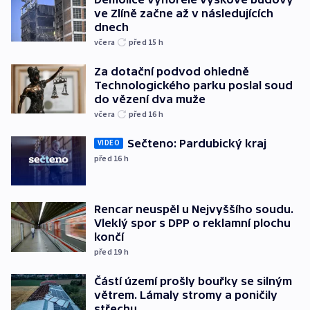
ve Zlíně začne až v následujících
dnech
včera
před 15
h
Za dotační podvod ohledně
Technologického parku poslal soud
do vězení dva muže
včera
před 16
h
Sečteno: Pardubický kraj
VIDEO
před 16
h
Rencar neuspěl u Nejvyššího soudu.
Vleklý spor s DPP o reklamní plochu
končí
před 19
h
Částí území prošly bouřky se silným
větrem. Lámaly stromy a poničily
střechu