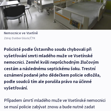
Nemocnice ve Vsetíně
Zdroj:
Dalibor Glück/ČTK
Policisté podle Ústavního soudu chybovali při
vyšetřování smrti mladého muže ve Vsetínské
nemocnici. Zemřel kvůli neprůchodným žlučovým
cestám a následnému septickému šoku. Trestní
oznámení podané jeho dědečkem policie odložila,
podle soudců tím ale porušila právo na účinné
vyšetřování.
Případem úmrtí mladého muže ve Vsetínské nemocnici
se musí policie zabývat znovu a bude nutné zadat