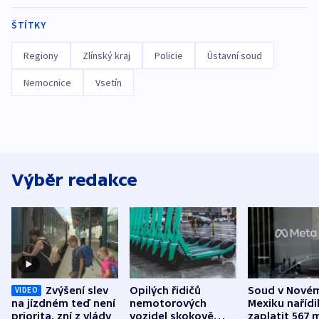
ŠTÍTKY
Regiony
Zlínský kraj
Policie
Ústavní soud
Nemocnice
Vsetín
Výběr redakce
Zvýšení slev
Opilých řidičů
Soud v Nové
VIDEO
na jízdném teď není
nemotorových
Mexiku nařídi
priorita, zní z vlády
vozidel skokově
zaplatit 567 