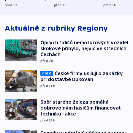
přibylo, nejvíc ve
dolarů kvůli 
před 1
h
před 2
h
před 3
h
středních Čechách
způsobené d
Aktuálně z rubriky
Regiony
Opilých řidičů nemotorových vozidel
skokově přibylo, nejvíc ve středních
Čechách
před 2
h
České firmy usilují o zakázky
VIDEO
při dostavbě Dukovan
před 11
h
Sběr starého železa pomáhá
dobrovolným hasičům financovat
techniku i akce
před 13
h
Demolice vyhořelé výškové budovy