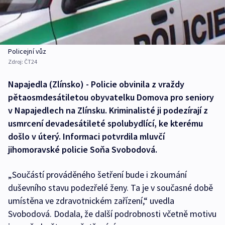
Policejní vůz
Zdroj:
ČT24
Napajedla (Zlínsko) - Policie obvinila z vraždy
pětaosmdesátiletou obyvatelku Domova pro seniory
v Napajedlech na Zlínsku. Kriminalisté ji podezírají z
usmrcení devadesátileté spolubydlící, ke kterému
došlo v úterý. Informaci potvrdila mluvčí
jihomoravské policie Soňa Svobodová.
„Součástí prováděného šetření bude i zkoumání
duševního stavu podezřelé ženy. Ta je v současné době
umístěna ve zdravotnickém zařízení,“ uvedla
Svobodová. Dodala, že další podrobnosti včetně motivu