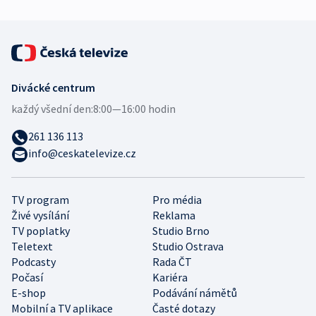
Divácké centrum
každý všední den:
8:00—16:00 hodin
261 136 113
info@ceskatelevize.cz
TV program
Pro média
Živé vysílání
Reklama
TV poplatky
Studio Brno
Teletext
Studio Ostrava
Podcasty
Rada ČT
Počasí
Kariéra
E-shop
Podávání námětů
Mobilní a TV aplikace
Časté dotazy