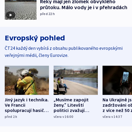
Řeky mají jen zlomek obvyklého
průtoku. Málo vody je i v přehradách
před 22
h
Evropský pohled
ČT24 každý den vybírá z obsahu publikovaného evropskými
veřejnými médii, členy Eurovize.
Jiný jazyk i technika.
„Musíme zapojit
Na Ukrajině j
Ve Francii
ženy.“ Litevští
zadržováni o
spolupracují hasiči z
politici zvažují
z více než 50 
různých zemí
dohodu o
Bojovali na s
před 2
h
včera v 16:00
včera v 14:37
demografii
Ruska