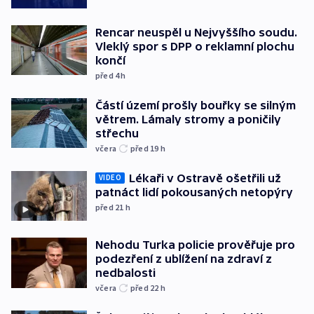
Rencar neuspěl u Nejvyššího soudu.
Vleklý spor s DPP o reklamní plochu
končí
před 4
h
Částí území prošly bouřky se silným
větrem. Lámaly stromy a poničily
střechu
včera
před 19
h
Lékaři v Ostravě ošetřili už
VIDEO
patnáct lidí pokousaných netopýry
před 21
h
Nehodu Turka policie prověřuje pro
podezření z ublížení na zdraví z
nedbalosti
včera
před 22
h