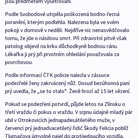
jsou předmětem vyšetřování.
Podle Svobodové utrpěla poškozená bodno-řezná
poranění, kterým podlehla. Nalezena byla ve svém
pokoji v domově v neděli. Nejdříve nic nenasvědčovalo
tomu, že jde o násilnou smrt. Při zdravotní pitvě však
patolog objevil na krku důchodkyně bodnou ránu.
Lékařka ji prý při prvotním ohledání považovala za
povrchovou.
Podle informací ČTK policie nalezla v zásuvce
podezřelé ženy zakrvácený nůž. Dosud bezúhonná paní
prý uvedla, že „se to stalo“. Ženě hrozí až 15 let vězení.
Pokud se podezření potvrdí, půjde letos na Zlínsku o
třetí vraždu či pokus o vraždu. V srpnu údajně mladý pár
ubil v Otrokovicích jednapadesátiletého muže, v
červenci prý jednadvacetiletý řidič Škody Felicia poblíž
Tlumačova úmyslně najel do protijedoucího vozidla,