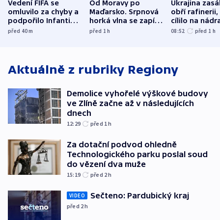
Vedení FIFA se
Od Moravy po
Ukrajina zasá
omluvilo za chyby a
Maďarsko. Srpnová
obří rafinerii
podpořilo Infantina.
horká vlna se zapíše
cílilo na nádra
UEFA trvá na
do dějin
autobus
před 40
m
před 1
h
08:52
před 1
h
bojkotu
klimatologie
Aktuálně z rubriky
Regiony
Demolice vyhořelé výškové budovy
ve Zlíně začne až v následujících
dnech
12:29
před 1
h
Za dotační podvod ohledně
Technologického parku poslal soud
do vězení dva muže
15:19
před 2
h
Sečteno: Pardubický kraj
VIDEO
před 2
h