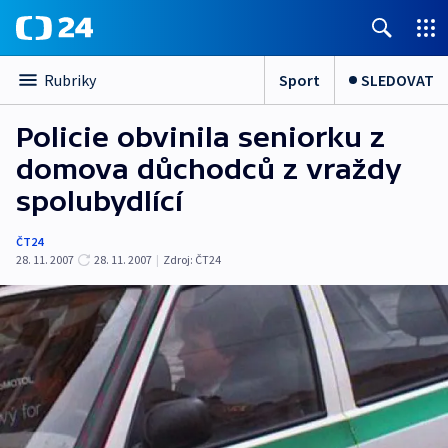
Sport
SLEDOVAT
Rubriky
Policie obvinila seniorku z
domova důchodců z vraždy
spolubydlící
ČT24
28. 11. 2007
28. 11. 2007
|
Zdroj:
ČT24