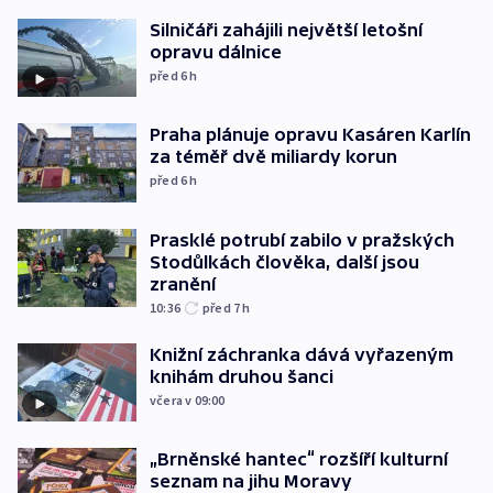
Silničáři zahájili největší letošní
opravu dálnice
před 6
h
Praha plánuje opravu Kasáren Karlín
za téměř dvě miliardy korun
před 6
h
Prasklé potrubí zabilo v pražských
Stodůlkách člověka, další jsou
zranění
10:36
před 7
h
Knižní záchranka dává vyřazeným
knihám druhou šanci
včera v 09:00
„Brněnské hantec“ rozšíří kulturní
seznam na jihu Moravy