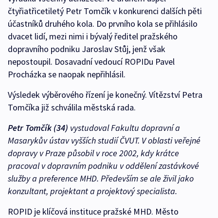
čtyřiatřicetiletý Petr Tomčík v konkurenci dalších pěti
účastníků druhého kola. Do prvního kola se přihlásilo
dvacet lidí, mezi nimi i bývalý ředitel pražského
dopravního podniku Jaroslav Stůj, jenž však
nepostoupil. Dosavadní vedoucí ROPIDu Pavel
Procházka se naopak nepřihlásil.
Výsledek výběrového řízení je konečný. Vítězství Petra
Tomčíka již schválila městská rada.
Petr Tomčík (34)
vystudoval Fakultu dopravní a
Masarykův ústav vyšších studií ČVUT. V oblasti veřejné
dopravy v Praze působil v roce 2002, kdy krátce
pracoval v dopravním podniku v oddělení zastávkové
služby a preference MHD. Především se ale živil jako
konzultant, projektant a projektový specialista.
ROPID je klíčová instituce pražské MHD. Město