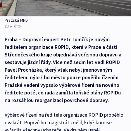
Pražská MHD
Zdroj:
ČT24
Praha – Dopravní expert Petr Tomčík je novým
ředitelem organizace ROPID, která v Praze a části
Středočeského kraje objednává veřejnou dopravu a
sestavuje jízdní řády. Více než sedm let vedl ROPID
Pavel Procházka, který však nebyl jmenovaným
ředitelem, nýbrž ho město pouze pověřilo řízením.
Pražské vedení vypsalo výběrové řízení na nového
ředitele poté, co rada zamítla loňské plány ROPIDu
na rozsáhlou reorganizaci povrchové dopravy.
Výběrové řízení na ředitele organizace ROPID proběhlo
dvakrát. Poprvé ho magistrát zrušil, když komise
vyřadila všechny uchazeče. Ve druhém uspěl