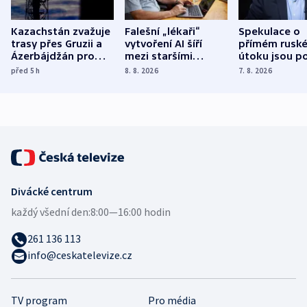
Kazachstán zvažuje
Falešní „lékaři“
Spekulace o
trasy přes Gruzii a
vytvoření AI šíří
přímém rusk
Ázerbájdžán pro
mezi staršími
útoku jsou po
vývoz ropy do
Poláky nebezpečné
míní estonsk
před 5
h
8. 8. 2026
7. 8. 2026
Evropy
zdravotní rady
bezpečnostn
expert
Divácké centrum
každý všední den:
8:00—16:00 hodin
261 136 113
info@ceskatelevize.cz
TV program
Pro média