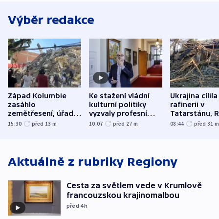
Výběr redakce
Západ Kolumbie
Ke stažení vládní
Ukrajina cílila
zasáhlo
kulturní politiky
rafinerii v
zemětřesení, úřady
vyzvaly profesní
Tatarstánu, 
hlásí přes sto obětí
organizace, spolky i
útočilo na mě
15:30
před 13
m
10:07
před 27
m
08:44
před 31
odbory
benzinky či s
WHO
Aktuálně z rubriky
Regiony
Cesta za světlem vede v Krumlově
francouzskou krajinomalbou
před 4
h