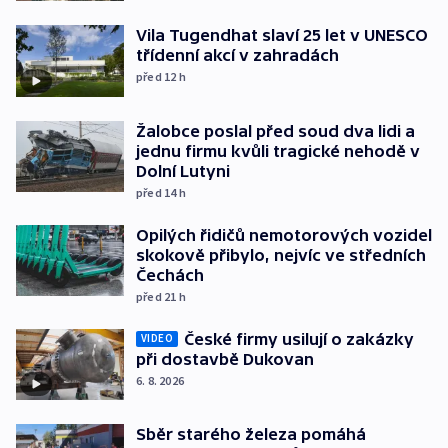
Vila Tugendhat slaví 25 let v UNESCO
třídenní akcí v zahradách
před 12
h
Žalobce poslal před soud dva lidi a
jednu firmu kvůli tragické nehodě v
Dolní Lutyni
před 14
h
Opilých řidičů nemotorových vozidel
skokově přibylo, nejvíc ve středních
Čechách
před 21
h
České firmy usilují o zakázky
VIDEO
při dostavbě Dukovan
6. 8. 2026
Sběr starého železa pomáhá