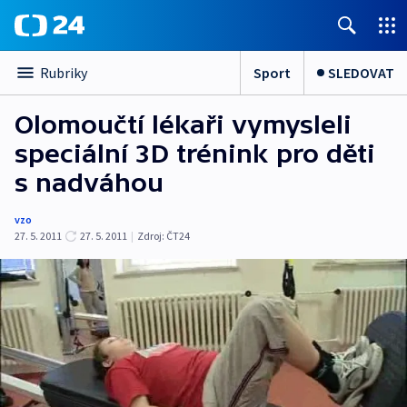
Sport
SLEDOVAT
Rubriky
Olomoučtí lékaři vymysleli
speciální 3D trénink pro děti
s nadváhou
vzo
27. 5. 2011
27. 5. 2011
|
Zdroj:
ČT24