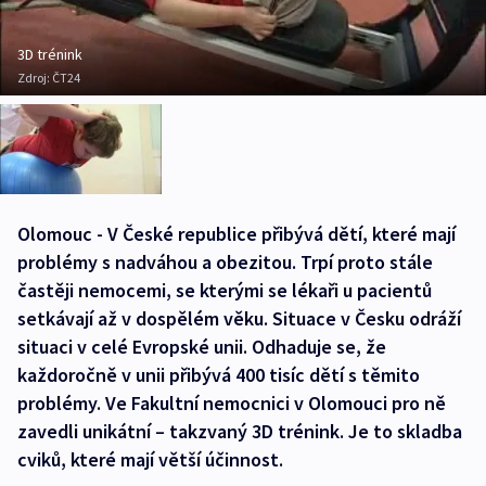
3D trénink
Zdroj:
ČT24
Olomouc - V České republice přibývá dětí, které mají
problémy s nadváhou a obezitou. Trpí proto stále
častěji nemocemi, se kterými se lékaři u pacientů
setkávají až v dospělém věku. Situace v Česku odráží
situaci v celé Evropské unii. Odhaduje se, že
každoročně v unii přibývá 400 tisíc dětí s těmito
problémy. Ve Fakultní nemocnici v Olomouci pro ně
zavedli unikátní – takzvaný 3D trénink. Je to skladba
cviků, které mají větší účinnost.