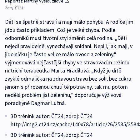
Reportáž Martiny Vysloužilové
Zdroj:
ČT24
Děti se špatně stravují a mají málo pohybu. A rodiče jim
jdou často příkladem. Což je velká chyba. Podle
odborníků musí životní styl změnit celá rodina. „Děti
nejedí pravidelně, vynechávají snídani. Nepijí, jak mají, v
jídelníčku je často velice málo ovoce a zeleniny,“
vyjmenovává nejčastější chyby ve stravovacím režimu
nutriční terapeutka Marta Hradilová. „Když je dítě
zvyklé odmalička na zdravou stravu bez soli, bez cukru
jenom s přirozenou chutí té potraviny, tak mu potom
nedělá problém jíst zeleninu,“ doporučuje výživová
poradkyně Dagmar Lužná.
3D trénink autor: ČT24, zdroj: ČT24
http://img2.ct24.cz/cache/140x78/article/26/2585/2584
3D trénink autor: ČT24, zdroj: ČT24