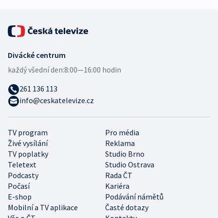
Divácké centrum
každý všední den:
8:00—16:00 hodin
261 136 113
info@ceskatelevize.cz
TV program
Pro média
Živé vysílání
Reklama
TV poplatky
Studio Brno
Teletext
Studio Ostrava
Podcasty
Rada ČT
Počasí
Kariéra
E-shop
Podávání námětů
Mobilní a TV aplikace
Časté dotazy