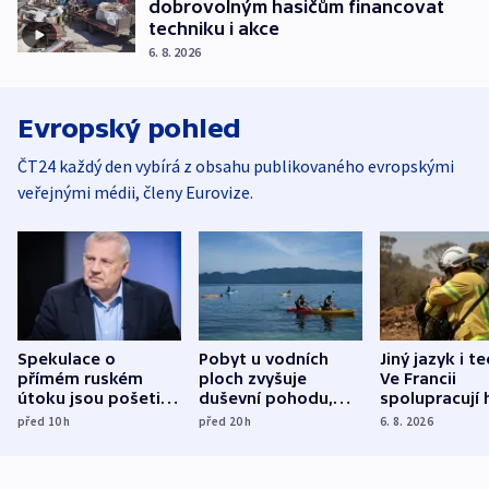
dobrovolným hasičům financovat
techniku i akce
6. 8. 2026
Evropský pohled
ČT24 každý den vybírá z obsahu publikovaného evropskými
veřejnými médii, členy Eurovize.
Spekulace o
Pobyt u vodních
Jiný jazyk i t
přímém ruském
ploch zvyšuje
Ve Francii
útoku jsou pošetilé,
duševní pohodu,
spolupracují h
míní estonský
ukázala
různých zemí
před 10
h
před 20
h
6. 8. 2026
bezpečnostní
mezinárodní studie
expert