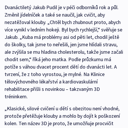
Dvanáctiletý Jakub Pudil je v péči odborníků rok a půl.
Změnil jídelníček a také se naučil, jak cvičit, aby
nezatěžoval klouby. „Chtěl bych zhubnout proto, abych
více vynikl v ledním hokeji. Byl bych rychlejší,“ svěřuje se
Jakub. „Kuba má problémy asi od pěti let, chodil ještě
do školky, tak jsme to neřešili, jen jsme hlídali stravu,
ale zvýšila se mu hladina cholesterolu, takže jsme začali
chodit sem,“ říká jeho matka. Podle průzkumu má
potíže s váhou dvacet procent dětí do dvanácti let. A
tvrzení, že z toho vyrostou, je mylné. Na Klinice
tělovýchovného lékařství a kardiovaskulární
rehabilitace přišli s novinkou – takzvaným 3D
tréninkem.
„Klasické, silové cvičení u dětí s obezitou není vhodné,
protože přetěžuje klouby a mohlo by dojít k poškození
kolen. Ten název 3D je proto, že umožňuje procvičit