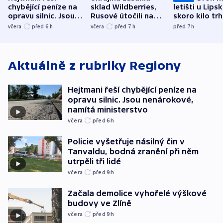
chybějící peníze na
sklad Wildberries,
letišti u Lips
opravu silnic. Jsou
Rusové útočili na
skoro kilo trh
nenárokové, namítá
trh, hasiče či
indicie ukazuj
včera
před 6
h
včera
před 7
h
před 7
h
ministerstvo
stadion
Rusko
Aktuálně z rubriky
Regiony
Hejtmani řeší chybějící peníze na
opravu silnic. Jsou nenárokové,
namítá ministerstvo
včera
před 6
h
Policie vyšetřuje násilný čin v
Tanvaldu, bodná zranění při něm
utrpěli tři lidé
včera
před 9
h
Začala demolice vyhořelé výškové
budovy ve Zlíně
včera
před 9
h