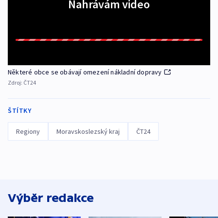
Nahrávám video
Některé obce se obávají omezení nákladní dopravy
Zdroj:
ČT24
ŠTÍTKY
Regiony
Moravskoslezský kraj
ČT24
Výběr redakce