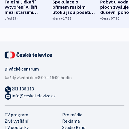
Falešní „lékaři“
Spekulace o
Pobyt u vodn
vytvoření AI šíří
přímém ruském
ploch zvyšuje
mezi staršími
útoku jsou pošetilé,
duševní poho
Poláky nebezpečné
míní estonský
ukázala
před 13
h
včera v 17:11
včera v 07:30
zdravotní rady
bezpečnostní
mezinárodní 
expert
Divácké centrum
každý všední den:
8:00—16:00 hodin
261 136 113
info@ceskatelevize.cz
TV program
Pro média
Živé vysílání
Reklama
TV poplatky
Studio Brno