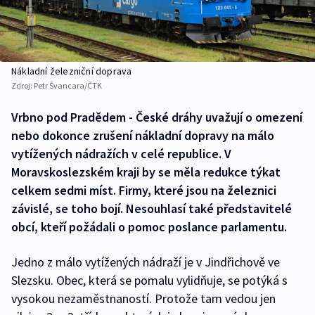
Nákladní železniční doprava
Zdroj:
Petr Švancara/ČTK
Vrbno pod Pradědem - České dráhy uvažují o omezení
nebo dokonce zrušení nákladní dopravy na málo
vytížených nádražích v celé republice. V
Moravskoslezském kraji by se měla redukce týkat
celkem sedmi míst. Firmy, které jsou na železnici
závislé, se toho bojí. Nesouhlasí také představitelé
obcí, kteří požádali o pomoc poslance parlamentu.
Jedno z málo vytížených nádraží je v Jindřichově ve
Slezsku. Obec, která se pomalu vylidňuje, se potýká s
vysokou nezaměstnaností. Protože tam vedou jen