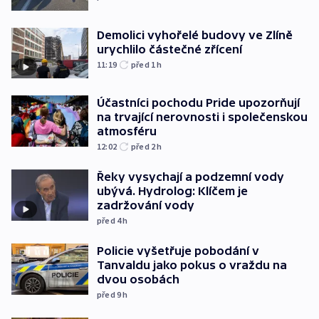
Demolici vyhořelé budovy ve Zlíně
urychlilo částečné zřícení
11:19
před 1
h
Účastníci pochodu Pride upozorňují
na trvající nerovnosti i společenskou
atmosféru
12:02
před 2
h
Řeky vysychají a podzemní vody
ubývá. Hydrolog: Klíčem je
zadržování vody
před 4
h
Policie vyšetřuje pobodání v
Tanvaldu jako pokus o vraždu na
dvou osobách
před 9
h