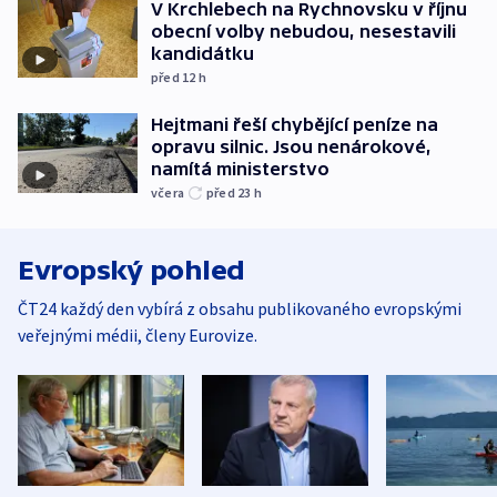
V Krchlebech na Rychnovsku v říjnu
obecní volby nebudou, nesestavili
kandidátku
před 12
h
Hejtmani řeší chybějící peníze na
opravu silnic. Jsou nenárokové,
namítá ministerstvo
včera
před 23
h
Evropský pohled
ČT24 každý den vybírá z obsahu publikovaného evropskými
veřejnými médii, členy Eurovize.