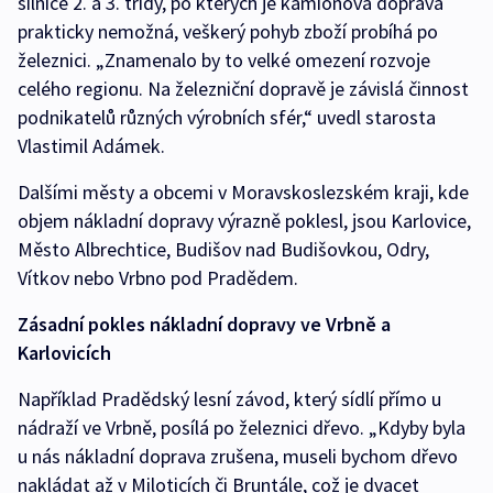
silnice 2. a 3. třídy, po kterých je kamionová doprava
prakticky nemožná, veškerý pohyb zboží probíhá po
železnici. „Znamenalo by to velké omezení rozvoje
celého regionu. Na železniční dopravě je závislá činnost
podnikatelů různých výrobních sfér,“ uvedl starosta
Vlastimil Adámek.
Dalšími městy a obcemi v Moravskoslezském kraji, kde
objem nákladní dopravy výrazně poklesl, jsou Karlovice,
Město Albrechtice, Budišov nad Budišovkou, Odry,
Vítkov nebo Vrbno pod Pradědem.
Zásadní pokles nákladní dopravy ve Vrbně a
Karlovicích
Například Pradědský lesní závod, který sídlí přímo u
nádraží ve Vrbně, posílá po železnici dřevo. „Kdyby byla
u nás nákladní doprava zrušena, museli bychom dřevo
nakládat až v Miloticích či Bruntále, což je dvacet