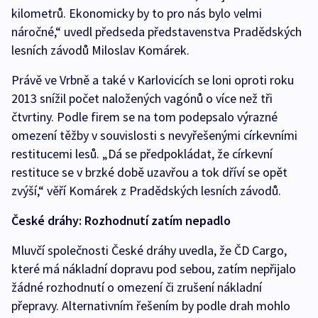
kilometrů. Ekonomicky by to pro nás bylo velmi
náročné,“ uvedl předseda představenstva Pradědských
lesních závodů Miloslav Komárek.
Právě ve Vrbně a také v Karlovicích se loni oproti roku
2013 snížil počet naložených vagónů o více než tři
čtvrtiny. Podle firem se na tom podepsalo výrazné
omezení těžby v souvislosti s nevyřešenými církevními
restitucemi lesů. „Dá se předpokládat, že církevní
restituce se v brzké době uzavřou a tok dříví se opět
zvýší,“ věří Komárek z Pradědských lesních závodů.
České dráhy: Rozhodnutí zatím nepadlo
Mluvčí společnosti České dráhy uvedla, že ČD Cargo,
které má nákladní dopravu pod sebou, zatím nepřijalo
žádné rozhodnutí o omezení či zrušení nákladní
přepravy. Alternativním řešením by podle drah mohlo