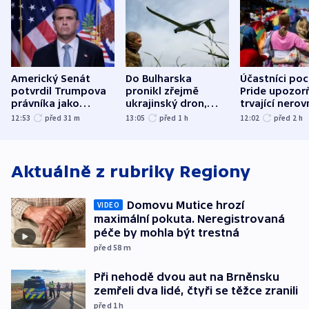
Americký Senát
Do Bulharska
Účastníci po
potvrdil Trumpova
pronikl zřejmě
Pride upozorň
právníka jako
ukrajinský dron,
trvající nerov
ministra
explodoval kilometr
společensko
12:53
před 31
m
13:05
před 1
h
12:02
před 2
h
spravedlnosti
od plynovodu
atmosféru
Aktuálně z rubriky
Regiony
Domovu Mutice hrozí
VIDEO
maximální pokuta. Neregistrovaná
péče by mohla být trestná
před 58
m
Při nehodě dvou aut na Brněnsku
zemřeli dva lidé, čtyři se těžce zranili
před 1
h