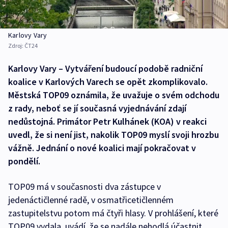
Karlovy Vary
Zdroj:
ČT24
Karlovy Vary – Vytváření budoucí podobě radniční
koalice v Karlových Varech se opět zkomplikovalo.
Městská TOP09 oznámila, že uvažuje o svém odchodu
z rady, neboť se jí současná vyjednávání zdají
nedůstojná. Primátor Petr Kulhánek (KOA) v reakci
uvedl, že si není jist, nakolik TOP09 myslí svoji hrozbu
vážně. Jednání o nové koalici mají pokračovat v
pondělí.
TOP09 má v současnosti dva zástupce v
jedenáctičlenné radě, v osmatřicetičlenném
zastupitelstvu potom má čtyři hlasy. V prohlášení, které
TOP09 vydala, uvádí, že se nadále nehodlá účastnit