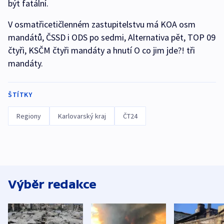
být fatální.
V osmatřicetičlenném zastupitelstvu má KOA osm
mandátů, ČSSD i ODS po sedmi, Alternativa pět, TOP 09
čtyři, KSČM čtyři mandáty a hnutí O co jim jde?! tři
mandáty.
ŠTÍTKY
Regiony
Karlovarský kraj
ČT24
Výběr redakce