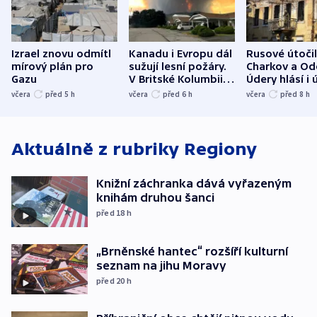
Izrael znovu odmítl
Kanadu i Evropu dál
Rusové útočil
mírový plán pro
sužují lesní požáry.
Charkov a Od
Gazu
V Britské Kolumbii
Údery hlásí i 
evakuovali tisíce lidí
Bělgorodu
včera
před 5
h
včera
před 6
h
včera
před 8
h
Aktuálně z rubriky
Regiony
Knižní záchranka dává vyřazeným
knihám druhou šanci
před 18
h
„Brněnské hantec“ rozšíří kulturní
seznam na jihu Moravy
před 20
h