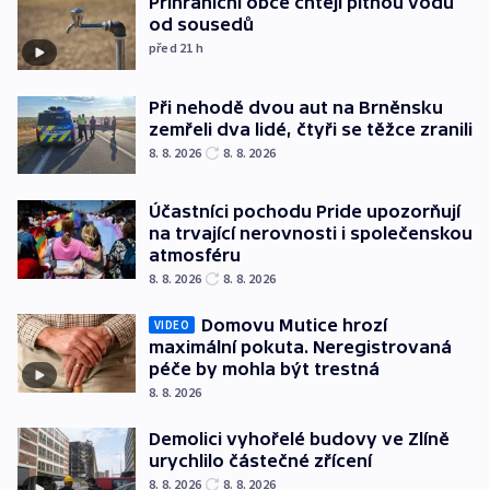
Příhraniční obce chtějí pitnou vodu
od sousedů
před 21
h
Při nehodě dvou aut na Brněnsku
zemřeli dva lidé, čtyři se těžce zranili
8. 8. 2026
8. 8. 2026
Účastníci pochodu Pride upozorňují
na trvající nerovnosti i společenskou
atmosféru
8. 8. 2026
8. 8. 2026
Domovu Mutice hrozí
VIDEO
maximální pokuta. Neregistrovaná
péče by mohla být trestná
8. 8. 2026
Demolici vyhořelé budovy ve Zlíně
urychlilo částečné zřícení
8. 8. 2026
8. 8. 2026