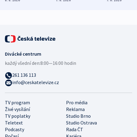
8. 8. 2026
7. 8. 2026
7. 8. 2026
zdravotní rady
bezpečnostní
mezinárodní 
expert
Divácké centrum
každý všední den:
8:00—16:00 hodin
261 136 113
info@ceskatelevize.cz
TV program
Pro média
Živé vysílání
Reklama
TV poplatky
Studio Brno
Teletext
Studio Ostrava
Podcasty
Rada ČT
Počasí
Kariéra