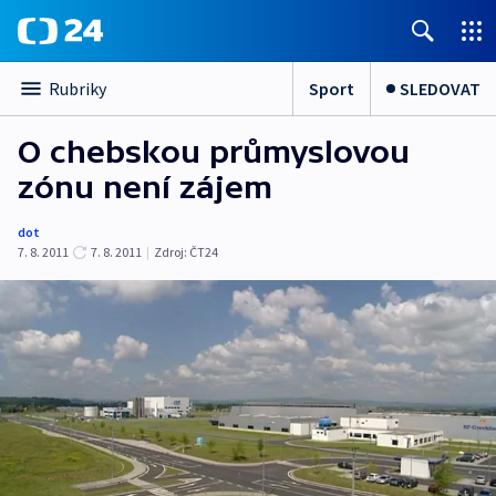
Sport
SLEDOVAT
Rubriky
O chebskou průmyslovou
zónu není zájem
dot
7. 8. 2011
7. 8. 2011
|
Zdroj:
ČT24