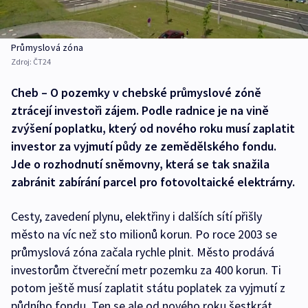
Průmyslová zóna
Zdroj:
ČT24
Cheb – O pozemky v chebské průmyslové zóně
ztrácejí investoři zájem. Podle radnice je na vině
zvýšení poplatku, který od nového roku musí zaplatit
investor za vyjmutí půdy ze zemědělského fondu.
Jde o rozhodnutí sněmovny, která se tak snažila
zabránit zabírání parcel pro fotovoltaické elektrárny.
Cesty, zavedení plynu, elektřiny i dalších sítí přišly
město na víc než sto milionů korun. Po roce 2003 se
průmyslová zóna začala rychle plnit. Město prodává
investorům čtvereční metr pozemku za 400 korun. Ti
potom ještě musí zaplatit státu poplatek za vyjmutí z
půdního fondu. Ten se ale od nového roku šestkrát