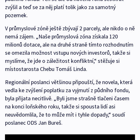
zvýšil a teď se za něj platí tolik jako za samotný
pozemek.
V průmyslové zóně ještě zbývají 2 parcely, ale nikdo o ně
nemá zájem. „Naše průmyslová zóna získala 120
milionů dotace, ale na druhé straně tímto rozhodnutím
se omezila možnost vstupu nových investorů, takže si
myslíme, že jde o záležitost konfliktní,“ stěžuje si
místostarosta Chebu Tomáš Linda.
Regionální poslanci většinou připouští, že novela, která
vedla ke zvýšení poplatku za vyjmutí z půdního fondu,
byla přijata necitlivě. „Byli jsme strašně tlačeni časem
na konci loňského roku, takže si spousta lidí asi
neuvědomlila, že to může mít i tyhle dopady,“ soudí
poslanec ODS Jan Bureš.