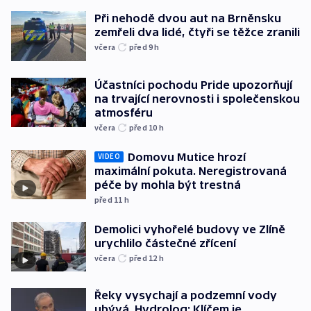
Při nehodě dvou aut na Brněnsku
zemřeli dva lidé, čtyři se těžce zranili
včera
před 9
h
Účastníci pochodu Pride upozorňují
na trvající nerovnosti i společenskou
atmosféru
včera
před 10
h
Domovu Mutice hrozí
VIDEO
maximální pokuta. Neregistrovaná
péče by mohla být trestná
před 11
h
Demolici vyhořelé budovy ve Zlíně
urychlilo částečné zřícení
včera
před 12
h
Řeky vysychají a podzemní vody
ubývá. Hydrolog: Klíčem je