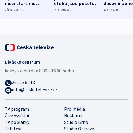
mezi staršími
útoku jsou pošetilé,
duševní poho
Poláky nebezpečné
míní estonský
ukázala
včera v 07:00
7. 8. 2026
7. 8. 2026
zdravotní rady
bezpečnostní
mezinárodní 
expert
Divácké centrum
každý všední den:
8:00—16:00 hodin
261 136 113
info@ceskatelevize.cz
TV program
Pro média
Živé vysílání
Reklama
TV poplatky
Studio Brno
Teletext
Studio Ostrava