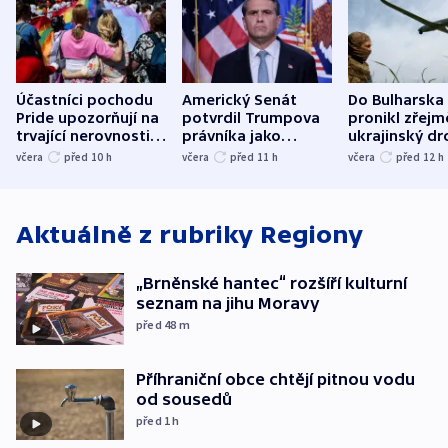
Účastníci pochodu
Americký Senát
Do Bulharska
Pride upozorňují na
potvrdil Trumpova
pronikl zřejm
trvající nerovnosti i
právníka jako
ukrajinský dr
společenskou
ministra
explodoval k
včera
před 10
h
včera
před 11
h
včera
před 12
h
atmosféru
spravedlnosti
od plynovod
Aktuálně z rubriky
Regiony
„Brněnské hantec“ rozšíří kulturní
seznam na jihu Moravy
před 48
m
Příhraniční obce chtějí pitnou vodu
od sousedů
před 1
h