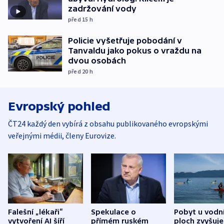
zadržování vody
před 15
h
Policie vyšetřuje pobodání v
Tanvaldu jako pokus o vraždu na
dvou osobách
před 20
h
Evropský pohled
ČT24 každý den vybírá z obsahu publikovaného evropskými
veřejnými médii, členy Eurovize.
Falešní „lékaři“
Spekulace o
Pobyt u vodn
vytvoření AI šíří
přímém ruském
ploch zvyšuje