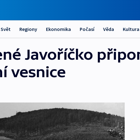
Svět
Regiony
Ekonomika
Počasí
Věda
Kultura
ené Javoříčko přip
í vesnice