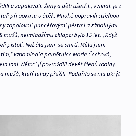
li a zapalovali. Ženy a děti ušetřili, vyhnali je z
ali při pokusu o útěk. Mnohé popravili střelbou
Domy zapalovali pancéřovými pěstmi a zápalnými
8 mužů, nejmladšímu chlapci bylo 15 let. „Když
rželi pistoli. Nebála jsem se smrti. Měla jsem
zi tím,“ vzpomínala pamětnice Marie Čechová,
ela loni. Němci jí povraždili devět členů rodiny.
la mužů, kteří tehdy přežili. Podařilo se mu ukrýt