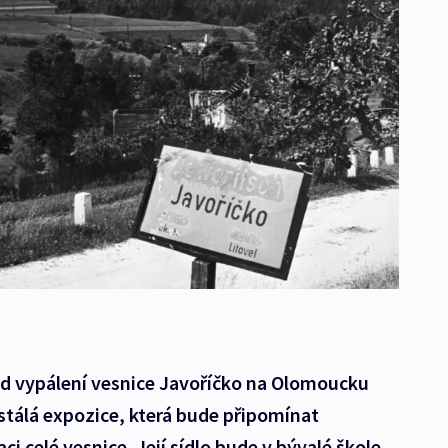
od vypálení vesnice Javoříčko na Olomoucku
stálá expozice, která bude připomínat
ci celé vesnice. Její sídlo bude v bývalé škole,