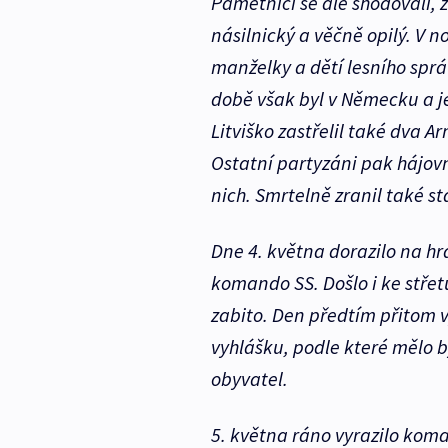
Pamětníci se ale shodovali, ž
násilnický a věčně opilý. V n
manželky a dětí lesního správ
době však byl v Německu a 
Litviško zastřelil také dva A
Ostatní partyzáni pak hájovnu z
nich. Smrtelně zranil také st
Dne 4. května dorazilo na h
komando SS. Došlo i ke střet
zabito. Den předtím přitom v
vyhlášku, podle které mělo 
obyvatel.
5. května ráno vyrazilo koma