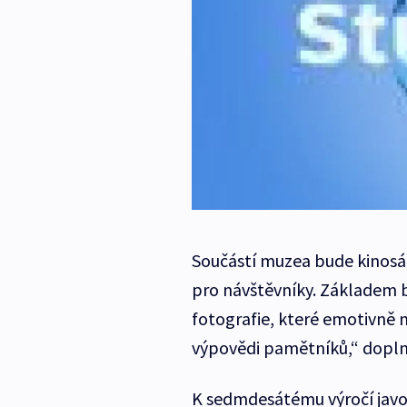
Součástí muzea bude kinosál
pro návštěvníky. Základem b
fotografie, které emotivně 
výpovědi pamětníků,“ doplni
K sedmdesátému výročí javoř