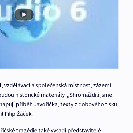
, vzdělávací a společenská místnost, zázemí
udou historické materiály. „Shromáždili jsme
mapují příběh Javoříčka, texty z dobového tisku,
l Filip Žáček.
íčské tragédie také vysadí představitelé