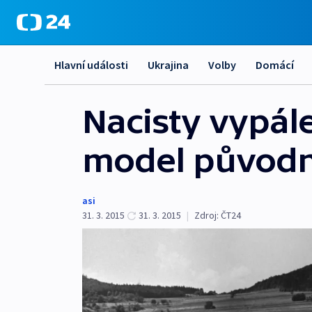
Hlavní události
Ukrajina
Volby
Domácí
Nacisty vypál
model původn
asi
31. 3. 2015
31. 3. 2015
|
Zdroj:
ČT24