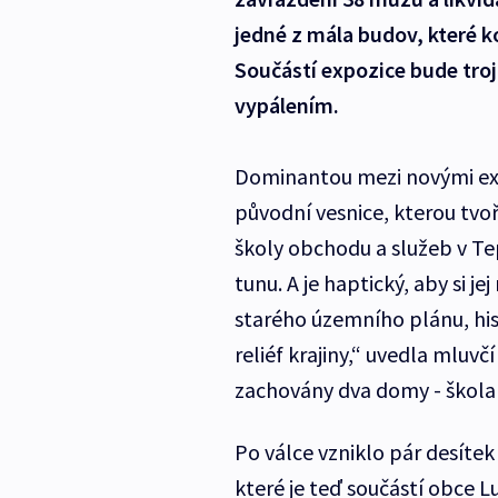
jedné z mála budov, které 
Součástí expozice bude tr
vypálením.
Dominantou mezi novými ex
původní vesnice, kterou tvoři
školy obchodu a služeb v Te
tunu. A je haptický, aby si j
starého územního plánu, hist
reliéf krajiny,“ uvedla mluvč
zachovány dva domy - škola 
Po válce vzniklo pár desíte
které je teď součástí obce