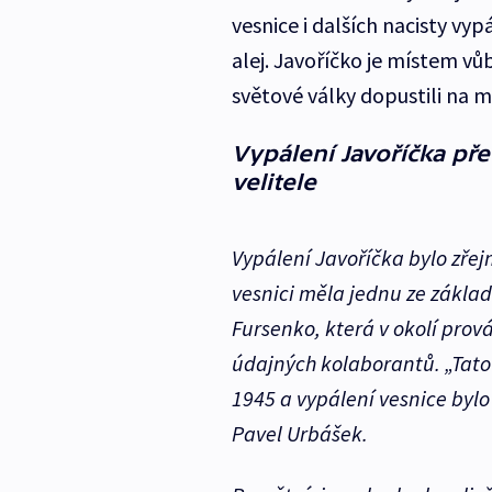
vesnice i dalších nacisty vy
alej. Javoříčko je místem vůb
světové války dopustili na 
Vypálení Javoříčka př
velitele
Vypálení Javoříčka bylo zřej
vesnici měla jednu ze zákla
Fursenko, která v okolí prov
údajných kolaborantů. „Tato
1945 a vypálení vesnice bylo 
Pavel Urbášek.