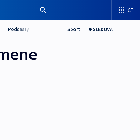
ČT
Podcasty
Sport
SLEDOVAT
omene