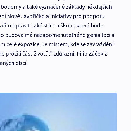
obodomy a také vyznačené základy někdejších
ení Nové Javoříčko a Iniciativy pro podporu
řilo opravit také starou školu, která bude
to budova má nezapomenutelného genia loci a
m celé expozice. Je místem, kde se zavraždění
de prožili část životů,“ zdůraznil Filip Žáček z
lených obcí.