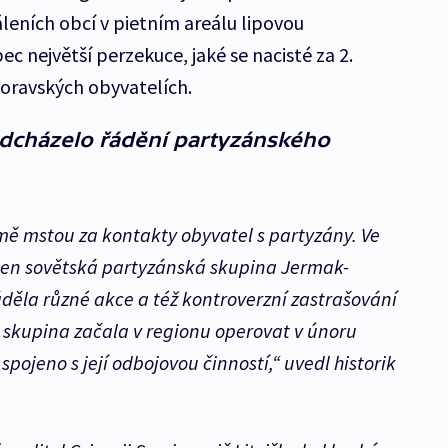
páleních obcí v pietním areálu lipovou
ec největší perzekuce, jaké se nacisté za 2.
moravských obyvatelích.
edcházelo řádění partyzánského
mě mstou za kontakty obyvatel s partyzány. Ve
den sovětská partyzánská skupina Jermak-
áděla různé akce a též kontroverzní zastrašování
 skupina začala v regionu operovat v únoru
spojeno s její odbojovou činností,“ uvedl historik