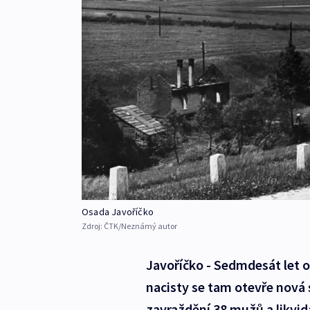
Osada Javoříčko
Zdroj:
ČTK/Neznámý autor
Javoříčko - Sedmdesát let 
nacisty se tam otevře nová 
zavraždění 38 mužů a likvida