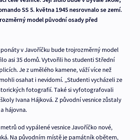
komando SS 5. května 1945 nesrovnalo se zemí.
ojrozměrný model původní osady před
ponáty v Javoříčku bude trojrozměrný model
lo asi 35 domů. Vytvořili ho studenti Střední
plicích. Je z umělého kamene, váží více než
ej mohli osahat i nevidomí. „Studenti vycházeli ze
orických fotografií. Také si vyfotografovali
í školy Ivana Hájková. Z původní vesnice zůstaly
a hájovna.
k metrů od vypálené vesnice Javoříčko nové,
 Luká. Na původním místě je památník obětem,