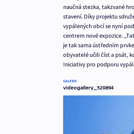
naučná stezka, takzvané hr
stavení. Díky projektu sdruž
vypálených obcí se nyní poda
centrem nové expozice. „Ta
je tak sama ústředním prvke
obyvatelé učili číst a psát, k
Iniciativy pro podporu vypá
GALERIE
videogallery_520894