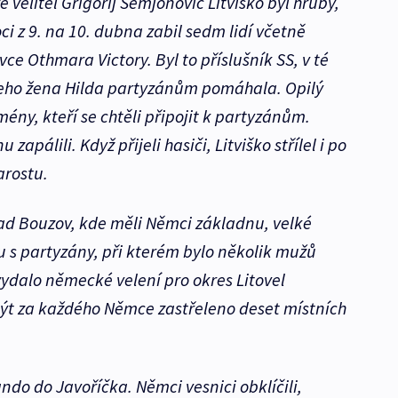
e velitel Grigorij Semjonovič Litviško byl hrubý,
oci z 9. na 10. dubna zabil sedm lidí včetně
ce Othmara Victory. Byl to příslušník SS, v té
jeho žena Hilda partyzánům pomáhala. Opilý
rmény, kteří se chtěli připojit k partyzánům.
apálili. Když přijeli hasiči, Litviško střílel i po
arostu.
rad Bouzov, kde měli Němci základnu, velké
u s partyzány, při kterém bylo několik mužů
ydalo německé velení pro okres Litovel
být za každého Němce zastřeleno deset místních
ndo do Javoříčka. Němci vesnici obklíčili,