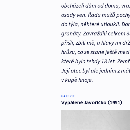
obcházeli dům od domu, vraždi
osady ven. Řadu mužů pochyt
do týla, některé utloukli. 
granáty. Zavraždili celkem 3
přišli, zbili mě, u hlavy mi d
hrůzu, co se stane ještě me
které bylo tehdy 18 let. Zemř
Její otec byl ale jedním z má
v kupě hnoje.
GALERIE
Vypálené Javoříčko (1951)