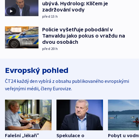
ubývá. Hydrolog: Klíčem je
zadržování vody
před 15
h
Policie vyšetřuje pobodání v
Tanvaldu jako pokus o vraždu na
dvou osobách
před 20
h
Evropský pohled
ČT24 každý den vybírá z obsahu publikovaného evropskými
veřejnými médii, členy Eurovize.
Falešní „lékaři“
Spekulace o
Pobyt u vodn