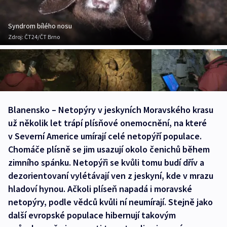
Syndrom bílého nosu
Zdroj:
ČT24/ČT Brno
Blanensko – Netopýry v jeskyních Moravského krasu
už několik let trápí plísňové onemocnění, na které
v Severní Americe umírají celé netopýří populace.
Chomáče plísně se jim usazují okolo čenichů během
zimního spánku. Netopýři se kvůli tomu budí dřív a
dezorientovaní vylétávají ven z jeskyní, kde v mrazu
hladoví hynou. Ačkoli plíseň napadá i moravské
netopýry, podle vědců kvůli ní neumírají. Stejně jako
další evropské populace hibernují takovým