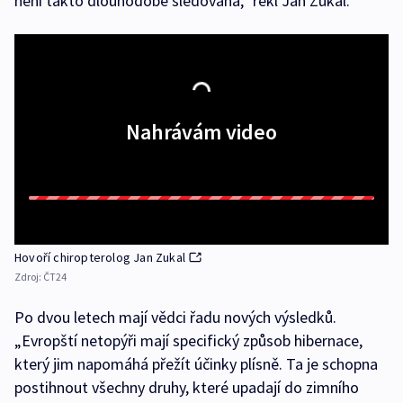
není takto dlouhodobě sledovaná,“ řekl Jan Zukal.
Nahrávám video
Hovoří chiropterolog Jan Zukal
Zdroj:
ČT24
Po dvou letech mají vědci řadu nových výsledků.
„Evropští netopýři mají specifický způsob hibernace,
který jim napomáhá přežít účinky plísně. Ta je schopna
postihnout všechny druhy, které upadají do zimního