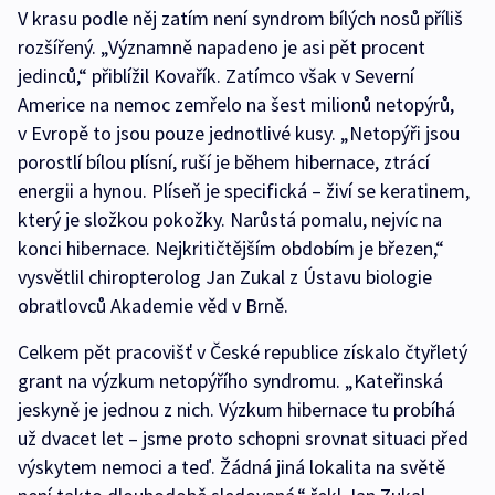
V krasu podle něj zatím není syndrom bílých nosů příliš
rozšířený. „Významně napadeno je asi pět procent
jedinců,“ přiblížil Kovařík. Zatímco však v Severní
Americe na nemoc zemřelo na šest milionů netopýrů,
v Evropě to jsou pouze jednotlivé kusy. „Netopýři jsou
porostlí bílou plísní, ruší je během hibernace, ztrácí
energii a hynou. Plíseň je specifická – živí se keratinem,
který je složkou pokožky. Narůstá pomalu, nejvíc na
konci hibernace. Nejkritičtějším obdobím je březen,“
vysvětlil chiropterolog Jan Zukal z Ústavu biologie
obratlovců Akademie věd v Brně.
Celkem pět pracovišť v České republice získalo čtyřletý
grant na výzkum netopýřího syndromu. „Kateřinská
jeskyně je jednou z nich. Výzkum hibernace tu probíhá
už dvacet let – jsme proto schopni srovnat situaci před
výskytem nemoci a teď. Žádná jiná lokalita na světě