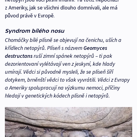
z Ameriky, jak se všichni dlouho domnívali, ale má
původ právě v Evropě.
Syndrom bílého nosu
Chomáčky bílé plísně se objevují na čenichu, uších a
křídlech netopýrů. Plíseň s názvem
Geomyces
destructans
ruší zimní spánek netopýrů – ti pak
dezorientovaní vylétávají ven z jeskyní, kde hlady
umírají. Vědci si původně mysleli, že se plíseň šíří
dotykem, brněnští vědci to však vyvrátili. Vědci z Evropy
a Ameriky spolupracují na výzkumu nemoci, příčiny
hledají v genetických kódech plísně i netopýrů.