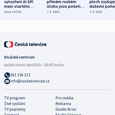
vytvoření AI šíří
přímém ruském
ploch zvyšuje
mezi staršími
útoku jsou pošetilé,
duševní poho
Poláky nebezpečné
míní estonský
ukázala
včera v 07:00
7. 8. 2026
7. 8. 2026
zdravotní rady
bezpečnostní
mezinárodní 
expert
Divácké centrum
každý všední den:
8:00—16:00 hodin
261 136 113
info@ceskatelevize.cz
TV program
Pro média
Živé vysílání
Reklama
TV poplatky
Studio Brno
Teletext
Studio Ostrava