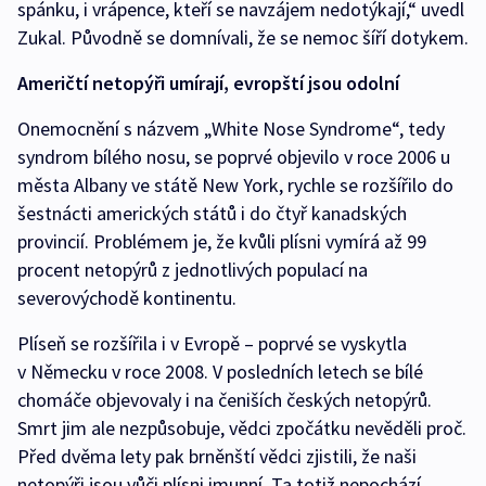
spánku, i vrápence, kteří se navzájem nedotýkají,“ uvedl
Zukal. Původně se domnívali, že se nemoc šíří dotykem.
Američtí netopýři umírají, evropští jsou odolní
Onemocnění s názvem „White Nose Syndrome“, tedy
syndrom bílého nosu, se poprvé objevilo v roce 2006 u
města Albany ve státě New York, rychle se rozšířilo do
šestnácti amerických států i do čtyř kanadských
provincií. Problémem je, že kvůli plísni vymírá až 99
procent netopýrů z jednotlivých populací na
severovýchodě kontinentu.
Plíseň se rozšířila i v Evropě – poprvé se vyskytla
v Německu v roce 2008. V posledních letech se bílé
chomáče objevovaly i na čeniších českých netopýrů.
Smrt jim ale nezpůsobuje, vědci zpočátku nevěděli proč.
Před dvěma lety pak brněnští vědci zjistili, že naši
netopýři jsou vůči plísni imunní. Ta totiž nepochází