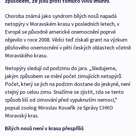
způsobem, že jsou proti tomuto vlivu imunní.
Choroba známá jako syndrom bílých nosů napadá
netopýry v Moravském krasu v posledních letech, v
Evropě se původně americké onemocnění poprvé
objevilo v roce 2008. Vědci teď získali grant na výzkum
plísňového onemocnění v pěti českých oblastech včetně
Moravského krasu.
Netopýry sledují od podzimu do jara. „Sledujeme,
jakým způsobem se mění počet zimujících netopýrů.
Počet, který se jich na podzim dostane do jeskyně, není
stejný po celou zimu. Snažíme se zjistit, zda se tento
způsob liší od zimování před vypuknutím nemoci,“
popsal zoolog Miroslav Kovařík ze Správy CHKO
Moravský kras.
Bílých nosů není v krasu přespříliš