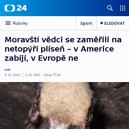
Sport
SLEDOVAT
Rubriky
Moravští vědci se zaměřili na
netopýří plíseň – v Americe
zabíjí, v Evropě ne
mik
6. 12. 2013
5. 12. 2013
|
Zdroj:
ČT24