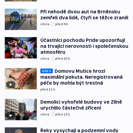
Při nehodě dvou aut na Brněnsku
zemřeli dva lidé, čtyři se těžce zranili
včera
před 9
h
Účastníci pochodu Pride upozorňují
na trvající nerovnosti i společenskou
atmosféru
včera
před 10
h
Domovu Mutice hrozí
VIDEO
maximální pokuta. Neregistrovaná
péče by mohla být trestná
před 11
h
Demolici vyhořelé budovy ve Zlíně
urychlilo částečné zřícení
včera
před 12
h
Řeky vysychají a podzemní vody