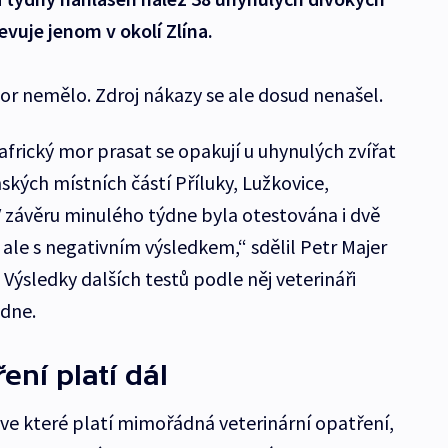
evuje jenom v okolí Zlína.
r nemělo. Zdroj nákazy se ale dosud nenašel.
 africký mor prasat se opakují u uhynulých zvířat
ských místních částí Příluky, Lužkovice,
V závěru minulého týdne byla otestována i dvě
 ale s negativním výsledkem,“ sdělil Petr Majer
Výsledky dalších testů podle něj veterináři
dne.
ní platí dál
e které platí mimořádná veterinární opatření,