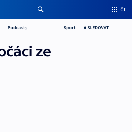
ČT
Podcasty
Sport
SLEDOVAT
očáci ze