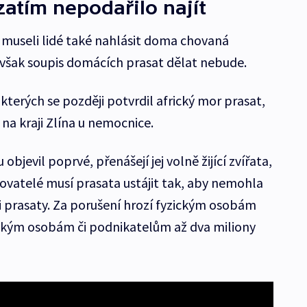
zatím nepodařilo najít
museli lidé také nahlásit doma chovaná
e však soupis domácích prasat dělat nebude.
 kterých se později potvrdil africký mor prasat,
a na kraji Zlína u nemocnice.
objevil poprvé, přenášejí jej volně žijící zvířata,
hovatelé musí prasata ustájit tak, aby nemohla
mi prasaty. Za porušení hrozí fyzickým osobám
ickým osobám či podnikatelům až dva miliony