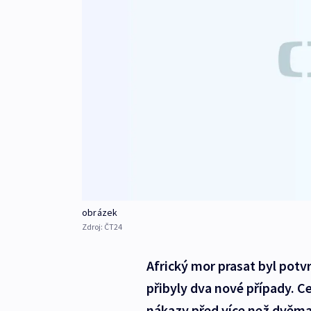
obrázek
Zdroj:
ČT24
Africký mor prasat byl potv
přibyly dva nové případy. C
nákazy před více než dvěma