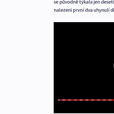
se původně týkala jen deset
nalezeni první dva uhynulí di