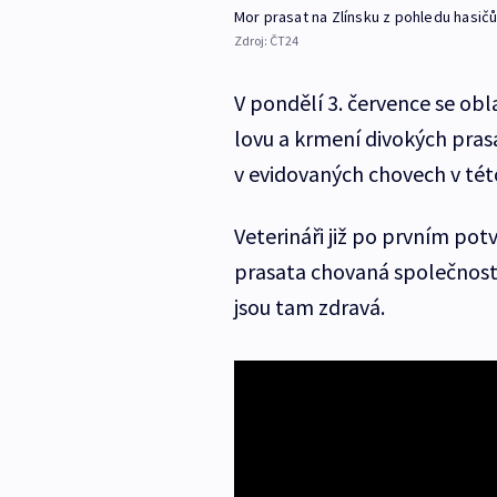
Mor prasat na Zlínsku z pohledu hasič
Zdroj:
ČT24
V pondělí 3. července se oblas
lovu a krmení divokých prasa
v evidovaných chovech v tét
Veterináři již po prvním pot
prasata chovaná společností 
jsou tam zdravá.