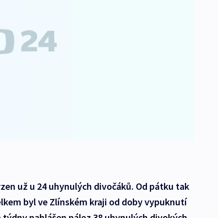
rzen už u 24 uhynulých divočáků. Od pátku tak
elkem byl ve Zlínském kraji od doby vypuknutí
 týdny nahlášen nález 38 uhynulých divokých