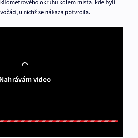
ikilometrového okruhu kolem místa, kde byli
vočáci, u nichž se nákaza potvrdila.
Nahrávám video