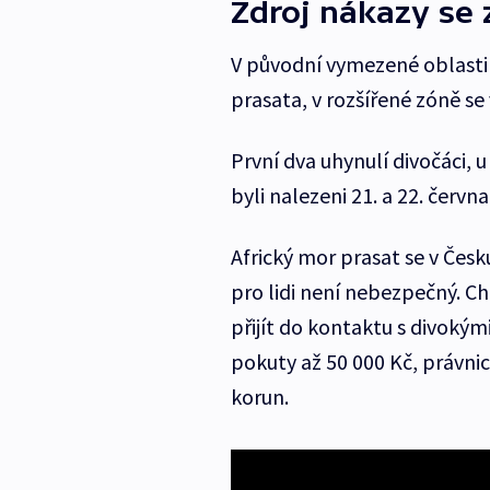
Zdroj nákazy se 
V původní vymezené oblasti 
prasata, v rozšířené zóně s
První dva uhynulí divočáci, u
byli nalezeni 21. a 22. červn
Africký mor prasat se v Česku 
pro lidi není nebezpečný. C
přijít do kontaktu s divoký
pokuty až 50 000 Kč, právn
korun.