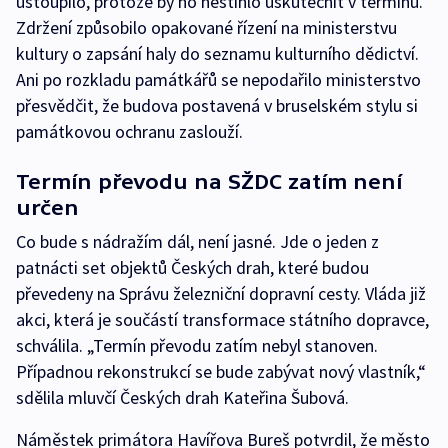
ustoupilo, protože by ho nestihlo uskutečnit v termínu.
Zdržení způsobilo opakované řízení na ministerstvu
kultury o zapsání haly do seznamu kulturního dědictví.
Ani po rozkladu památkářů se nepodařilo ministerstvo
přesvědčit, že budova postavená v bruselském stylu si
památkovou ochranu zaslouží.
Termín převodu na SŽDC zatím není
určen
Co bude s nádražím dál, není jasné. Jde o jeden z
patnácti set objektů Českých drah, které budou
převedeny na Správu železniční dopravní cesty. Vláda již
akci, která je součástí transformace státního dopravce,
schválila. „Termín převodu zatím nebyl stanoven.
Případnou rekonstrukcí se bude zabývat nový vlastník,“
sdělila mluvčí Českých drah Kateřina Šubová.
Náměstek primátora Havířova Bureš potvrdil, že město