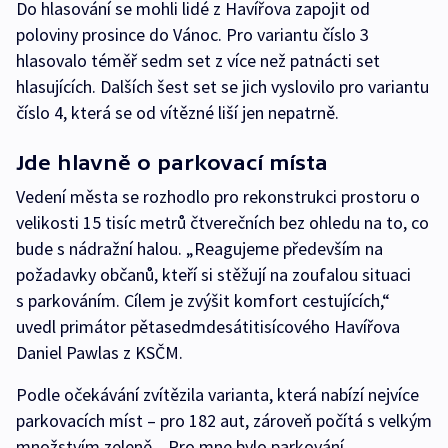
Do hlasování se mohli lidé z Havířova zapojit od
poloviny prosince do Vánoc. Pro variantu číslo 3
hlasovalo téměř sedm set z více než patnácti set
hlasujících. Dalších šest set se jich vyslovilo pro variantu
číslo 4, která se od vítězné liší jen nepatrně.
Jde hlavně o parkovací místa
Vedení města se rozhodlo pro rekonstrukci prostoru o
velikosti 15 tisíc metrů čtverečních bez ohledu na to, co
bude s nádražní halou. „Reagujeme především na
požadavky občanů, kteří si stěžují na zoufalou situaci
s parkováním. Cílem je zvýšit komfort cestujících,“
uvedl primátor pětasedmdesátitisícového Havířova
Daniel Pawlas z KSČM.
Podle očekávání zvítězila varianta, která nabízí nejvíce
parkovacích míst – pro 182 aut, zároveň počítá s velkým
množstvím zeleně. „Pro mne bylo parkování