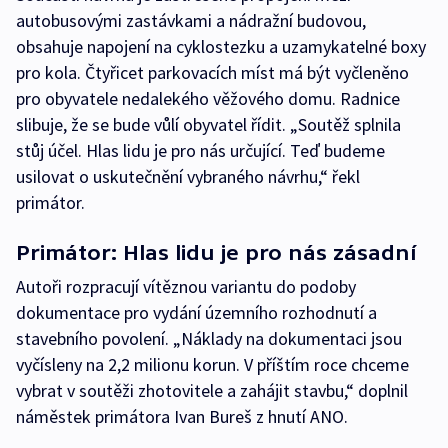
autobusovými zastávkami a nádražní budovou,
obsahuje napojení na cyklostezku a uzamykatelné boxy
pro kola. Čtyřicet parkovacích míst má být vyčleněno
pro obyvatele nedalekého věžového domu. Radnice
slibuje, že se bude vůlí obyvatel řídit. „Soutěž splnila
stůj účel. Hlas lidu je pro nás určující. Teď budeme
usilovat o uskutečnění vybraného návrhu,“ řekl
primátor.
Primátor: Hlas lidu je pro nás zásadní
Autoři rozpracují vítěznou variantu do podoby
dokumentace pro vydání územního rozhodnutí a
stavebního povolení. „Náklady na dokumentaci jsou
vyčísleny na 2,2 milionu korun. V příštím roce chceme
vybrat v soutěži zhotovitele a zahájit stavbu,“ doplnil
náměstek primátora Ivan Bureš z hnutí ANO.