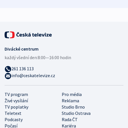
zdravotní rady
bezpečnostní
mezinárodní 
expert
Divácké centrum
každý všední den:
8:00—16:00 hodin
261 136 113
info@ceskatelevize.cz
TV program
Pro média
Živé vysílání
Reklama
TV poplatky
Studio Brno
Teletext
Studio Ostrava
Podcasty
Rada ČT
Počasí
Kariéra