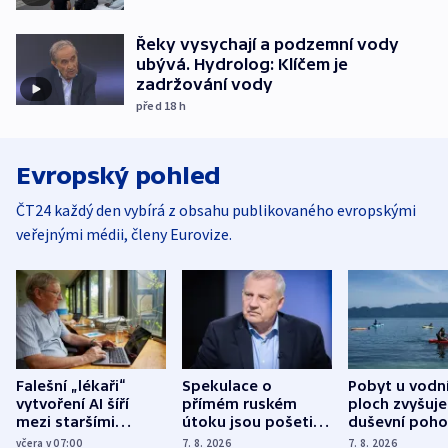
Řeky vysychají a podzemní vody
ubývá. Hydrolog: Klíčem je
zadržování vody
před 18
h
Evropský pohled
ČT24 každý den vybírá z obsahu publikovaného evropskými
veřejnými médii, členy Eurovize.
Falešní „lékaři“
Spekulace o
Pobyt u vodn
vytvoření AI šíří
přímém ruském
ploch zvyšuje
mezi staršími
útoku jsou pošetilé,
duševní poho
Poláky nebezpečné
míní estonský
ukázala
včera v 07:00
7. 8. 2026
7. 8. 2026