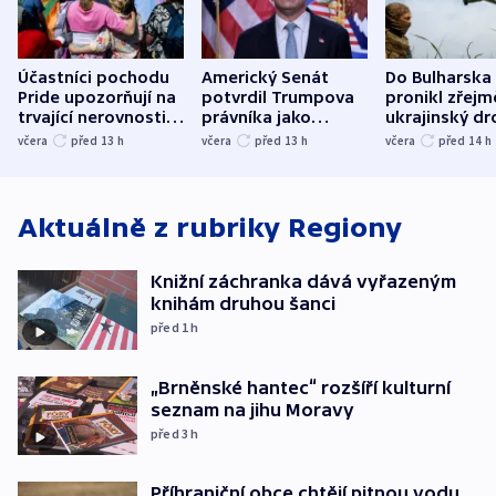
Účastníci pochodu
Americký Senát
Do Bulharska
Pride upozorňují na
potvrdil Trumpova
pronikl zřejm
trvající nerovnosti i
právníka jako
ukrajinský dr
společenskou
ministra
explodoval k
včera
před 13
h
včera
před 13
h
včera
před 14
h
atmosféru
spravedlnosti
od plynovod
Aktuálně z rubriky
Regiony
Knižní záchranka dává vyřazeným
knihám druhou šanci
před 1
h
„Brněnské hantec“ rozšíří kulturní
seznam na jihu Moravy
před 3
h
Příhraniční obce chtějí pitnou vodu