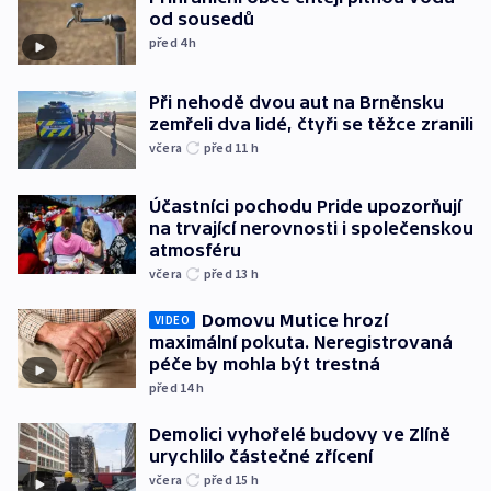
od sousedů
před 4
h
Při nehodě dvou aut na Brněnsku
zemřeli dva lidé, čtyři se těžce zranili
včera
před 11
h
Účastníci pochodu Pride upozorňují
na trvající nerovnosti i společenskou
atmosféru
včera
před 13
h
Domovu Mutice hrozí
VIDEO
maximální pokuta. Neregistrovaná
péče by mohla být trestná
před 14
h
Demolici vyhořelé budovy ve Zlíně
urychlilo částečné zřícení
včera
před 15
h