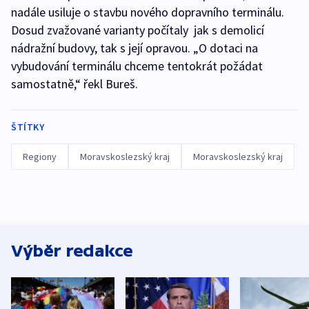
nadále usiluje o stavbu nového dopravního terminálu.
Dosud zvažované varianty počítaly jak s demolicí
nádražní budovy, tak s její opravou. „O dotaci na
vybudování terminálu chceme tentokrát požádat
samostatně,“ řekl Bureš.
ŠTÍTKY
Regiony
Moravskoslezský kraj
Moravskoslezský kraj
Výběr redakce