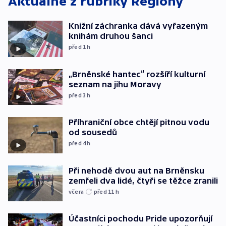
Aktuálně z rubriky
Regiony
Knižní záchranka dává vyřazeným
knihám druhou šanci
před 1
h
„Brněnské hantec“ rozšíří kulturní
seznam na jihu Moravy
před 3
h
Příhraniční obce chtějí pitnou vodu
od sousedů
před 4
h
Při nehodě dvou aut na Brněnsku
zemřeli dva lidé, čtyři se těžce zranili
včera
před 11
h
Účastníci pochodu Pride upozorňují