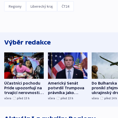
Regiony
Liberecký kraj
ČT24
Výběr redakce
Účastníci pochodu
Americký Senát
Do Bulharska
Pride upozorňují na
potvrdil Trumpova
pronikl zřejm
trvající nerovnosti i
právníka jako
ukrajinský dr
společenskou
ministra
explodoval k
včera
před 13
h
včera
před 13
h
včera
před 14
h
atmosféru
spravedlnosti
od plynovod