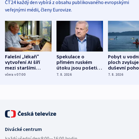
ČT24 každý den vybírá z obsahu publikovaného evropskými
veřejnými médii, členy Eurovize.
Falešní „lékaři“
Spekulace o
Pobyt u vodn
vytvoření AI šíří
přímém ruském
ploch zvyšuje
mezi staršími
útoku jsou pošetilé,
duševní poho
Poláky nebezpečné
míní estonský
ukázala
včera v 07:00
7. 8. 2026
7. 8. 2026
zdravotní rady
bezpečnostní
mezinárodní 
expert
Divácké centrum
každý všední den:
8:00—16:00 hodin