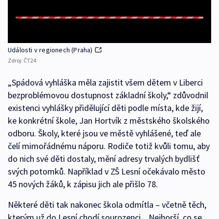
Události v regionech (Praha)
Zdroj:
ČT24
„Spádová vyhláška měla zajistit všem dětem v Liberci
bezproblémovou dostupnost základní školy,“ zdůvodnil
existenci vyhlášky přidělující děti podle místa, kde žijí,
ke konkrétní škole, Jan Hortvík z městského školského
odboru. Školy, které jsou ve městě vyhlášené, teď ale
čelí mimořádnému náporu. Rodiče totiž kvůli tomu, aby
do nich své děti dostaly, mění adresy trvalých bydlišť
svých potomků. Například v ZŠ Lesní očekávalo město
45 nových žáků, k zápisu jich ale přišlo 78.
Některé děti tak nakonec škola odmítla – včetně těch,
kterým už do Lesní chodí sourozenci. „Nejhorší, co se