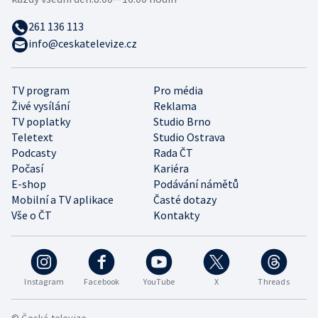
261 136 113
info@ceskatelevize.cz
TV program
Pro média
Živé vysílání
Reklama
TV poplatky
Studio Brno
Teletext
Studio Ostrava
Podcasty
Rada ČT
Počasí
Kariéra
E-shop
Podávání námětů
Mobilní a TV aplikace
Časté dotazy
Vše o ČT
Kontakty
Instagram
Facebook
YouTube
X
Threads