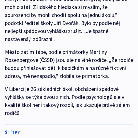
mohlo stát. Z lidského hlediska si myslím, že
sourozenci by mohli chodit spolu na jednu školu,“
podotkl ředitel školy Jiří Dvořák. Bylo by podle něj
nejlepší spádovou vyhlášku zrušit. „Je špatně
nastavená,“ zdůraznil.
Město zatím tápe, podle primátorky Martiny
Rosenbergové (ČSSD) jsou ale na vině rodiče. „Že rodiče
budou přihlašovat děti k babičkám a na různé fiktivní
adresy, mě nenapadlo,“ zlobila se primátorka.
V Liberci je 26 základních škol, obcházení spádové
vyhlášky se týká dvou z nich. Podle psychologů ale v
kvalitě škol není takový rozdíl, jak ukazuje právě zájem
rodičů.
ŠTÍTKY