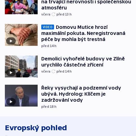
na trvající nerovnosti i společenskou
atmosféru
včera
před 13
h
Domovu Mutice hrozí
VIDEO
maximální pokuta. Neregistrovaná
péče by mohla být trestná
před 14
h
Demolici vyhořelé budovy ve Zlíně
urychlilo částečné zřícení
včera
před 14
h
Řeky vysychají a podzemní vody
ubývá. Hydrolog: Klíčem je
zadržování vody
před 18
h
Evropský pohled