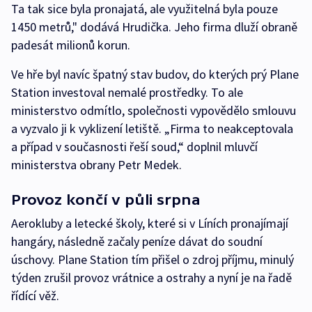
Ta tak sice byla pronajatá, ale využitelná byla pouze
1450 metrů," dodává Hrudička. Jeho firma dluží obraně
padesát milionů korun.
Ve hře byl navíc špatný stav budov, do kterých prý Plane
Station investoval nemalé prostředky. To ale
ministerstvo odmítlo, společnosti vypovědělo smlouvu
a vyzvalo ji k vyklizení letiště. „Firma to neakceptovala
a případ v současnosti řeší soud,“ doplnil mluvčí
ministerstva obrany Petr Medek.
Provoz končí v půli srpna
Aerokluby a letecké školy, které si v Líních pronajímají
hangáry, následně začaly peníze dávat do soudní
úschovy. Plane Station tím přišel o zdroj příjmu, minulý
týden zrušil provoz vrátnice a ostrahy a nyní je na řadě
řídící věž.