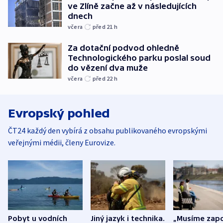
ve Zlíně začne až v následujících
dnech
včera
před 21
h
Za dotační podvod ohledně
Technologického parku poslal soud
do vězení dva muže
včera
před 22
h
Evropský pohled
ČT24 každý den vybírá z obsahu publikovaného evropskými
veřejnými médii, členy Eurovize.
Pobyt u vodních
Jiný jazyk i technika.
„Musíme zapo