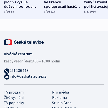
ploch zvyšuje
Ve Francii
ženy.“ Litevšt
duševní pohodu,
spolupracují hasiči z
politici zvažuj
ukázala
různých zemí
dohodu o
před 6
h
před 22
h
5. 8. 2026
mezinárodní studie
demografii
Divácké centrum
každý všední den:
8:00—16:00 hodin
261 136 113
info@ceskatelevize.cz
TV program
Pro média
Živé vysílání
Reklama
TV poplatky
Studio Brno