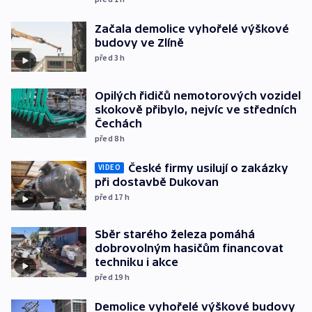
Začala demolice vyhořelé výškové
budovy ve Zlíně
před 3
h
Opilých řidičů nemotorových vozidel
skokově přibylo, nejvíc ve středních
Čechách
před 8
h
České firmy usilují o zakázky
VIDEO
při dostavbě Dukovan
před 17
h
Sběr starého železa pomáhá
dobrovolným hasičům financovat
techniku i akce
před 19
h
Demolice vyhořelé výškové budovy