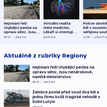
Hejtmani řeší
Virtuální realita
Policie obvini
chybějící peníze na
mění medicínu.
lidí v souvislo
opravu silnic. Jsou
Lékaři si otestují
veřejnou sout
nenárokové, namítá
každý řez, říká
Správy železn
09:15
před 4
m
před 53
m
13:08
před 57
ministerstvo
český expert
Aktuálně z rubriky
Regiony
Hejtmani řeší chybějící peníze na
opravu silnic. Jsou nenárokové,
namítá ministerstvo
09:15
před 4
m
Žalobce poslal před soud dva lidi a
jednu firmu kvůli tragické nehodě v
Dolní Lutyni
před 1
h