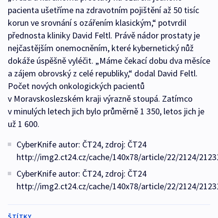
pacienta ušetříme na zdravotním pojištění až 50 tisíc
korun ve srovnání s ozářením klasickým,“ potvrdil
přednosta kliniky David Feltl. Právě nádor prostaty je
nejčastějším onemocněním, které kybernetický nůž
dokáže úspěšně vyléčit. „Máme čekací dobu dva měsíce
a zájem obrovský z celé republiky,“ dodal David Feltl.
Počet nových onkologických pacientů
v Moravskoslezském kraji výrazně stoupá. Zatímco
v minulých letech jich bylo průměrně 1 350, letos jich je
už 1 600.
CyberKnife autor: ČT24, zdroj: ČT24
http://img2.ct24.cz/cache/140x78/article/22/2124/2123
CyberKnife autor: ČT24, zdroj: ČT24
http://img2.ct24.cz/cache/140x78/article/22/2124/2123
ŠTÍTKY