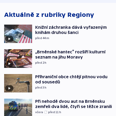
Aktuálně z rubriky
Regiony
Knižní záchranka dává vyřazeným
knihám druhou šanci
před 44
m
„Brněnské hantec“ rozšíří kulturní
seznam na jihu Moravy
před 2
h
Příhraniční obce chtějí pitnou vodu
od sousedů
před 3
h
Při nehodě dvou aut na Brněnsku
zemřeli dva lidé, čtyři se těžce zranili
včera
před 11
h