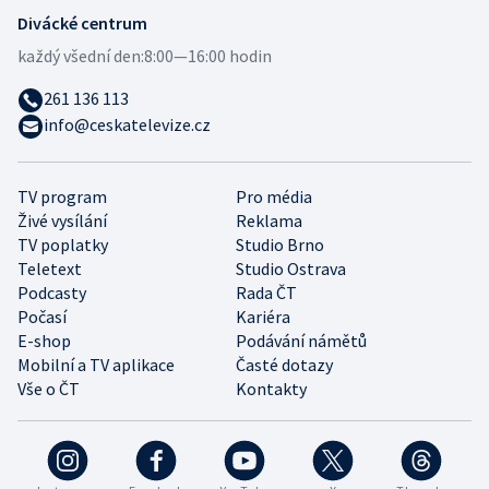
Divácké centrum
každý všední den:
8:00—16:00 hodin
261 136 113
info@ceskatelevize.cz
TV program
Pro média
Živé vysílání
Reklama
TV poplatky
Studio Brno
Teletext
Studio Ostrava
Podcasty
Rada ČT
Počasí
Kariéra
E-shop
Podávání námětů
Mobilní a TV aplikace
Časté dotazy
Vše o ČT
Kontakty