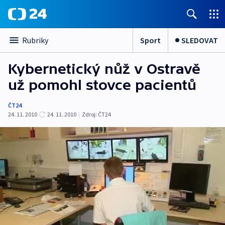
Sport
SLEDOVAT
Rubriky
Kybernetický nůž v Ostravě
už pomohl stovce pacientů
ČT24
24. 11. 2010
24. 11. 2010
|
Zdroj:
ČT24