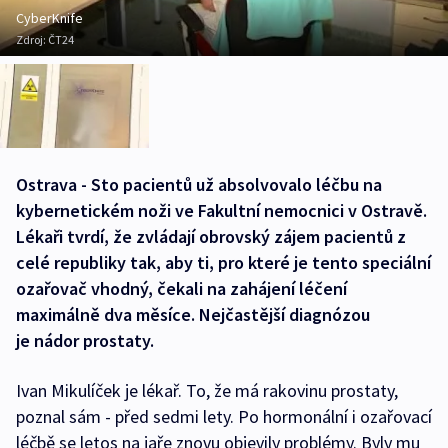
CyberKnife
Zdroj:
ČT24
Ostrava - Sto pacientů už absolvovalo léčbu na
kybernetickém noži ve Fakultní nemocnici v Ostravě.
Lékaři tvrdí, že zvládají obrovský zájem pacientů z
celé republiky tak, aby ti, pro které je tento speciální
ozařovač vhodný, čekali na zahájení léčení
maximálně dva měsíce. Nejčastější diagnózou
je nádor prostaty.
Ivan Mikulíček je lékař. To, že má rakovinu prostaty,
poznal sám - před sedmi lety. Po hormonální i ozařovací
léčbě se letos na jaře znovu objevily problémy. Byly mu