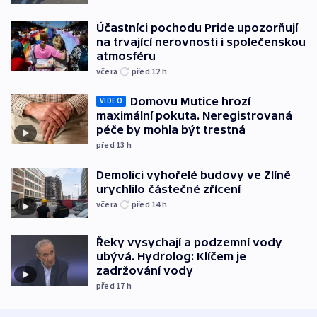
Účastníci pochodu Pride upozorňují
na trvající nerovnosti i společenskou
atmosféru
včera
před 12
h
Domovu Mutice hrozí
VIDEO
maximální pokuta. Neregistrovaná
péče by mohla být trestná
před 13
h
Demolici vyhořelé budovy ve Zlíně
urychlilo částečné zřícení
včera
před 14
h
Řeky vysychají a podzemní vody
ubývá. Hydrolog: Klíčem je
zadržování vody
před 17
h