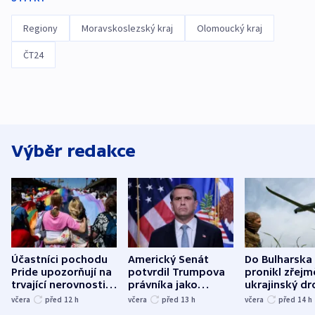
Regiony
Moravskoslezský kraj
Olomoucký kraj
ČT24
Výběr redakce
Účastníci pochodu
Americký Senát
Do Bulharska
Pride upozorňují na
potvrdil Trumpova
pronikl zřejm
trvající nerovnosti i
právníka jako
ukrajinský dr
společenskou
ministra
explodoval k
včera
před 12
h
včera
před 13
h
včera
před 14
h
atmosféru
spravedlnosti
od plynovod