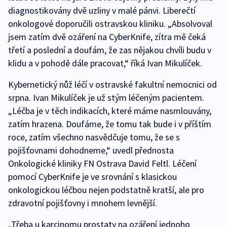
diagnostikovány dvě uzliny v malé pánvi. Liberečtí
onkologové doporučili ostravskou kliniku. „Absolvoval
jsem zatím dvě ozáření na CyberKnife, zítra mě čeká
třetí a poslední a doufám, že zas nějakou chvíli budu v
klidu a v pohodě dále pracovat,“ říká Ivan Mikulíček.
Kybernetický nůž léčí v ostravské fakultní nemocnici od
srpna. Ivan Mikulíček je už stým léčeným pacientem.
„Léčba je v těch indikacích, které máme nasmlouvány,
zatím hrazena. Doufáme, že tomu tak bude i v příštím
roce, zatím všechno nasvědčuje tomu, že se s
pojišťovnami dohodneme,“ uvedl přednosta
Onkologické kliniky FN Ostrava David Feltl. Léčení
pomocí CyberKnife je ve srovnání s klasickou
onkologickou léčbou nejen podstatně kratší, ale pro
zdravotní pojišťovny i mnohem levnější.
„Třeba u karcinomu prostaty na ozáření jednoho